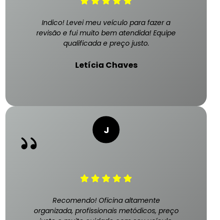
Indico! Levei meu veículo para fazer a
revisão e fui muito bem atendida! Equipe
qualificada e preço justo.
Letícia Chaves
Recomendo! Oficina altamente
organizada, profissionais metódicos, preço