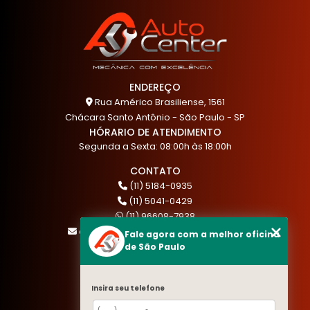
ENDEREÇO
Rua Américo Brasiliense, 1561
Chácara Santo Antônio - São Paulo - SP
HÓRARIO DE ATENDIMENTO
Segunda a Sexta: 08:00h às 18:00h
CONTATO
(11) 5184-0935
(11) 5041-0429
(11) 96608-7938
atendimento@akautocenter.com.br
Fale agora com a melhor oficina
de São Paulo
MENU
Insira seu telefone
HOME