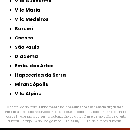
Vila Guilherme
Vila Maria
Vila Medeiros
Barueri
Osasco
São Paulo
Diadema
Embu das Artes
Itapecerica da Serra
Mirandópolis
Vila Alpina
O conteúdo do texto "
Alinhamento Balanceamento Suspensão Orçar São
Rafael
" é de direito reservado. Sua reprodução, parcial ou total, mesmo citando
nossos links, é proibida sem a autorização do autor. Crime de violação de direito
autoral – artigo 184 do Código Penal –
Lei 9610/98 - Lei de direitos autorais
.