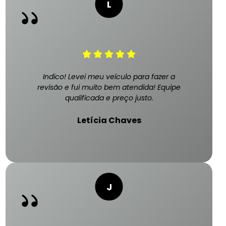
Indico! Levei meu veículo para fazer a
revisão e fui muito bem atendida! Equipe
qualificada e preço justo.
Letícia Chaves