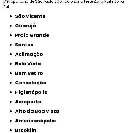
Metropolitana de São Paulo
São Paulo
Zona Leste
Zona Norte
Zona
Sul
São Vicente
Guarujá
Praia Grande
Santos
Aclimação
Bela Vista
Bom Retiro
Consolação
Higienópolis
Aeroporto
Alto da Boa Vista
Americanópolis
Brooklin