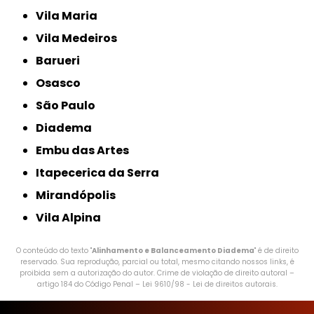
Vila Maria
Vila Medeiros
Barueri
Osasco
São Paulo
Diadema
Embu das Artes
Itapecerica da Serra
Mirandópolis
Vila Alpina
O conteúdo do texto "
Alinhamento e Balanceamento Diadema
" é de direito
reservado. Sua reprodução, parcial ou total, mesmo citando nossos links, é
proibida sem a autorização do autor. Crime de violação de direito autoral –
artigo 184 do Código Penal –
Lei 9610/98 - Lei de direitos autorais
.