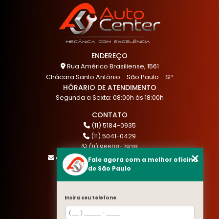
ENDEREÇO
Rua Américo Brasiliense, 1561
Chácara Santo Antônio - São Paulo - SP
HÓRARIO DE ATENDIMENTO
Segunda a Sexta: 08:00h às 18:00h
CONTATO
(11) 5184-0935
(11) 5041-0429
(11) 96608-7938
atendimento@akautocenter.com.br
Fale agora com a melhor oficina
de São Paulo
MENU
Insira seu telefone
HOME
QUEM SOMOS