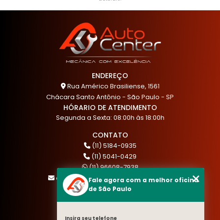
ENDEREÇO
Rua Américo Brasiliense, 1561
Chácara Santo Antônio - São Paulo - SP
HÓRARIO DE ATENDIMENTO
Segunda a Sexta: 08:00h às 18:00h
CONTATO
(11) 5184-0935
(11) 5041-0429
(11) 96608-7938
atendimento@akautocenter.com.br
Fale agora com a melhor oficina
de São Paulo
MENU
Insira seu telefone