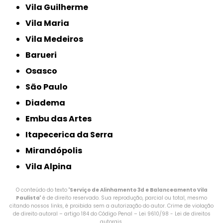
Vila Guilherme
Vila Maria
Vila Medeiros
Barueri
Osasco
São Paulo
Diadema
Embu das Artes
Itapecerica da Serra
Mirandópolis
Vila Alpina
O conteúdo do texto "
Serviço de Alinhamento 3d e Balanceamento Vila
Paulista
" é de direito reservado. Sua reprodução, parcial ou total, mesmo
citando nossos links, é proibida sem a autorização do autor. Crime de violação
de direito autoral – artigo 184 do Código Penal –
Lei 9610/98 - Lei de direitos
autorais
.