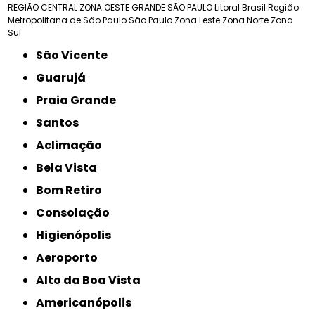
REGIÃO CENTRAL
ZONA OESTE
GRANDE SÃO PAULO
Litoral Brasil
Região
Metropolitana de São Paulo
São Paulo
Zona Leste
Zona Norte
Zona
Sul
São Vicente
Guarujá
Praia Grande
Santos
Aclimação
Bela Vista
Bom Retiro
Consolação
Higienópolis
Aeroporto
Alto da Boa Vista
Americanópolis