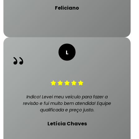
Feliciano
Indico! Levei meu veículo para fazer a
revisão e fui muito bem atendida! Equipe
qualificada e preço justo.
Letícia Chaves