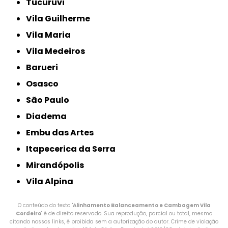
Tucuruvi
Vila Guilherme
Vila Maria
Vila Medeiros
Barueri
Osasco
São Paulo
Diadema
Embu das Artes
Itapecerica da Serra
Mirandópolis
Vila Alpina
O conteúdo do texto "
Alinhamento Balanceamento e Cambagem Vila
Cordeiro
" é de direito reservado. Sua reprodução, parcial ou total, mesmo
citando nossos links, é proibida sem a autorização do autor. Crime de violação