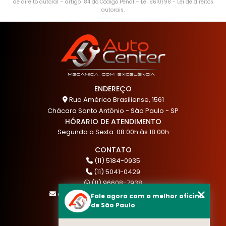
de direito autoral – artigo 184 do Código Penal –
Lei 9610/98 - Lei de direitos
autorais
.
ENDEREÇO
Rua Américo Brasiliense, 1561
Chácara Santo Antônio - São Paulo - SP
HÓRARIO DE ATENDIMENTO
Segunda a Sexta: 08:00h às 18:00h
CONTATO
(11) 5184-0935
(11) 5041-0429
(11) 96608-7938
atendimento@akautocenter.com.br
Fale agora com a melhor oficina
de São Paulo