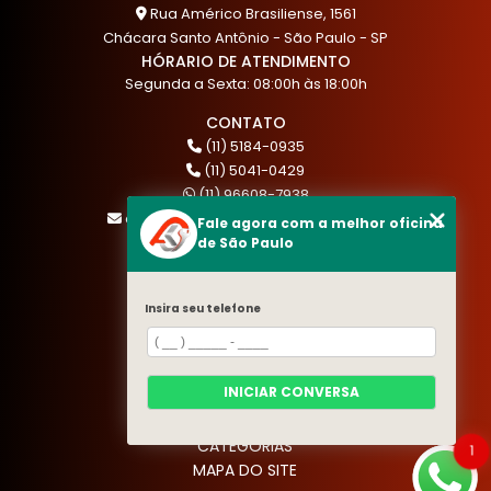
Rua Américo Brasiliense, 1561
Chácara Santo Antônio - São Paulo - SP
HÓRARIO DE ATENDIMENTO
Segunda a Sexta: 08:00h às 18:00h
CONTATO
(11) 5184-0935
(11) 5041-0429
(11) 96608-7938
atendimento@akautocenter.com.br
Fale agora com a melhor oficina
de São Paulo
MENU
Insira seu telefone
HOME
QUEM SOMOS
SERVIÇOS
INICIAR CONVERSA
BLOG
CONTATO
CATEGORIAS
1
MAPA DO SITE