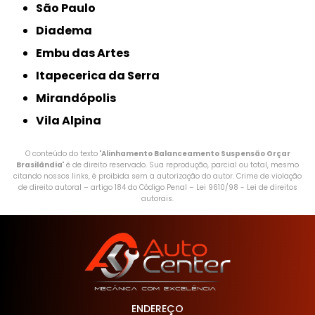
São Paulo
Diadema
Embu das Artes
Itapecerica da Serra
Mirandópolis
Vila Alpina
O conteúdo do texto "
Alinhamento Balanceamento Suspensão Orçar
Brasilândia
" é de direito reservado. Sua reprodução, parcial ou total, mesmo
citando nossos links, é proibida sem a autorização do autor. Crime de violação
de direito autoral – artigo 184 do Código Penal –
Lei 9610/98 - Lei de direitos
autorais
.
ENDEREÇO