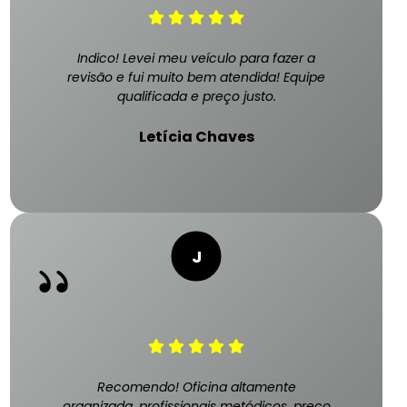
Indico! Levei meu veículo para fazer a
revisão e fui muito bem atendida! Equipe
qualificada e preço justo.
Letícia Chaves
Recomendo! Oficina altamente
organizada, profissionais metódicos, preço