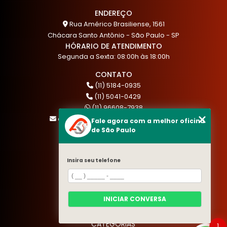
ENDEREÇO
Rua Américo Brasiliense, 1561
Chácara Santo Antônio - São Paulo - SP
HÓRARIO DE ATENDIMENTO
Segunda a Sexta: 08:00h às 18:00h
CONTATO
(11) 5184-0935
(11) 5041-0429
(11) 96608-7938
atendimento@akautocenter.com.br
Fale agora com a melhor oficina
de São Paulo
MENU
Insira seu telefone
HOME
QUEM SOMOS
SERVIÇOS
INICIAR CONVERSA
BLOG
CONTATO
CATEGORIAS
1