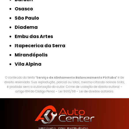
Osasco
São Paulo
Diadema
Embu das Artes
Itapecerica da Serra
Mirandópolis
Vila Alpina
O conteúdo do texto "
Serviço de Alinhamento Balanceamento Pirituba
" é de
direito reservado. Sua reprodução, parcial ou total, mesmo citando nossos links,
é proibida sem a autorização do autor. Crime de violação de direito autoral –
artigo 184 do Código Penal –
Lei 9610/98 - Lei de direitos autorais
.