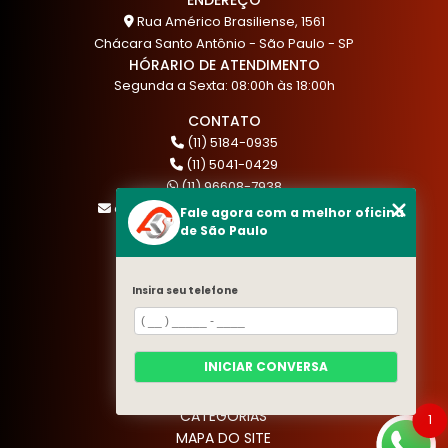
Rua Américo Brasiliense, 1561
Chácara Santo Antônio - São Paulo - SP
HÓRARIO DE ATENDIMENTO
Segunda a Sexta: 08:00h às 18:00h
CONTATO
(11) 5184-0935
(11) 5041-0429
(11) 96608-7938
atendimento@akautocenter.com.br
Fale agora com a melhor oficina
de São Paulo
MENU
Insira seu telefone
HOME
QUEM SOMOS
SERVIÇOS
INICIAR CONVERSA
BLOG
CONTATO
CATEGORIAS
1
MAPA DO SITE