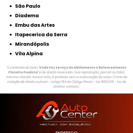
São Paulo
Diadema
Embu das Artes
Itapecerica da Serra
Mirandópolis
Vila Alpina
O conteúdo do texto "
Onde Faz Serviço de Alinhamento e Balanceamento
Planalto Paulista
" é de direito reservado. Sua reprodução, parcial ou total,
mesmo citando nossos links, é proibida sem a autorização do autor. Crime de
violação de direito autoral – artigo 184 do Código Penal –
Lei 9610/98 - Lei de
direitos autorais
.
ENDEREÇO