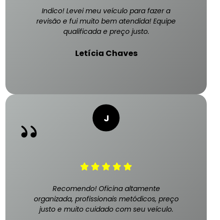
Indico! Levei meu veículo para fazer a
revisão e fui muito bem atendida! Equipe
qualificada e preço justo.
Letícia Chaves
Recomendo! Oficina altamente
organizada, profissionais metódicos, preço
justo e muito cuidado com seu veículo.