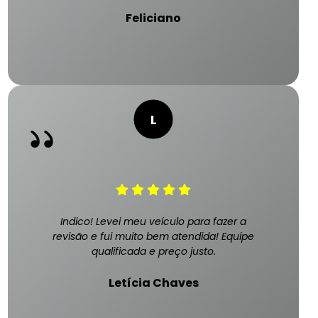
Feliciano
Indico! Levei meu veículo para fazer a
revisão e fui muito bem atendida! Equipe
qualificada e preço justo.
Letícia Chaves