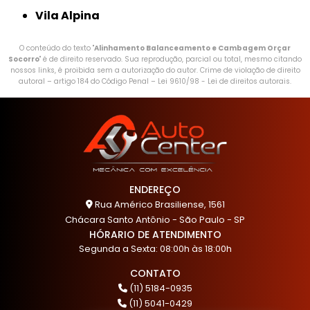
Vila Alpina
O conteúdo do texto "
Alinhamento Balanceamento e Cambagem Orçar
Socorro
" é de direito reservado. Sua reprodução, parcial ou total, mesmo citando
nossos links, é proibida sem a autorização do autor. Crime de violação de direito
autoral – artigo 184 do Código Penal –
Lei 9610/98 - Lei de direitos autorais
.
ENDEREÇO
Rua Américo Brasiliense, 1561
Chácara Santo Antônio - São Paulo - SP
HÓRARIO DE ATENDIMENTO
Segunda a Sexta: 08:00h às 18:00h
CONTATO
(11) 5184-0935
(11) 5041-0429