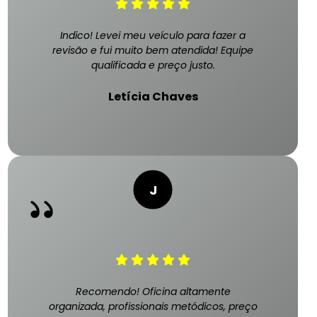
Indico! Levei meu veículo para fazer a
revisão e fui muito bem atendida! Equipe
qualificada e preço justo.
Letícia Chaves
Recomendo! Oficina altamente
organizada, profissionais metódicos, preço