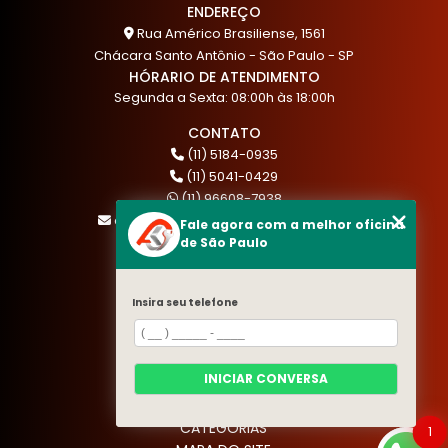
ENDEREÇO
Rua Américo Brasiliense, 1561
Chácara Santo Antônio - São Paulo - SP
HÓRARIO DE ATENDIMENTO
Segunda a Sexta: 08:00h às 18:00h
CONTATO
(11) 5184-0935
(11) 5041-0429
(11) 96608-7938
atendimento@akautocenter.com.br
Fale agora com a melhor oficina
de São Paulo
MENU
Insira seu telefone
HOME
QUEM SOMOS
SERVIÇOS
INICIAR CONVERSA
BLOG
CONTATO
CATEGORIAS
1