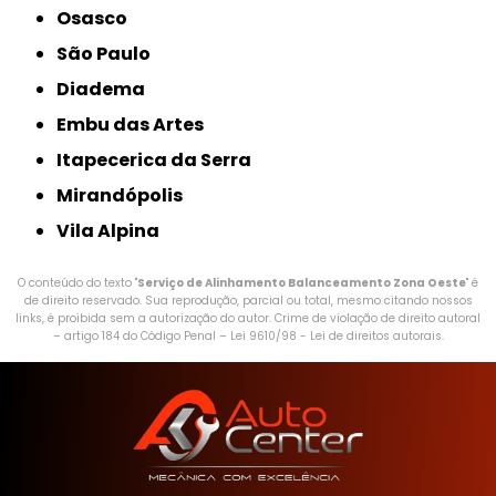
Osasco
São Paulo
Diadema
Embu das Artes
Itapecerica da Serra
Mirandópolis
Vila Alpina
O conteúdo do texto "
Serviço de Alinhamento Balanceamento Zona Oeste
" é
de direito reservado. Sua reprodução, parcial ou total, mesmo citando nossos
links, é proibida sem a autorização do autor. Crime de violação de direito autoral
– artigo 184 do Código Penal –
Lei 9610/98 - Lei de direitos autorais
.