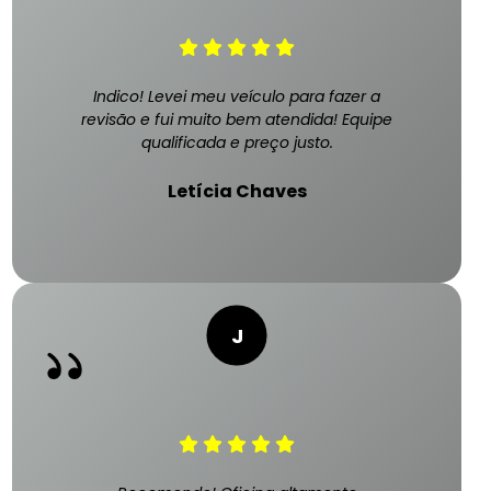
Indico! Levei meu veículo para fazer a
revisão e fui muito bem atendida! Equipe
qualificada e preço justo.
Letícia Chaves