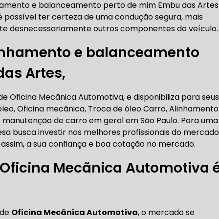
inhamento e balanceamento perto de mim Embu das Artes
RICA ABERTA HOJE
AUTO ELÉTRICA SOCORRO
AU
 possível ter certeza de uma condução segura, mais
ste desnecessariamente outros componentes do veículo.
linhamento e balanceamento
RICA PRÓXIMO DE MIM
AUTO ELÉTRICA SÃO PAULO
as Artes,
CORREIAS DENTADAS
e Oficina Mecãnica Automotiva, e disponibiliza para seus
óleo, Oficina mecânica, Troca de óleo Carro, Alinhamento
 manutenção de carro em geral em São Paulo. Para uma
RREIA DENTADA
CORREIA DENTADA LAND ROVER
esa busca investir nos melhores profissionais do mercado
assim, a sua confiança e boa cotação no mercado.
Oficina Mecãnica Automotiva é
 CORREIA DENTADA DA LAND ROVER
CORREIA DENT
 de
Oficina Mecãnica Automotiva
, o mercado se