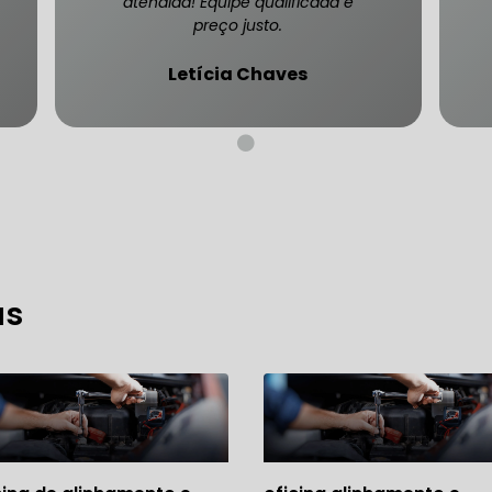
atendida! Equipe qualificada e
preço justo.
Letícia Chaves
CARRO SÃO PAULO
FREIO DO CARRO ZONA SUL
MANUTENÇÃO DE BLINDADOS
MECÂNICA COMPLETA PARA BLINDADOS
 PARA CONSERTO DE CARRO BLINDADO
as
 PARA CARROS BLINDADOS DE LUXO
OFICINA QUE 
 PARA SUSPENSÃO DE CARRO BLINDADO
MECÂNICA DE AUTOMÓVEIS BLINDADOS
 PARA REVISÃO PREVENTIVA DE BLINDADOS