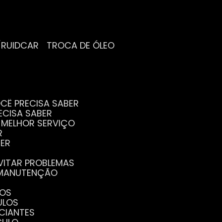
/RUIDCAR
TROCA DE ÓLEO
CÊ PRECISA SABER
ECISA SABER
O MELHOR SERVIÇO
R
BER
EVITAR PROBLEMAS
A MANUTENÇÃO
GOS
ULOS
ICIANTES