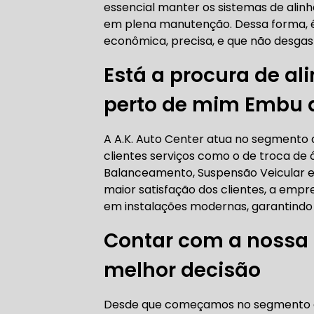
essencial manter os sistemas de al
AUTO ELÉT
em plena manutenção. Dessa forma, é
econômica, precisa, e que não desga
Está a procura de a
AUTO ELÉT
perto de mim Embu d
A A.K. Auto Center atua no segmento d
clientes serviços como o de troca de 
Balanceamento, Suspensão Veicular e
TROCA CO
maior satisfação dos clientes, a empr
em instalações modernas, garantindo 
Contar com a nossa 
TROCA DA
melhor decisão
Desde que começamos no segmento