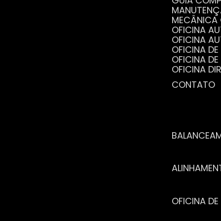
GUIA COM
MANUTENÇ
MECÂNICA
OFICINA 
OFICINA 
OFICINA 
OFICINA 
OFICINA 
OFICINA 
CONTATO
POR QUE 
SERVIÇO 
VANTAGEN
BALANCEA
ALINHAME
OFICINA 