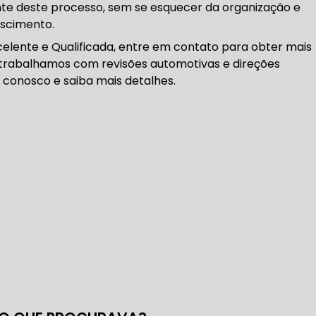
te deste processo, sem se esquecer da organização e
DENTADA BMW
CORREIA DENTADA MANUTENÇÃO
escimento.
lente e Qualificada, entre em contato para obter mais
s trabalhamos com revisões automotivas e direções
o conosco e saiba mais detalhes.
DENTADA CARRO
CORREIA DENTADA SÃO PAULO
C
DIREÇÕES HIDRÁULICAS
HIDRÁULICA E ELÉTRICA MANUTENÇÃO CONSERTO RE
IDRÁULICA E ELÉTRICA OFICINA MECÂNICA
IDRÁULICA E ELÉTRICA CONSERTO
MANUTENÇÃO DE
ÃO DIREÇÃO HIDRÁULICA
CONSERTO DIREÇÃO HID