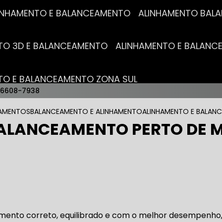
ALINHAMENTO E BALANCEAMENTO
ALINHAMENTO BA
NTO 3D E BALANCEAMENTO
ALINHAMENTO E BALAN
NTO E BALANCEAMENTO ZONA SUL
96608-7938
AUTO ELÉTRICAS
EAMENTOS
BALANCEAMENTO E ALINHAMENTO
ALINHAMENTO E BALANC
ALANCEAMENTO PERTO DE 
RICA MAIS PRÓXIMO
AUTO ELÉTRICA AUTOMOTIVA
RICO TROCA DE BATERIA
OFICINA AUTO ELÉTRICA
amento correto, equilibrado e com o melhor desempenho,