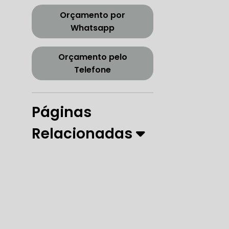
CORREIA DENTADA TENSOR
Orçamento por
Whatsapp
Orçamento pelo
ORREIA DENTADA ZONA SUL
Telefone
Páginas
PARO
Relacionadas
 DIREÇÃO HIDRÁULICA
RÁULICA