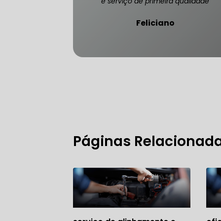
e serviço de primeira qualidade
Feliciano
FREIO DO 
OFICINA 
MECÂNICO
Páginas Relacionad
MECÂNICO
MECÂNICO
OFICINA 
MECÂNICO