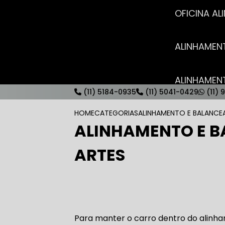
OFICINA 
ALINHAME
ALINHAME
(11) 5184-0935
(11) 5041-0429
(11) 
HOME
CATEGORIAS
ALINHAMENTO E BALANC
ALINHAMENTO E B
AUTO ELÉT
ARTES
AUTO ELÉT
Para manter o carro dentro do alinh