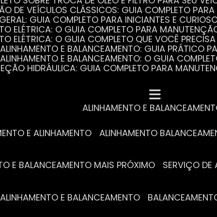
PLETO SOBRE TROCA DE ÓLEO E FILTRO PARA SEU VEÍ
ÃO DE VEÍCULOS CLÁSSICOS: GUIA COMPLETO PARA 
 GERAL: GUIA COMPLETO PARA INICIANTES E CURIOS
AUTO ELÉTRICA: O GUIA COMPLETO PARA MANUTENÇÃ
AUTO ELÉTRICA: O GUIA COMPLETO QUE VOCÊ PRECISA
DE ALINHAMENTO E BALANCEAMENTO: GUIA PRÁTICO 
DE ALINHAMENTO E BALANCEAMENTO: O GUIA COMPLE
DIREÇÃO HIDRÁULICA: GUIA COMPLETO PARA MANUTE
MECÂNICA COMPLETA PARA BLINDADOS: TUDO QUE VO
A REVISÃO AUTOMOTIVA É ESSENCIAL PARA O DESEM
DE ALINHAMENTO E BALANCEAMENTO: O QUE VOCÊ PR
S ESSENCIAIS DA TROCA DE ÓLEO PARA A SAÚDE DO
ALINHAMENTO E BALANCEAMEN
MENTO E ALINHAMENTO
ALINHAMENTO BALANCEAM
NTO E BALANCEAMENTO MAIS PRÓXIMO
SERVIÇO D
DE ALINHAMENTO E BALANCEAMENTO
BALANCEAMENT