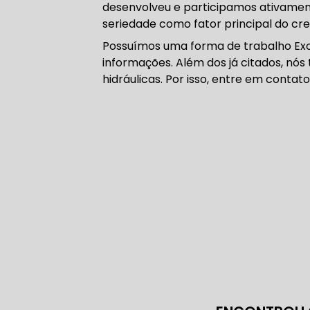
desenvolveu e participamos ativamen
CORREIA 
seriedade como fator principal do cr
Possuímos uma forma de trabalho Exce
informações. Além dos já citados, nó
hidráulicas. Por isso, entre em contat
CORREIA 
DIREÇÃO 
DIREÇÃO H
DIREÇÃO H
MANUTENÇ