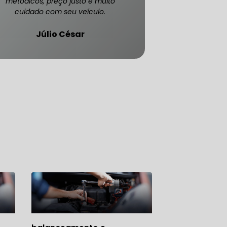
metódicos, preço justo e muito
cuidado com seu veículo.
Júlio César
ATENDE CARRO BLINDADO