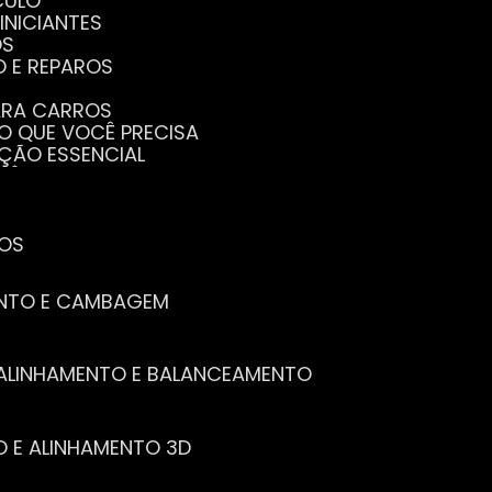
CULO
INICIANTES
OS
O E REPAROS
PARA CARROS
TO QUE VOCÊ PRECISA
NÇÃO ESSENCIAL
CÊ PRECISA SABER
PENHO DO SEU CARRO
ECISA SABER
 SEU CARRO
TOS
ENTO E CAMBAGEM
E ALINHAMENTO E BALANCEAMENTO
O E ALINHAMENTO 3D