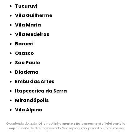
Tucuruvi
Vila Guilherme
Vila Maria
Vila Medeiros
Barueri
Osasco
São Paulo
Diadema
Embu das Artes
Itapecerica da Serra
Mirandópolis
Vila Alpina
O conteúdo do texto "
Oficina Alinhamento e Balanceamento Telefone Vila
Leopoldina
" é de direito reservado. Sua reprodução, parcial ou total, mesmo