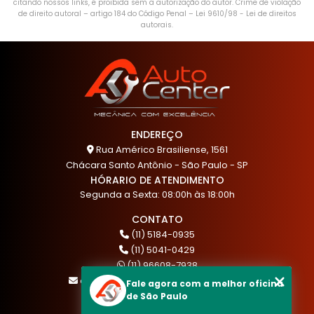
citando nossos links, é proibida sem a autorização do autor. Crime de violação
de direito autoral – artigo 184 do Código Penal –
Lei 9610/98 - Lei de direitos
autorais
.
ENDEREÇO
Rua Américo Brasiliense, 1561
Chácara Santo Antônio - São Paulo - SP
HÓRARIO DE ATENDIMENTO
Segunda a Sexta: 08:00h às 18:00h
CONTATO
(11) 5184-0935
(11) 5041-0429
(11) 96608-7938
atendimento@akautocenter.com.br
Fale agora com a melhor oficina
de São Paulo