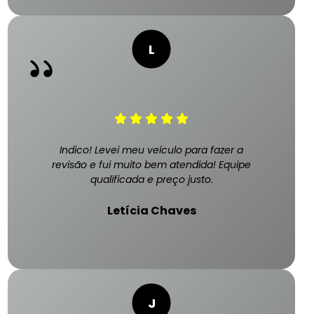
Indico! Levei meu veículo para fazer a
revisão e fui muito bem atendida! Equipe
qualificada e preço justo.
Letícia Chaves