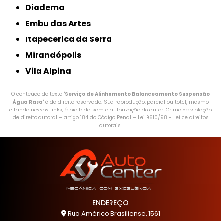
Diadema
Embu das Artes
Itapecerica da Serra
Mirandópolis
Vila Alpina
O conteúdo do texto "
Serviço de Alinhamento Balanceamento Suspensão
Água Rasa
" é de direito reservado. Sua reprodução, parcial ou total, mesmo
citando nossos links, é proibida sem a autorização do autor. Crime de violação
de direito autoral – artigo 184 do Código Penal –
Lei 9610/98 - Lei de direitos
autorais
.
ENDEREÇO
Rua Américo Brasiliense, 1561