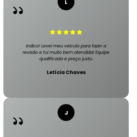
Indico! Levei meu veículo para fazer a
revisão e fui muito bem atendida! Equipe
qualificada e preço justo.
Letícia Chaves