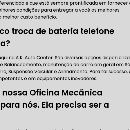
ferenciada e que está sempre prontificada em fornecer 
RICA ABERTA HOJE
AUTO ELÉTRICA SOCORRO
AU
lhores condições para entregar a você os melhores
o melhor custo benefício.
co troca de bateria telefone
RICA PRÓXIMO DE MIM
AUTO ELÉTRICA SÃO PAULO
la?
CORREIAS DENTADAS
ui na A.K. Auto Center. São diversas opções disponibiliza
 e Balanceamento, manutenção de carro em geral em S
rro, Suspensão Veicular e Alinhamento. Para tal sucesso, 
RREIA DENTADA
CORREIA DENTADA LAND ROVER
ompetentes e em equipamentos inovadores.
 nossa Oficina Mecãnica
ara nós. Ela precisa ser a
 CORREIA DENTADA DA LAND ROVER
CORREIA DENT