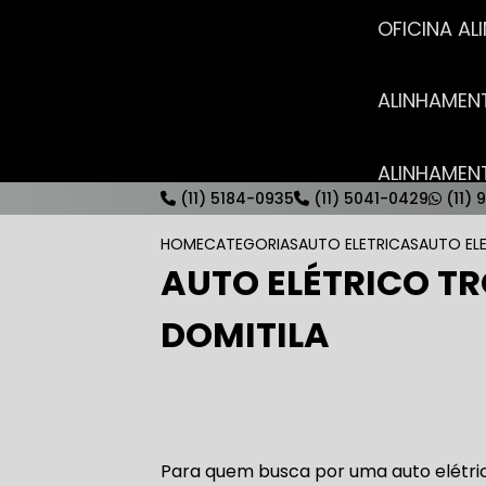
OFICINA 
ALINHAME
ALINHAME
(11) 5184-0935
(11) 5041-0429
(11) 
HOME
CATEGORIAS
AUTO ELETRICAS
AUTO EL
AUTO ELÉTRICO TR
AUTO ELÉT
DOMITILA
AUTO ELÉT
Para quem busca por uma auto elétric