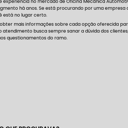
o e experiência no mercado de Oficina Mecãnica Automoti
DENTADA BMW
CORREIA DENTADA MANUTENÇÃO
egmento há anos. Se está procurando por uma empresa 
ê está no lugar certo.
 obter mais informações sobre cada opção oferecida pa
so atendimento busca sempre sanar a dúvida dos clientes
DENTADA CARRO
CORREIA DENTADA SÃO PAULO
C
os questionamentos do ramo.
DIREÇÕES HIDRÁULICAS
HIDRÁULICA E ELÉTRICA MANUTENÇÃO CONSERTO RE
IDRÁULICA E ELÉTRICA OFICINA MECÂNICA
IDRÁULICA E ELÉTRICA CONSERTO
MANUTENÇÃO DE
ÃO DIREÇÃO HIDRÁULICA
CONSERTO DIREÇÃO HID