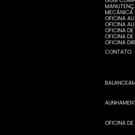
GUIA COM
MANUTENÇ
MECÂNICA
OFICINA 
OFICINA 
OFICINA 
OFICINA 
OFICINA 
OFICINA 
CONTATO
POR QUE 
SERVIÇO 
VANTAGEN
BALANCEA
ALINHAME
OFICINA 