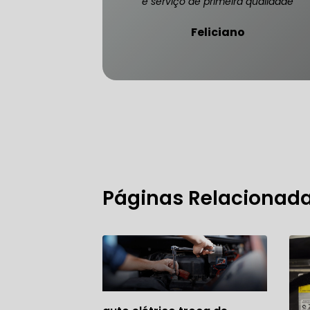
e serviço de primeira qualidade
Feliciano
FREIO DO 
OFICINA 
MECÂNICO
Páginas Relacionad
MECÂNICO
MECÂNICO
OFICINA 
MECÂNICO