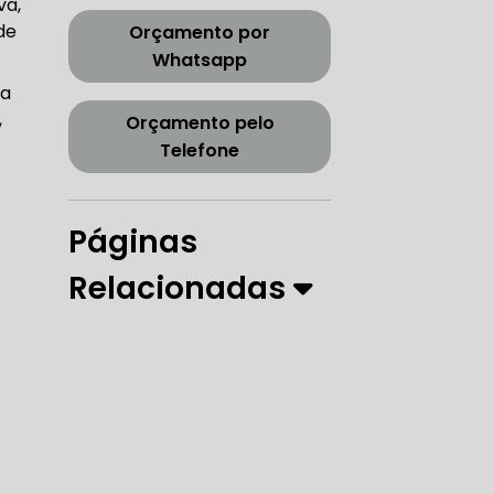
va,
CORREIA DENTADA TENSOR
de
Orçamento por
Whatsapp
ra
,
Orçamento pelo
ORREIA DENTADA ZONA SUL
Telefone
Páginas
PARO
Relacionadas
 DIREÇÃO HIDRÁULICA
RÁULICA