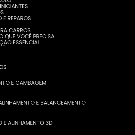
CULO
INICIANTES
OS
O E REPAROS
PARA CARROS
TO QUE VOCÊ PRECISA
NÇÃO ESSENCIAL
CÊ PRECISA SABER
PENHO DO SEU CARRO
ECISA SABER
 SEU CARRO
TOS
ENTO E CAMBAGEM
E ALINHAMENTO E BALANCEAMENTO
O E ALINHAMENTO 3D