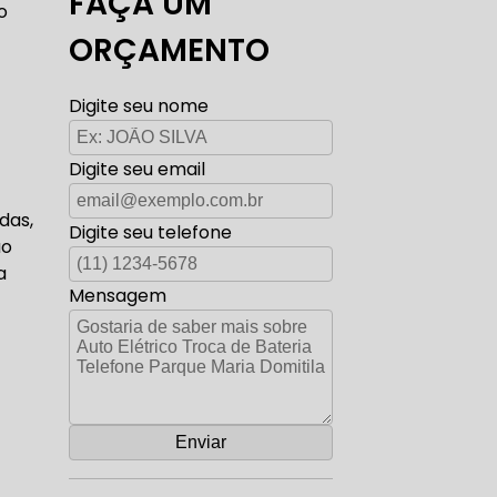
FAÇA UM
o
TO ELÉTRICA CARROS ANTIGOS
ORÇAMENTO
Digite seu nome
AUTO ELÉTRICA ZONA SUL
Digite seu email
das,
Digite seu telefone
ão
a
CORREIA DENTADA RANGE ROVER
Mensagem
ADA DISCOVERY