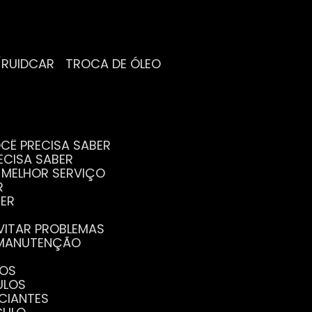
/RUIDCAR
TROCA DE ÓLEO
CÊ PRECISA SABER
ECISA SABER
O MELHOR SERVIÇO
R
BER
EVITAR PROBLEMAS
A MANUTENÇÃO
GOS
ULOS
ICIANTES