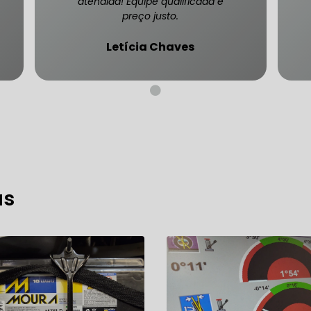
atendida! Equipe qualificada e
preço justo.
Letícia Chaves
CARRO SÃO PAULO
FREIO DO CARRO ZONA SUL
MANUTENÇÃO DE BLINDADOS
MECÂNICA COMPLETA PARA BLINDADOS
 PARA CONSERTO DE CARRO BLINDADO
as
 PARA CARROS BLINDADOS DE LUXO
OFICINA QUE 
 PARA SUSPENSÃO DE CARRO BLINDADO
MECÂNICA DE AUTOMÓVEIS BLINDADOS
 PARA REVISÃO PREVENTIVA DE BLINDADOS