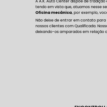
A A.K. Auto Center dispõe de tradiçã
CORREIA 
tendo em vista que, atuamos nesse s
Oficina mecânica
, por exemplo, voc
Não deixe de entrar em contato para
nossos clientes com Qualificada. Nos
CORREIA 
deixando-os amparados em relação a
DIREÇÃO 
DIREÇÃO H
DIREÇÃO H
MANUTENÇ