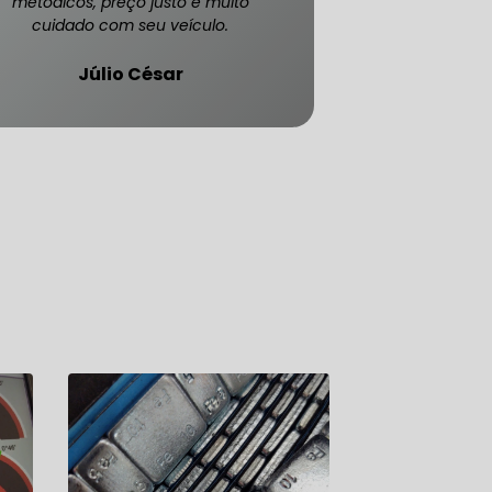
metódicos, preço justo e muito
cuidado com seu veículo.
Júlio César
ATENDE CARRO BLINDADO