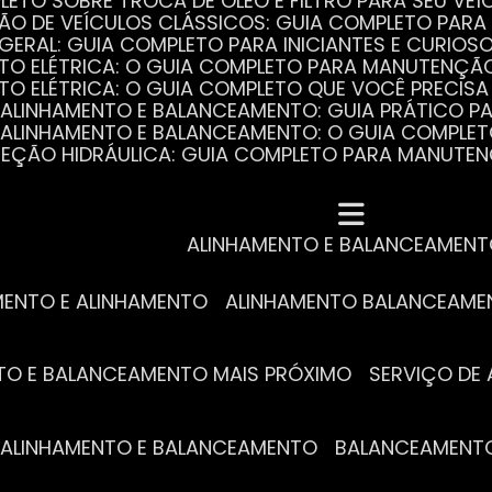
PLETO SOBRE TROCA DE ÓLEO E FILTRO PARA SEU VEÍ
ÃO DE VEÍCULOS CLÁSSICOS: GUIA COMPLETO PARA 
 GERAL: GUIA COMPLETO PARA INICIANTES E CURIOS
AUTO ELÉTRICA: O GUIA COMPLETO PARA MANUTENÇÃ
AUTO ELÉTRICA: O GUIA COMPLETO QUE VOCÊ PRECISA
DE ALINHAMENTO E BALANCEAMENTO: GUIA PRÁTICO 
DE ALINHAMENTO E BALANCEAMENTO: O GUIA COMPLE
DIREÇÃO HIDRÁULICA: GUIA COMPLETO PARA MANUTE
MECÂNICA COMPLETA PARA BLINDADOS: TUDO QUE VO
A REVISÃO AUTOMOTIVA É ESSENCIAL PARA O DESEM
DE ALINHAMENTO E BALANCEAMENTO: O QUE VOCÊ PR
S ESSENCIAIS DA TROCA DE ÓLEO PARA A SAÚDE DO
ALINHAMENTO E BALANCEAMEN
MENTO E ALINHAMENTO
ALINHAMENTO BALANCEAM
NTO E BALANCEAMENTO MAIS PRÓXIMO
SERVIÇO D
DE ALINHAMENTO E BALANCEAMENTO
BALANCEAMENT