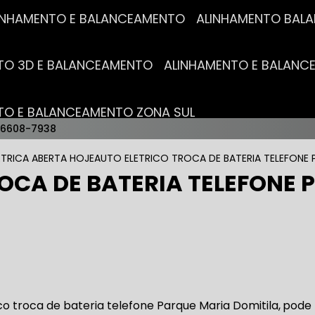
ALINHAMENTO E BALANCEAMENTO
ALINHAMENTO BA
NTO 3D E BALANCEAMENTO
ALINHAMENTO E BALAN
NTO E BALANCEAMENTO ZONA SUL
96608-7938
AUTO ELÉTRICAS
ETRICA ABERTA HOJE
AUTO ELETRICO TROCA DE BATERIA TELEFONE 
OCA DE BATERIA TELEFONE
RICA MAIS PRÓXIMO
AUTO ELÉTRICA AUTOMOTIVA
RICO TROCA DE BATERIA
OFICINA AUTO ELÉTRICA
o troca de bateria telefone Parque Maria Domitila,
pode