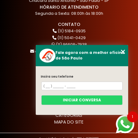
Chácara Santo Antônio - São Paulo - SP
HÓRARIO DE ATENDIMENTO
Segunda a Sexta: 08:00h às 18:00h
CONTATO
(11) 5184-0935
(11) 5041-0429
(11) 96608-7938
atendimento@akautocenter.com.br
Fale agora com a melhor oficina
de São Paulo
MENU
Insira seu telefone
HOME
QUEM SOMOS
SERVIÇOS
INICIAR CONVERSA
BLOG
CONTATO
CATEGORIAS
1
MAPA DO SITE