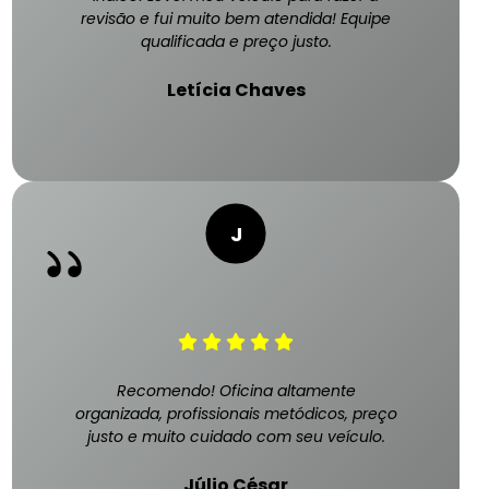
revisão e fui muito bem atendida! Equipe
qualificada e preço justo.
Letícia Chaves
Recomendo! Oficina altamente
organizada, profissionais metódicos, preço
justo e muito cuidado com seu veículo.
Júlio César