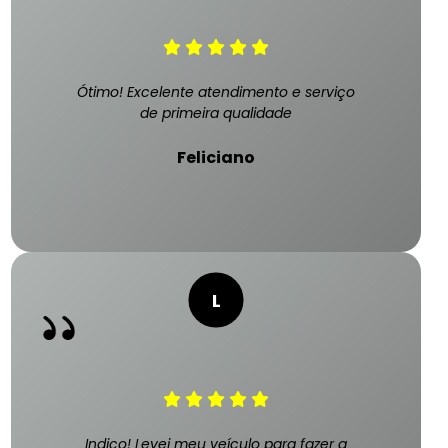
Ótimo! Excelente atendimento e serviço
de primeira qualidade
Feliciano
Indico! Levei meu veículo para fazer a