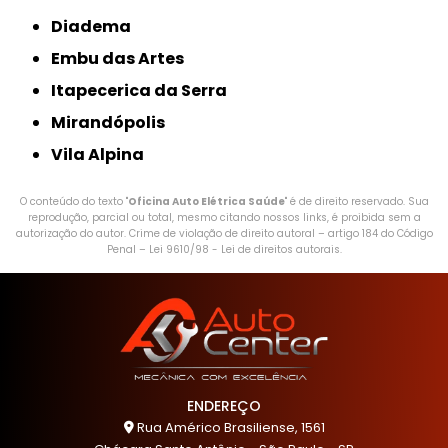
Diadema
Embu das Artes
Itapecerica da Serra
Mirandópolis
Vila Alpina
O conteúdo do texto "
Oficina Auto Elétrica Saúde
" é de direito reservado. Sua
reprodução, parcial ou total, mesmo citando nossos links, é proibida sem a
autorização do autor. Crime de violação de direito autoral – artigo 184 do Código
Penal –
Lei 9610/98 - Lei de direitos autorais
.
ENDEREÇO
Rua Américo Brasiliense, 1561