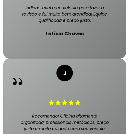
Indico! Levei meu veículo para fazer a
revisão e fui muito bem atendida! Equipe
qualificada e preço justo.
Letícia Chaves
Recomendo! Oficina altamente
organizada, profissionais metódicos, preço
justo e muito cuidado com seu veículo.