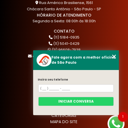
Rua Américo Brasiliense, 1561
Chácara Santo Antônio - São Paulo - SP
HÓRARIO DE ATENDIMENTO
Segunda a Sexta: 08:00h às 18:00h
CONTATO
(11) 5184-0935
(11) 5041-0429
(11) 96608-7938
atendimento@akautocenter.com.br
Fale agora com a melhor oficina
de São Paulo
MENU
Insira seu telefone
HOME
QUEM SOMOS
SERVIÇOS
INICIAR CONVERSA
BLOG
CONTATO
CATEGORIAS
1
MAPA DO SITE