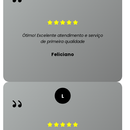
Ótimo! Excelente atendimento e serviço
de primeira qualidade
Feliciano