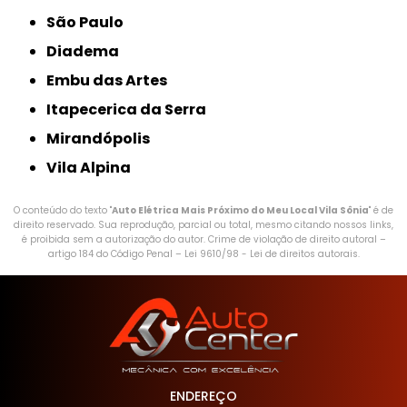
São Paulo
Diadema
Embu das Artes
Itapecerica da Serra
Mirandópolis
Vila Alpina
O conteúdo do texto "
Auto Elétrica Mais Próximo do Meu Local Vila Sônia
" é de
direito reservado. Sua reprodução, parcial ou total, mesmo citando nossos links,
é proibida sem a autorização do autor. Crime de violação de direito autoral –
artigo 184 do Código Penal –
Lei 9610/98 - Lei de direitos autorais
.
ENDEREÇO