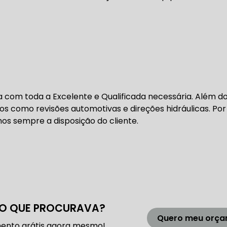
DENTADA BMW
CORREIA DENTADA MANUTENÇÃO
DENTADA CARRO
CORREIA DENTADA SÃO PAULO
C
DIREÇÕES HIDRÁULICAS
sa com toda a Excelente e Qualificada necessária. Além do
 como revisões automotivas e direções hidráulicas. Por
HIDRÁULICA E ELÉTRICA MANUTENÇÃO CONSERTO RE
os sempre a disposição do cliente.
IDRÁULICA E ELÉTRICA OFICINA MECÂNICA
IDRÁULICA E ELÉTRICA CONSERTO
MANUTENÇÃO DE
ÃO DIREÇÃO HIDRÁULICA
CONSERTO DIREÇÃO HID
O QUE PROCURAVA?
Quero meu orç
ento grátis agora mesmo!