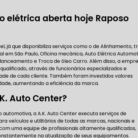
RICA ABERTA HOJE
AUTO ELÉTRICA SOCORRO
AU
 elétrica aberta hoje Raposo
RICA PRÓXIMO DE MIM
AUTO ELÉTRICA SÃO PAULO
el, já que disponibiliza serviços como o de Alinhamento, t
l em São Paulo, Oficina mecânica, Auto Elétrica Automot
CORREIAS DENTADAS
lanceamento e Troca de óleo Carro. Além disso, a empr
lificado, através de funcionários especializados e
ade de cada cliente. Também foram investidos valores
RREIA DENTADA
CORREIA DENTADA LAND ROVER
idade, aumentando a eficiência da marca.
.K. Auto Center?
 CORREIA DENTADA DA LAND ROVER
CORREIA DENT
automotiva, a A.K. Auto Center executa serviços de
a veículos e utilitários de todas as marcas, nacionais e
com uma equipe de profissionais altamente qualificados,
 constantemente na atualização de seus equipamentos.