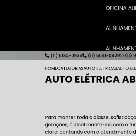
OFICINA 
ALINHAME
ALINHAME
(11) 5184-0935
(11) 5041-0429
(11) 
HOME
CATEGORIAS
AUTO ELETRICAS
AUTO EL
AUTO ELÉTRICA A
AUTO ELÉT
AUTO ELÉT
Para manter toda a classe, sofisticaç
gerações, é ideal mantê-los com o fu
claro, contando com o atendimento d