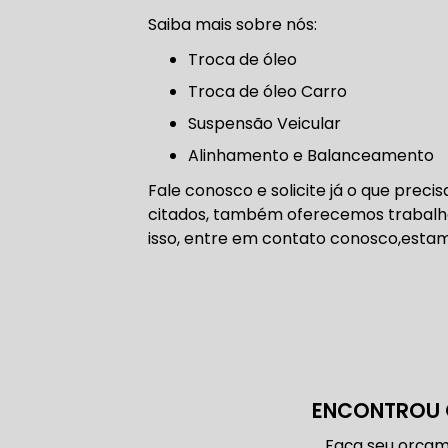
CORREIA 
Saiba mais sobre nós:
troca de óleo
Troca de óleo Carro
CORREIA 
Suspensão Veicular
Alinhamento e Balanceamento
Fale conosco e solicite já o que preci
citados, também oferecemos trabalhos
DIREÇÃO 
isso, entre em contato conosco,estam
DIREÇÃO H
DIREÇÃO H
MANUTENÇ
ENCONTROU 
Faça seu orçam