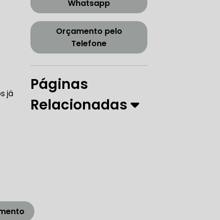
Whatsapp
CORREIA DENTADA TENSOR
Orçamento pelo
Telefone
ORREIA DENTADA ZONA SUL
Páginas
s já
Relacionadas
PARO
 DIREÇÃO HIDRÁULICA
RÁULICA
amento