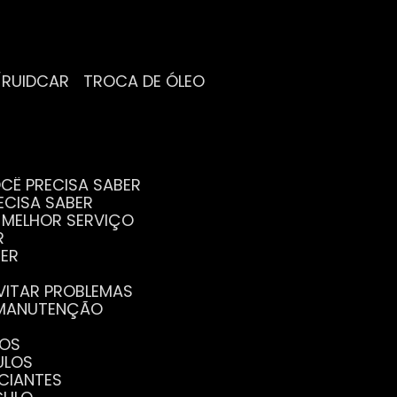
/RUIDCAR
TROCA DE ÓLEO
CÊ PRECISA SABER
ECISA SABER
O MELHOR SERVIÇO
R
BER
EVITAR PROBLEMAS
A MANUTENÇÃO
GOS
ULOS
ICIANTES