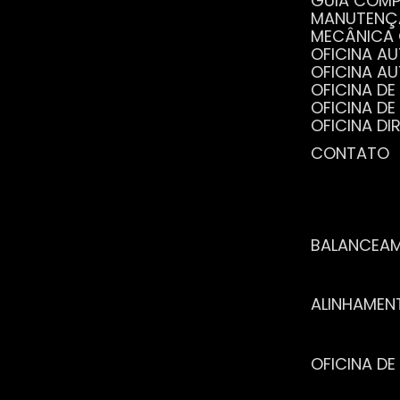
GUIA COM
MANUTENÇ
MECÂNICA
OFICINA 
OFICINA 
OFICINA 
OFICINA 
OFICINA 
OFICINA 
CONTATO
POR QUE 
SERVIÇO 
VANTAGEN
BALANCEA
ALINHAME
OFICINA 