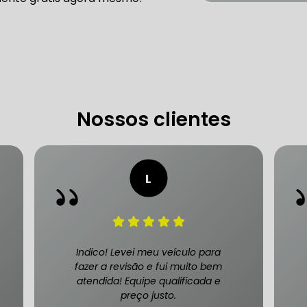
 DE DIREÇÃO HIDRÁULICA
OFICINA DIREÇÃO HIDRÁU
HIDRÁULICA MANUTENÇÃO
DIREÇÃO HIDRÁULICA SÃ
IDRÁULICA ZONA SUL
Nossos clientes
FREIOS AUTOMOTIVOS
CARRO
ESPECIALISTA EM FREIO AUTOMOTIVO
FREI
S MANUTENÇÃO
SISTEMA DE FREIOS AUTOMOTIVOS
Indico! Levei meu veículo para
fazer a revisão e fui muito bem
atendida! Equipe qualificada e
preço justo.
 FREIO ABS
MANUTENÇÃO DE FREIOS AUTOMOTIVO