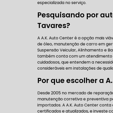
especializada no serviço.
AUTO ELÉT
Pesquisando por auto
Tavares?
AUTO ELÉT
A A.K. Auto Center é a opção mais viáv
de óleo, manutenção de carro em gera
Suspensão Veicular, Alinhamento e Ba
também conta com um atendimento qua
cuidadosos, que entendem a necessid
TROCA CO
consideráveis em instalações de qual
Por que escolher a A
TROCA DA
Desde 2005 no mercado de reparação 
manutenção corretiva e preventiva par
importados. A A.K. Auto Center conta 
certificados e atualizados, e investe