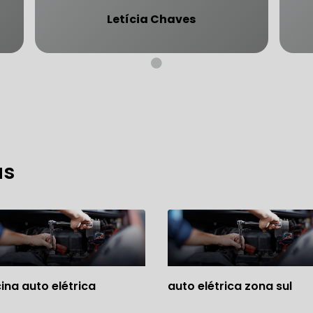
Letícia Chaves
CARRO SÃO PAULO
FREIO DO CARRO ZONA SUL
MANUTENÇÃO DE BLINDADOS
MECÂNICA COMPLETA PARA BLINDADOS
as
 PARA CONSERTO DE CARRO BLINDADO
 PARA CARROS BLINDADOS DE LUXO
OFICINA QUE 
 PARA SUSPENSÃO DE CARRO BLINDADO
MECÂNICA DE AUTOMÓVEIS BLINDADOS
cina auto elétrica
auto elétrica zona sul
 PARA REVISÃO PREVENTIVA DE BLINDADOS