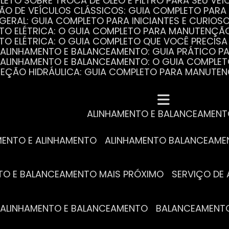
PLETO SOBRE TROCA DE ÓLEO E FILTRO PARA SEU VEÍ
ÃO DE VEÍCULOS CLÁSSICOS: GUIA COMPLETO PARA 
 GERAL: GUIA COMPLETO PARA INICIANTES E CURIOS
AUTO ELÉTRICA: O GUIA COMPLETO PARA MANUTENÇÃ
AUTO ELÉTRICA: O GUIA COMPLETO QUE VOCÊ PRECISA
DE ALINHAMENTO E BALANCEAMENTO: GUIA PRÁTICO 
DE ALINHAMENTO E BALANCEAMENTO: O GUIA COMPLE
DIREÇÃO HIDRÁULICA: GUIA COMPLETO PARA MANUTE
MECÂNICA COMPLETA PARA BLINDADOS: TUDO QUE VO
A REVISÃO AUTOMOTIVA É ESSENCIAL PARA O DESEM
DE ALINHAMENTO E BALANCEAMENTO: O QUE VOCÊ PR
S ESSENCIAIS DA TROCA DE ÓLEO PARA A SAÚDE DO
ALINHAMENTO E BALANCEAMEN
MENTO E ALINHAMENTO
ALINHAMENTO BALANCEAM
NTO E BALANCEAMENTO MAIS PRÓXIMO
SERVIÇO D
DE ALINHAMENTO E BALANCEAMENTO
BALANCEAMENT