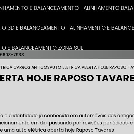
ALINHAMENTO E BALANCEAMENTO
ALINHAMENTO BA
NTO 3D E BALANCEAMENTO
ALINHAMENTO E BALAN
NTO E BALANCEAMENTO ZONA SUL
96608-7938
AUTO ELÉTRICAS
ETRICA CARROS ANTIGOS
AUTO ELETRICA ABERTA HOJE RAPOSO TA
BERTA HOJE RAPOSO TAVAR
RICA MAIS PRÓXIMO
AUTO ELÉTRICA AUTOMOTIVA
RICO TROCA DE BATERIA
OFICINA AUTO ELÉTRICA
ão e a identidade já conhecida em automóveis das antiga
ncionamento em dia, passando por revisões periódicas, e
e uma auto elétrica aberta hoje Raposo Tavares