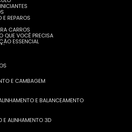
CULO
INICIANTES
OS
O E REPAROS
PARA CARROS
TO QUE VOCÊ PRECISA
NÇÃO ESSENCIAL
CÊ PRECISA SABER
PENHO DO SEU CARRO
ECISA SABER
 SEU CARRO
TOS
ENTO E CAMBAGEM
E ALINHAMENTO E BALANCEAMENTO
O E ALINHAMENTO 3D