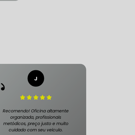
LICA
O PAULO
O DE AUTOMÓVEL
PASTILHA DE FREIO
Recomendo! Oficina altamente
organizada, profissionais
metódicos, preço justo e muito
cuidado com seu veículo.
S
FREIO DE VEÍCULO