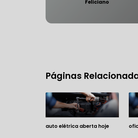
Feliciano
FREIO DO 
OFICINA 
Páginas Relacionad
MECÂNICO
MECÂNICO
MECÂNICO
OFICINA 
auto elétrica aberta hoje
ofi
MECÂNICO