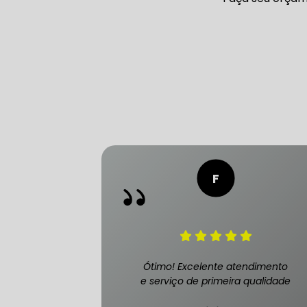
CONSERTO
DIREÇÃO 
DIREÇÃO H
FREIO DE 
FREIO AB
Ótimo! Excelente atendimento
e serviço de primeira qualidade
SENSOR DE