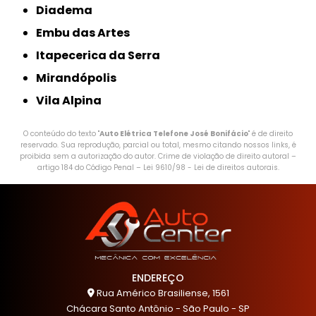
Diadema
Embu das Artes
Itapecerica da Serra
Mirandópolis
Vila Alpina
O conteúdo do texto "
Auto Elétrica Telefone José Bonifácio
" é de direito
reservado. Sua reprodução, parcial ou total, mesmo citando nossos links, é
proibida sem a autorização do autor. Crime de violação de direito autoral –
artigo 184 do Código Penal –
Lei 9610/98 - Lei de direitos autorais
.
ENDEREÇO
Rua Américo Brasiliense, 1561
Chácara Santo Antônio - São Paulo - SP