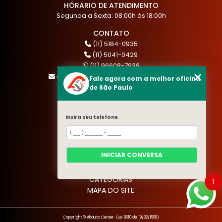
HÓRARIO DE ATENDIMENTO
Segunda a Sexta: 08:00h às 18:00h
CONTATO
(11) 5184-0935
(11) 5041-0429
(11) 96608-7938
atendimento@akautocenter.com.br
Fale agora com a melhor oficina
de São Paulo
MENU
Insira seu telefone
HOME
QUEM SOMOS
SERVIÇOS
INICIAR CONVERSA
BLOG
CONTATO
CATEGORIAS
1
MAPA DO SITE
Copyright © Akauto Center. (Lei 9610 de 19/02/1998)