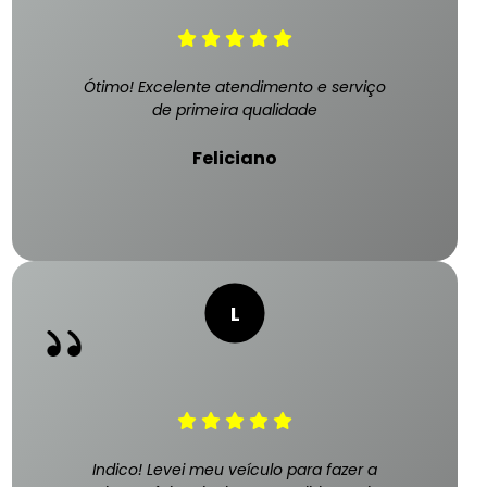
Ótimo! Excelente atendimento e serviço
de primeira qualidade
Feliciano
Indico! Levei meu veículo para fazer a