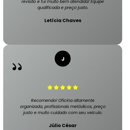
revisão e fui muito bem atendida! Equipe
qualificada e preço justo.
Letícia Chaves
Recomendo! Oficina altamente
organizada, profissionais metódicos, preço
justo e muito cuidado com seu veículo.
Júlio César