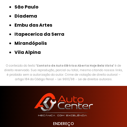
São Paulo
Diadema
Embu das Artes
Itapecerica da Serra
Mirandópolis
Vila Alpina
O conteúdo do texto "
Contato de Auto Elétrica Aberta Hoje Bela Vista
" é de
direito reservado. Sua reprodução, parcial ou total, mesmo citando nossos links,
é proibida sem a autorização do autor. Crime de violação de direito autoral –
artigo 184 do Código Penal –
Lei 9610/98 - Lei de direitos autorais
.
ENDEREÇO