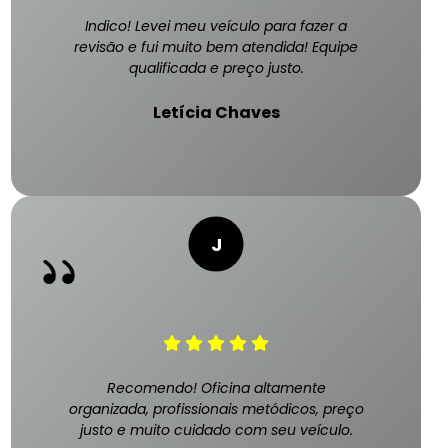
Indico! Levei meu veículo para fazer a
revisão e fui muito bem atendida! Equipe
qualificada e preço justo.
Letícia Chaves
Recomendo! Oficina altamente
organizada, profissionais metódicos, preço
justo e muito cuidado com seu veículo.