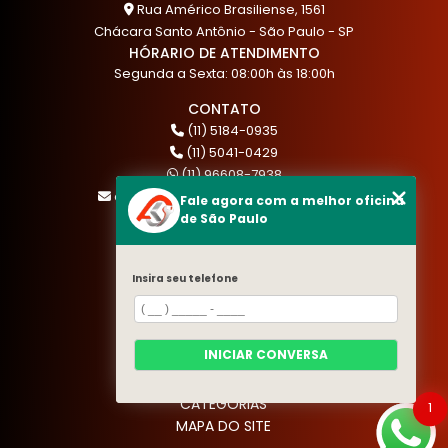
Rua Américo Brasiliense, 1561
Chácara Santo Antônio - São Paulo - SP
HÓRARIO DE ATENDIMENTO
Segunda a Sexta: 08:00h às 18:00h
CONTATO
(11) 5184-0935
(11) 5041-0429
(11) 96608-7938
atendimento@akautocenter.com.br
Fale agora com a melhor oficina
de São Paulo
MENU
Insira seu telefone
HOME
QUEM SOMOS
SERVIÇOS
INICIAR CONVERSA
BLOG
CONTATO
CATEGORIAS
1
MAPA DO SITE