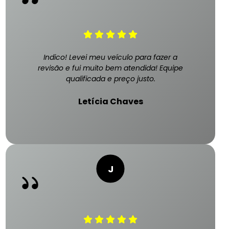
Indico! Levei meu veículo para fazer a
revisão e fui muito bem atendida! Equipe
qualificada e preço justo.
Letícia Chaves