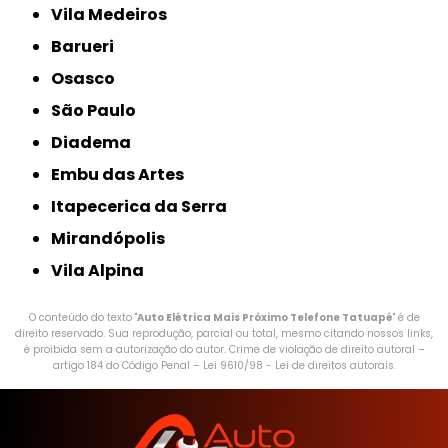
Vila Medeiros
Barueri
Osasco
São Paulo
Diadema
Embu das Artes
Itapecerica da Serra
Mirandópolis
Vila Alpina
O conteúdo do texto "
Auto Elétrica Mais Próximo Telefone Tatuapé
" é de
direito reservado. Sua reprodução, parcial ou total, mesmo citando nossos links,
é proibida sem a autorização do autor. Crime de violação de direito autoral –
artigo 184 do Código Penal –
Lei 9610/98 - Lei de direitos autorais
.