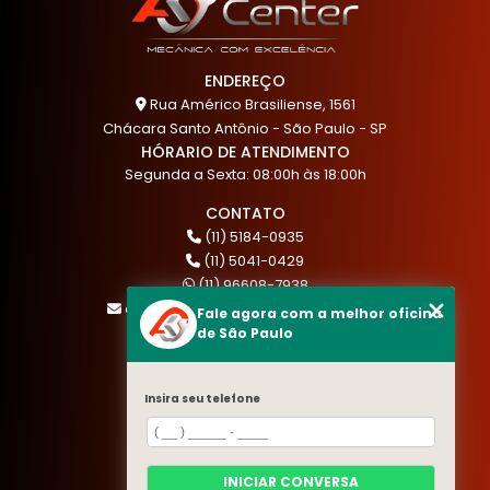
ENDEREÇO
Rua Américo Brasiliense, 1561
Chácara Santo Antônio - São Paulo - SP
HÓRARIO DE ATENDIMENTO
Segunda a Sexta: 08:00h às 18:00h
CONTATO
(11) 5184-0935
(11) 5041-0429
(11) 96608-7938
atendimento@akautocenter.com.br
Fale agora com a melhor oficina
de São Paulo
MENU
Insira seu telefone
HOME
QUEM SOMOS
SERVIÇOS
INICIAR CONVERSA
BLOG