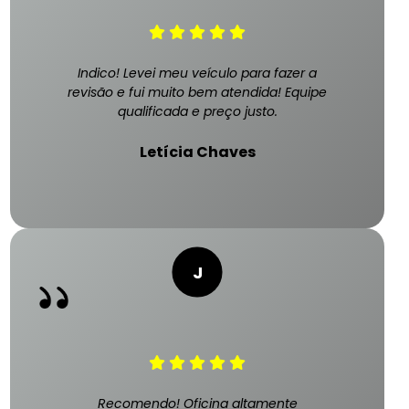
Indico! Levei meu veículo para fazer a
revisão e fui muito bem atendida! Equipe
qualificada e preço justo.
Letícia Chaves
Recomendo! Oficina altamente