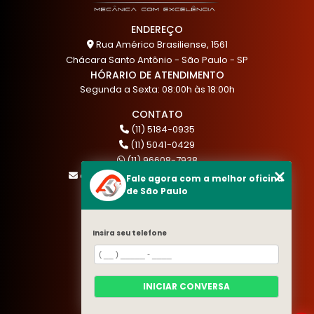
ENDEREÇO
Rua Américo Brasiliense, 1561
Chácara Santo Antônio - São Paulo - SP
HÓRARIO DE ATENDIMENTO
Segunda a Sexta: 08:00h às 18:00h
CONTATO
(11) 5184-0935
(11) 5041-0429
(11) 96608-7938
atendimento@akautocenter.com.br
Fale agora com a melhor oficina
de São Paulo
MENU
Insira seu telefone
HOME
QUEM SOMOS
SERVIÇOS
INICIAR CONVERSA
BLOG
CONTATO