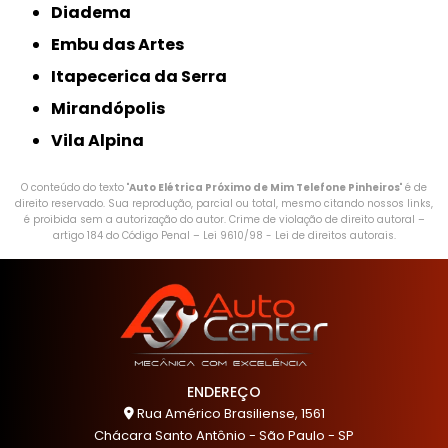
Diadema
Embu das Artes
Itapecerica da Serra
Mirandópolis
Vila Alpina
O conteúdo do texto "
Auto Elétrica Próximo de Mim Telefone Pinheiros
" é de
direito reservado. Sua reprodução, parcial ou total, mesmo citando nossos links,
é proibida sem a autorização do autor. Crime de violação de direito autoral –
artigo 184 do Código Penal –
Lei 9610/98 - Lei de direitos autorais
.
ENDEREÇO
Rua Américo Brasiliense, 1561
Chácara Santo Antônio - São Paulo - SP