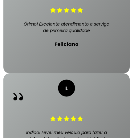
Ótimo! Excelente atendimento e serviço
de primeira qualidade
Feliciano
Indico! Levei meu veículo para fazer a