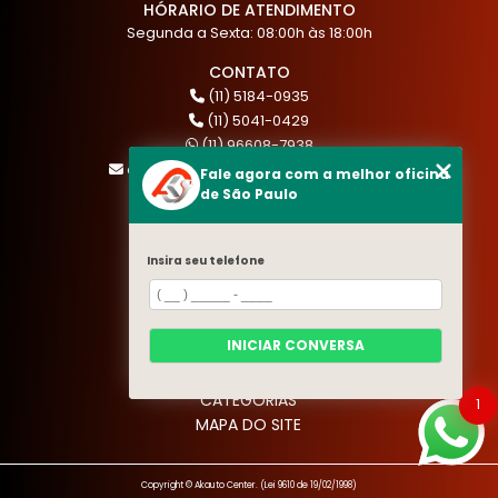
HÓRARIO DE ATENDIMENTO
Segunda a Sexta: 08:00h às 18:00h
CONTATO
(11) 5184-0935
(11) 5041-0429
(11) 96608-7938
atendimento@akautocenter.com.br
Fale agora com a melhor oficina
de São Paulo
MENU
Insira seu telefone
HOME
QUEM SOMOS
SERVIÇOS
INICIAR CONVERSA
BLOG
CONTATO
CATEGORIAS
1
MAPA DO SITE
Copyright © Akauto Center. (Lei 9610 de 19/02/1998)