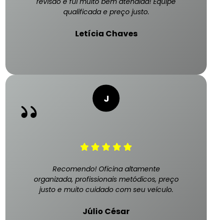
revisão e fui muito bem atendida! Equipe
qualificada e preço justo.
Letícia Chaves
Recomendo! Oficina altamente
organizada, profissionais metódicos, preço
justo e muito cuidado com seu veículo.
Júlio César