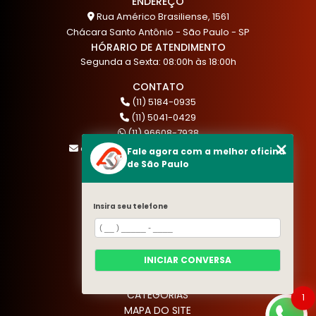
ENDEREÇO
Rua Américo Brasiliense, 1561
Chácara Santo Antônio - São Paulo - SP
HÓRARIO DE ATENDIMENTO
Segunda a Sexta: 08:00h às 18:00h
CONTATO
(11) 5184-0935
(11) 5041-0429
(11) 96608-7938
atendimento@akautocenter.com.br
Fale agora com a melhor oficina
de São Paulo
MENU
Insira seu telefone
HOME
QUEM SOMOS
SERVIÇOS
INICIAR CONVERSA
BLOG
CONTATO
CATEGORIAS
1
MAPA DO SITE