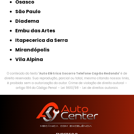
Osasco
São Paulo
Diadema
Embu das Artes
Itapecerica da Serra
Mirandópolis
Vila Alpina
O conteúdo do texto "
Auto Elétrica Socorro Telefone Capão Redondo
" é de
direito reservado. Sua reprodução, parcial ou total, mesmo citando nossos links,
é proibida sem a autorização do autor. Crime de violação de direito autoral –
artigo 184 do Código Penal –
Lei 9610/98 - Lei de direitos autorais
.