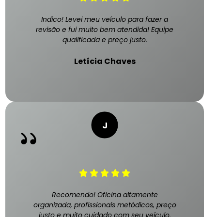
Indico! Levei meu veículo para fazer a
revisão e fui muito bem atendida! Equipe
qualificada e preço justo.
Letícia Chaves
Recomendo! Oficina altamente
organizada, profissionais metódicos, preço
justo e muito cuidado com seu veículo.