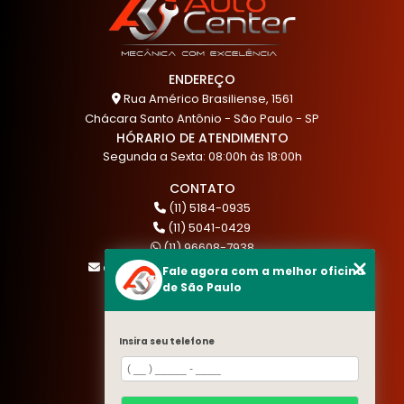
ENDEREÇO
Rua Américo Brasiliense, 1561
Chácara Santo Antônio - São Paulo - SP
HÓRARIO DE ATENDIMENTO
Segunda a Sexta: 08:00h às 18:00h
CONTATO
(11) 5184-0935
(11) 5041-0429
(11) 96608-7938
atendimento@akautocenter.com.br
Fale agora com a melhor oficina
de São Paulo
MENU
Insira seu telefone
HOME
QUEM SOMOS
SERVIÇOS