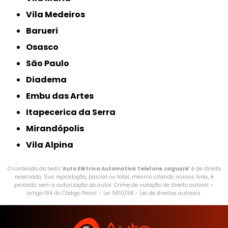
Vila Medeiros
Barueri
Osasco
São Paulo
Diadema
Embu das Artes
Itapecerica da Serra
Mirandópolis
Vila Alpina
O conteúdo do texto "
Auto Elétrica Automotiva Telefone Jaguaré
" é de direito
reservado. Sua reprodução, parcial ou total, mesmo citando nossos links, é
proibida sem a autorização do autor. Crime de violação de direito autoral –
artigo 184 do Código Penal –
Lei 9610/98 - Lei de direitos autorais
.