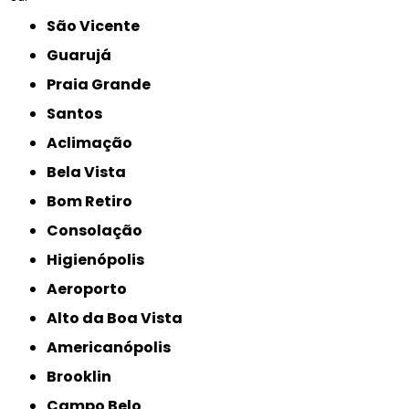
São Vicente
Guarujá
Praia Grande
Santos
Aclimação
Bela Vista
Bom Retiro
Consolação
Higienópolis
Aeroporto
Alto da Boa Vista
Americanópolis
Brooklin
Campo Belo