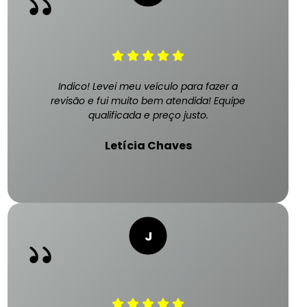
Indico! Levei meu veículo para fazer a
revisão e fui muito bem atendida! Equipe
qualificada e preço justo.
Letícia Chaves