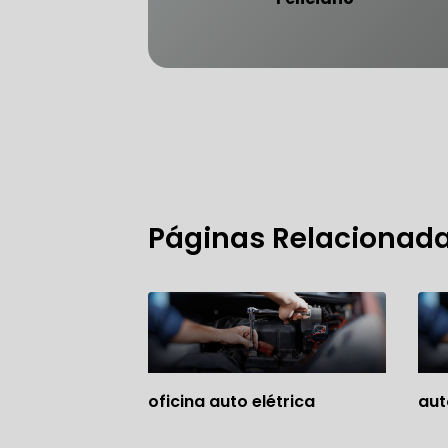
FREIO DO 
OFICINA 
Páginas Relacionad
MECÂNICO
MECÂNICO
MECÂNICO
OFICINA 
oficina auto elétrica
aut
MECÂNICO