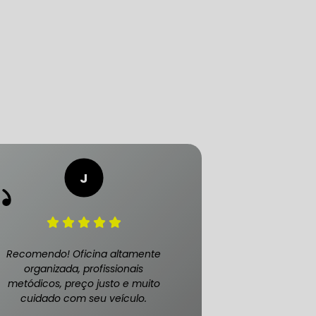
LICA
O PAULO
O DE AUTOMÓVEL
PASTILHA DE FREIO
Recomendo! Oficina altamente
organizada, profissionais
metódicos, preço justo e muito
cuidado com seu veículo.
S
FREIO DE VEÍCULO