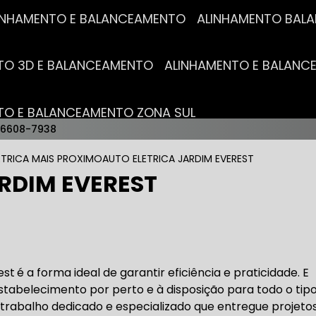
ALINHAMENTO E BALANCEAMENTO
ALINHAMENTO BA
NTO 3D E BALANCEAMENTO
ALINHAMENTO E BALAN
NTO E BALANCEAMENTO ZONA SUL
96608-7938
AUTO ELÉTRICAS
ETRICA MAIS PROXIMO
AUTO ELETRICA JARDIM EVEREST
RDIM EVEREST
RICA MAIS PRÓXIMO
AUTO ELÉTRICA AUTOMOTIVA
RICO TROCA DE BATERIA
OFICINA AUTO ELÉTRICA
est
é a forma ideal de garantir eficiência e praticidade. E
stabelecimento por perto e à disposição para todo o tip
rabalho dedicado e especializado que entregue projeto