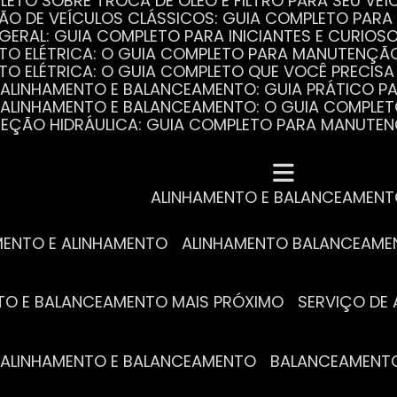
PLETO SOBRE TROCA DE ÓLEO E FILTRO PARA SEU VEÍ
ÃO DE VEÍCULOS CLÁSSICOS: GUIA COMPLETO PARA 
 GERAL: GUIA COMPLETO PARA INICIANTES E CURIOS
AUTO ELÉTRICA: O GUIA COMPLETO PARA MANUTENÇÃ
AUTO ELÉTRICA: O GUIA COMPLETO QUE VOCÊ PRECISA
DE ALINHAMENTO E BALANCEAMENTO: GUIA PRÁTICO 
DE ALINHAMENTO E BALANCEAMENTO: O GUIA COMPLE
DIREÇÃO HIDRÁULICA: GUIA COMPLETO PARA MANUTE
MECÂNICA COMPLETA PARA BLINDADOS: TUDO QUE VO
A REVISÃO AUTOMOTIVA É ESSENCIAL PARA O DESEM
DE ALINHAMENTO E BALANCEAMENTO: O QUE VOCÊ PR
S ESSENCIAIS DA TROCA DE ÓLEO PARA A SAÚDE DO
ALINHAMENTO E BALANCEAMEN
MENTO E ALINHAMENTO
ALINHAMENTO BALANCEAM
NTO E BALANCEAMENTO MAIS PRÓXIMO
SERVIÇO D
DE ALINHAMENTO E BALANCEAMENTO
BALANCEAMENT