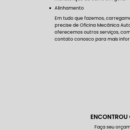
CORREIA 
Alinhamento
Em tudo que fazemos, carregamos
precise de Oficina Mecãnica A
oferecemos outros serviços, com
CORREIA 
contato conosco para mais info
DIREÇÃO 
DIREÇÃO H
DIREÇÃO H
ENCONTROU 
MANUTENÇ
Faça seu orçam