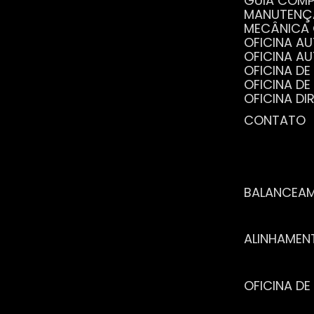
GUIA COM
MANUTENÇ
MECÂNICA
OFICINA 
OFICINA 
OFICINA 
OFICINA 
OFICINA 
OFICINA 
CONTATO
POR QUE 
SERVIÇO 
VANTAGEN
BALANCEA
ALINHAME
OFICINA 