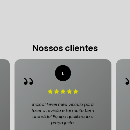
 DE DIREÇÃO HIDRÁULICA
OFICINA DIREÇÃO HIDRÁU
HIDRÁULICA MANUTENÇÃO
DIREÇÃO HIDRÁULICA SÃ
IDRÁULICA ZONA SUL
Nossos clientes
FREIOS AUTOMOTIVOS
CARRO
ESPECIALISTA EM FREIO AUTOMOTIVO
FREI
S MANUTENÇÃO
SISTEMA DE FREIOS AUTOMOTIVOS
Indico! Levei meu veículo para
fazer a revisão e fui muito bem
atendida! Equipe qualificada e
preço justo.
 FREIO ABS
MANUTENÇÃO DE FREIOS AUTOMOTIVO