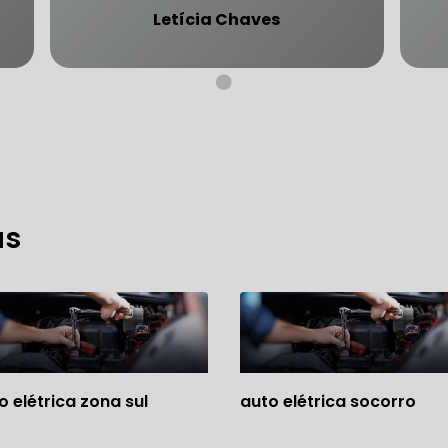
Letícia Chaves
CARRO SÃO PAULO
FREIO DO CARRO ZONA SUL
MANUTENÇÃO DE BLINDADOS
MECÂNICA COMPLETA PARA BLINDADOS
as
 PARA CONSERTO DE CARRO BLINDADO
 PARA CARROS BLINDADOS DE LUXO
OFICINA QUE 
 PARA SUSPENSÃO DE CARRO BLINDADO
MECÂNICA DE AUTOMÓVEIS BLINDADOS
o elétrica zona sul
auto elétrica socorro
 PARA REVISÃO PREVENTIVA DE BLINDADOS