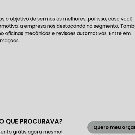
DENTADA BMW
CORREIA DENTADA MANUTENÇÃO
 o objetivo de sermos os melhores, por isso, caso você
utomotiva, a empresa nos destacando no segmento. Tam
o oficinas mecânicas e revisões automotivas. Entre em
DENTADA CARRO
CORREIA DENTADA SÃO PAULO
C
rmações.
DIREÇÕES HIDRÁULICAS
HIDRÁULICA E ELÉTRICA MANUTENÇÃO CONSERTO RE
IDRÁULICA E ELÉTRICA OFICINA MECÂNICA
IDRÁULICA E ELÉTRICA CONSERTO
MANUTENÇÃO DE
O QUE PROCURAVA?
ÃO DIREÇÃO HIDRÁULICA
CONSERTO DIREÇÃO HID
Quero meu orç
ento grátis agora mesmo!