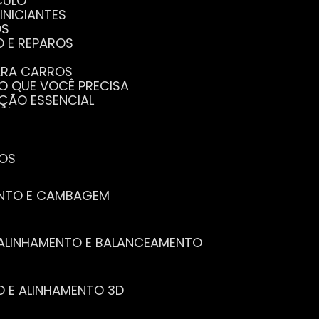
CULO
INICIANTES
OS
O E REPAROS
PARA CARROS
TO QUE VOCÊ PRECISA
NÇÃO ESSENCIAL
CÊ PRECISA SABER
PENHO DO SEU CARRO
ECISA SABER
 SEU CARRO
TOS
ENTO E CAMBAGEM
E ALINHAMENTO E BALANCEAMENTO
O E ALINHAMENTO 3D