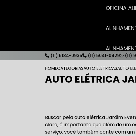
OFICINA 
ALINHAME
ALINHAME
(11) 5184-0935
(11) 5041-0429
(11) 
HOME
CATEGORIAS
AUTO ELETRICAS
AUTO EL
AUTO ELÉTRICA JA
AUTO ELÉT
AUTO ELÉT
Buscar pela auto elétrica Jardim Ever
claro, é importante que além de um e
serviço, você também conte com um t