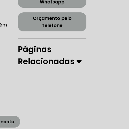
Whatsapp
CORREIA DENTADA TENSOR
Orçamento pelo
bém
Telefone
ORREIA DENTADA ZONA SUL
Páginas
Relacionadas
PARO
 DIREÇÃO HIDRÁULICA
RÁULICA
amento