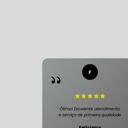
CONSERTO
DIREÇÃO 
DIREÇÃO H
FREIO DE 
FREIO AB
Ótimo! Excelente atendimento
e serviço de primeira qualidade
SENSOR DE
Feliciano