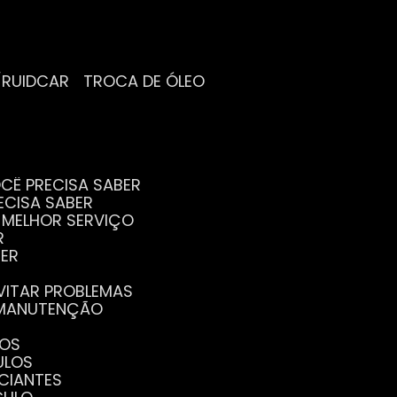
/RUIDCAR
TROCA DE ÓLEO
CÊ PRECISA SABER
ECISA SABER
O MELHOR SERVIÇO
R
BER
EVITAR PROBLEMAS
A MANUTENÇÃO
GOS
ULOS
ICIANTES