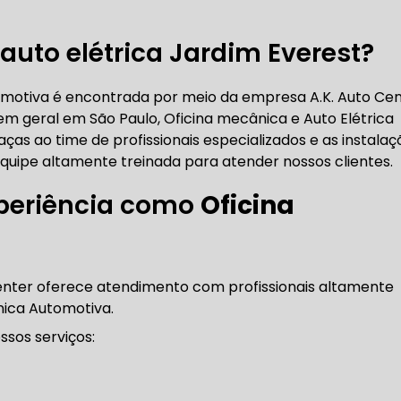
RICA ABERTA HOJE
AUTO ELÉTRICA SOCORRO
AU
auto elétrica Jardim Everest?
omotiva é encontrada por meio da empresa A.K. Auto Ce
RICA PRÓXIMO DE MIM
AUTO ELÉTRICA SÃO PAULO
 geral em São Paulo, Oficina mecânica e Auto Elétrica
aças ao time de profissionais especializados e as instalaç
uipe altamente treinada para atender nossos clientes.
CORREIAS DENTADAS
periência como
Oficina
RREIA DENTADA
CORREIA DENTADA LAND ROVER
enter oferece atendimento com profissionais altamente
nica Automotiva.
 CORREIA DENTADA DA LAND ROVER
CORREIA DENT
sos serviços: