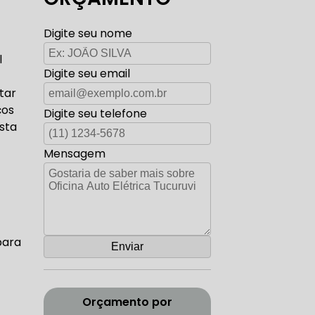
TO ELÉTRICA CARROS ANTIGOS
Digite seu nome
l
Digite seu email
AUTO ELÉTRICA ZONA SUL
tar
ços
Digite seu telefone
sta
Mensagem
CORREIA DENTADA RANGE ROVER
para
ADA DISCOVERY
Orçamento por