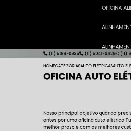
OFICINA 
ALINHAME
ALINHAME
(11) 5184-0935
(11) 5041-0429
(11) 
HOME
CATEGORIAS
AUTO ELETRICAS
AUTO EL
OFICINA AUTO ELÉ
AUTO ELÉT
AUTO ELÉT
Nosso principal objetivo quando prec
antes por uma oficina auto elétrica Tu
melhor prazo e com os melhores cus