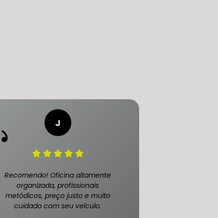
LICA
O PAULO
O DE AUTOMÓVEL
PASTILHA DE FREIO
Recomendo! Oficina altamente
organizada, profissionais
metódicos, preço justo e muito
cuidado com seu veículo.
S
FREIO DE VEÍCULO