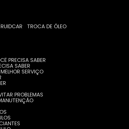
/RUIDCAR
TROCA DE ÓLEO
CÊ PRECISA SABER
ECISA SABER
O MELHOR SERVIÇO
R
BER
EVITAR PROBLEMAS
A MANUTENÇÃO
GOS
ULOS
ICIANTES