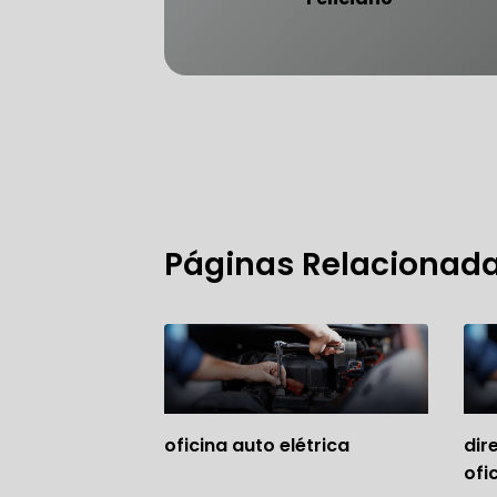
FREIO DO 
OFICINA 
Páginas Relacionad
MECÂNICO
MECÂNICO
MECÂNICO
OFICINA 
oficina auto elétrica
dir
MECÂNICO
ofi