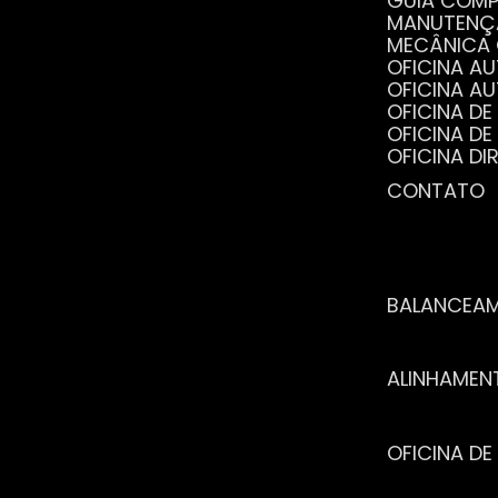
GUIA COM
MANUTENÇ
MECÂNICA
OFICINA 
OFICINA 
OFICINA 
OFICINA 
OFICINA 
OFICINA 
CONTATO
POR QUE 
SERVIÇO 
VANTAGEN
BALANCEA
ALINHAME
OFICINA 