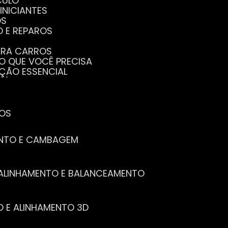
CULO
INICIANTES
OS
O E REPAROS
PARA CARROS
TO QUE VOCÊ PRECISA
NÇÃO ESSENCIAL
CÊ PRECISA SABER
PENHO DO SEU CARRO
ECISA SABER
 SEU CARRO
TOS
ENTO E CAMBAGEM
E ALINHAMENTO E BALANCEAMENTO
O E ALINHAMENTO 3D