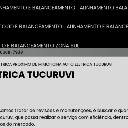
ALINHAMENTO E BALANCEAMENTO
ALINHAMENTO BA
NTO 3D E BALANCEAMENTO
ALINHAMENTO E BALAN
NTO E BALANCEAMENTO ZONA SUL
96608-7938
AUTO ELÉTRICAS
ETRICA PROXIMO DE MIM
OFICINA AUTO ELETRICA TUCURUVI
TRICA TUCURUVI
RICA MAIS PRÓXIMO
AUTO ELÉTRICA AUTOMOTIVA
RICO TROCA DE BATERIA
OFICINA AUTO ELÉTRICA
isamos tratar de revisões e manutenções, é buscar o qua
curuvi,
que possa realizar o serviço com eficiência, dentr
tos do mercado.