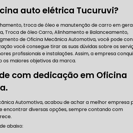
cina auto elétrica Tucuruvi?
RICA ABERTA HOJE
AUTO ELÉTRICA SOCORRO
AU
inhamento, troca de óleo e manutenção de carro em gera
va, Troca de óleo Carro, Alinhamento e Balanceamento,
RICA PRÓXIMO DE MIM
AUTO ELÉTRICA SÃO PAULO
segmento de Oficina Mecãnica Automotiva, você pode con
ação você consegue tirar as suas dúvidas sobre os servi
res profissionais e instalações. Assim, a empresa conqui
CORREIAS DENTADAS
ão os maiores objetivos da marca.
ade com dedicação em Oficina
RREIA DENTADA
CORREIA DENTADA LAND ROVER
a.
ecãnica Automotiva, acabou de achar a melhor empresa 
 CORREIA DENTADA DA LAND ROVER
CORREIA DENT
ode encontrar diversas opções, sempre contando com
rece.
 de abaixo: