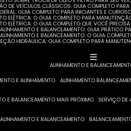
PLETO SOBRE TROCA DE ÓLEO E FILTRO PARA SEU VEÍ
ÃO DE VEÍCULOS CLÁSSICOS: GUIA COMPLETO PARA 
 GERAL: GUIA COMPLETO PARA INICIANTES E CURIOS
AUTO ELÉTRICA: O GUIA COMPLETO PARA MANUTENÇÃ
AUTO ELÉTRICA: O GUIA COMPLETO QUE VOCÊ PRECISA
DE ALINHAMENTO E BALANCEAMENTO: GUIA PRÁTICO 
DE ALINHAMENTO E BALANCEAMENTO: O GUIA COMPLE
DIREÇÃO HIDRÁULICA: GUIA COMPLETO PARA MANUTE
MECÂNICA COMPLETA PARA BLINDADOS: TUDO QUE VO
A REVISÃO AUTOMOTIVA É ESSENCIAL PARA O DESEM
DE ALINHAMENTO E BALANCEAMENTO: O QUE VOCÊ PR
S ESSENCIAIS DA TROCA DE ÓLEO PARA A SAÚDE DO
ALINHAMENTO E BALANCEAMEN
MENTO E ALINHAMENTO
ALINHAMENTO BALANCEAM
NTO E BALANCEAMENTO MAIS PRÓXIMO
SERVIÇO D
DE ALINHAMENTO E BALANCEAMENTO
BALANCEAMENT