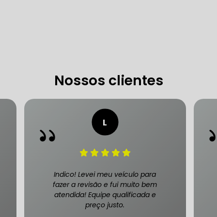
 DE DIREÇÃO HIDRÁULICA
OFICINA DIREÇÃO HIDRÁU
HIDRÁULICA MANUTENÇÃO
DIREÇÃO HIDRÁULICA SÃ
IDRÁULICA ZONA SUL
Nossos clientes
FREIOS AUTOMOTIVOS
CARRO
ESPECIALISTA EM FREIO AUTOMOTIVO
FREI
S MANUTENÇÃO
SISTEMA DE FREIOS AUTOMOTIVOS
Indico! Levei meu veículo para
fazer a revisão e fui muito bem
atendida! Equipe qualificada e
preço justo.
 FREIO ABS
MANUTENÇÃO DE FREIOS AUTOMOTIVO