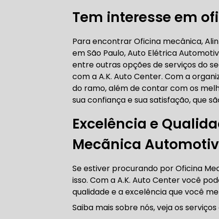
Tem interesse em ofi
AUTO ELÉT
Para encontrar Oficina mecânica, Al
em São Paulo, Auto Elétrica Automoti
AUTO ELÉT
entre outras opções de serviços do 
com a A.K. Auto Center. Com a organiz
do ramo, além de contar com os melho
sua confiança e sua satisfação, que s
Excelência e Qualid
TROCA CO
Mecãnica Automotiv
Se estiver procurando por Oficina M
TROCA DA
isso. Com a A.K. Auto Center você p
qualidade e a excelência que você me
Saiba mais sobre nós, veja os serviços