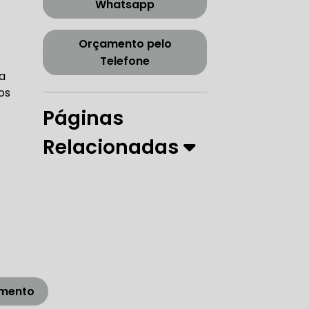
Whatsapp
CORREIA DENTADA TENSOR
Orçamento pelo
Telefone
a
ORREIA DENTADA ZONA SUL
os
Páginas
Relacionadas
PARO
 DIREÇÃO HIDRÁULICA
RÁULICA
amento