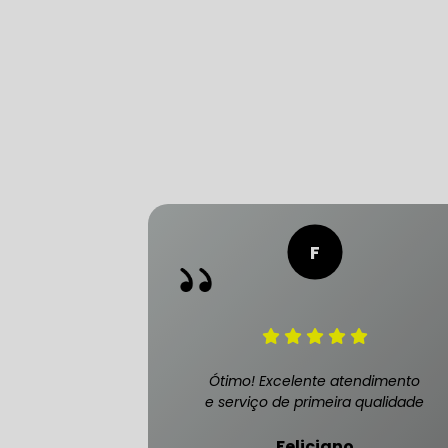
CONSERTO
DIREÇÃO 
DIREÇÃO H
FREIO DE 
FREIO AB
Ótimo! Excelente atendimento
e serviço de primeira qualidade
SENSOR DE
Feliciano