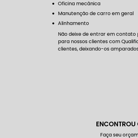
Oficina mecânica
CORREIA 
manutenção de carro em geral
Alinhamento
Não deixe de entrar em contato
CORREIA 
para nossos clientes com Qualif
clientes, deixando-os amparado
DIREÇÃO 
DIREÇÃO H
DIREÇÃO H
ENCONTROU 
MANUTENÇ
Faça seu orçam