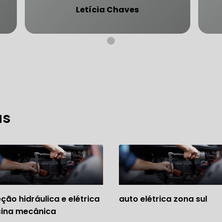
Letícia Chaves
CARRO SÃO PAULO
FREIO DO CARRO ZONA SUL
MANUTENÇÃO DE BLINDADOS
MECÂNICA COMPLETA PARA BLINDADOS
as
 PARA CONSERTO DE CARRO BLINDADO
 PARA CARROS BLINDADOS DE LUXO
OFICINA QUE 
 PARA SUSPENSÃO DE CARRO BLINDADO
MECÂNICA DE AUTOMÓVEIS BLINDADOS
eção hidráulica e elétrica
auto elétrica zona sul
 PARA REVISÃO PREVENTIVA DE BLINDADOS
cina mecânica