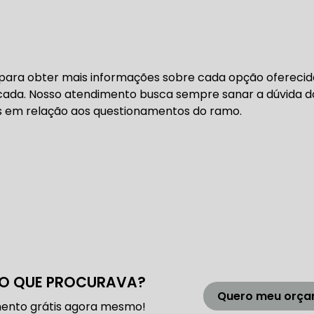
DENTADA BMW
CORREIA DENTADA MANUTENÇÃO
 para obter mais informações sobre cada opção oferecid
DENTADA CARRO
CORREIA DENTADA SÃO PAULO
C
icada. Nosso atendimento busca sempre sanar a dúvida d
s em relação aos questionamentos do ramo.
DIREÇÕES HIDRÁULICAS
HIDRÁULICA E ELÉTRICA MANUTENÇÃO CONSERTO RE
IDRÁULICA E ELÉTRICA OFICINA MECÂNICA
IDRÁULICA E ELÉTRICA CONSERTO
MANUTENÇÃO DE
O QUE PROCURAVA?
ÃO DIREÇÃO HIDRÁULICA
CONSERTO DIREÇÃO HID
Quero meu orç
ento grátis agora mesmo!