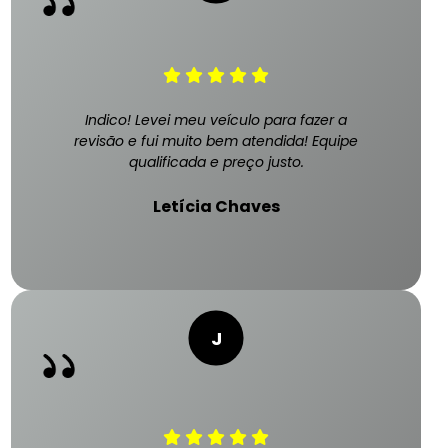
Indico! Levei meu veículo para fazer a
revisão e fui muito bem atendida! Equipe
qualificada e preço justo.
Letícia Chaves