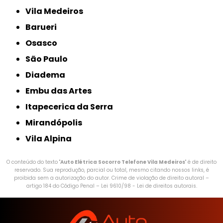
Vila Medeiros
Barueri
Osasco
São Paulo
Diadema
Embu das Artes
Itapecerica da Serra
Mirandópolis
Vila Alpina
O conteúdo do texto "
Auto Elétrica Socorro Telefone Vila Medeiros
" é de direito
reservado. Sua reprodução, parcial ou total, mesmo citando nossos links, é
proibida sem a autorização do autor. Crime de violação de direito autoral –
artigo 184 do Código Penal –
Lei 9610/98 - Lei de direitos autorais
.