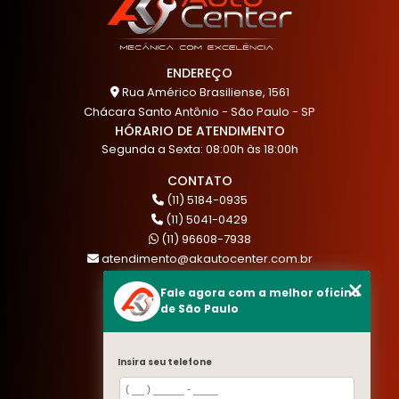
ENDEREÇO
Rua Américo Brasiliense, 1561
Chácara Santo Antônio - São Paulo - SP
HÓRARIO DE ATENDIMENTO
Segunda a Sexta: 08:00h às 18:00h
CONTATO
(11) 5184-0935
(11) 5041-0429
(11) 96608-7938
atendimento@akautocenter.com.br
Fale agora com a melhor oficina
de São Paulo
MENU
HOME
Insira seu telefone
QUEM SOMOS
SERVIÇOS