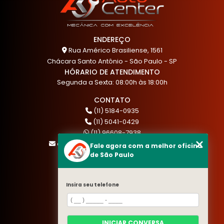
ENDEREÇO
Rua Américo Brasiliense, 1561
Chácara Santo Antônio - São Paulo - SP
HÓRARIO DE ATENDIMENTO
Segunda a Sexta: 08:00h às 18:00h
CONTATO
(11) 5184-0935
(11) 5041-0429
(11) 96608-7938
atendimento@akautocenter.com.br
Fale agora com a melhor oficina
de São Paulo
MENU
Insira seu telefone
HOME
QUEM SOMOS
SERVIÇOS
INICIAR CONVERSA