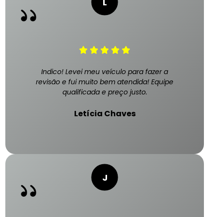
Indico! Levei meu veículo para fazer a
revisão e fui muito bem atendida! Equipe
qualificada e preço justo.
Letícia Chaves