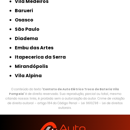
Vila Medeiros
Barueri
Osasco
São Paulo
Diadema
Embu das Artes
Itapecerica da Serra
Mirandópolis
Vila Alpina
O conteúdo do texto "
Contato de Auto Elétrico Troca de Bateria Vila
Pompeia
" é de direito reservado. Sua reprodução, parcial ou total, mesmo
citando nossos links, é proibida sem a autorização do autor. Crime de violação
de direito autoral – artigo 184 do Código Penal –
Lei 9610/98 - Lei de direitos
autorais
.