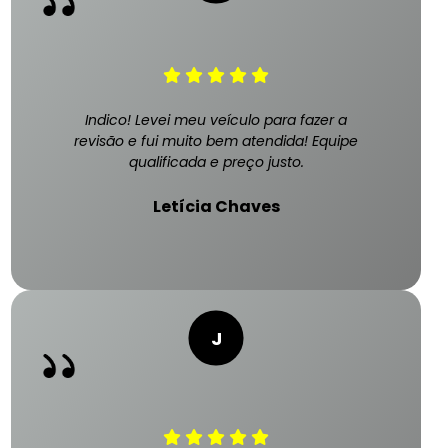
Indico! Levei meu veículo para fazer a
revisão e fui muito bem atendida! Equipe
qualificada e preço justo.
Letícia Chaves