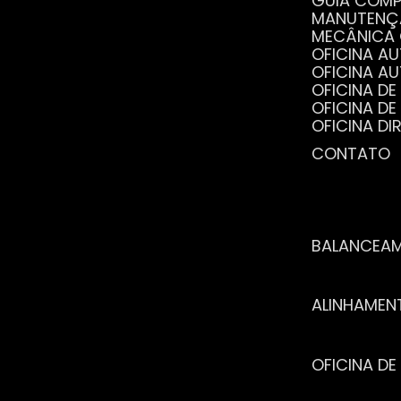
GUIA COM
MANUTENÇ
MECÂNICA
OFICINA 
OFICINA 
OFICINA 
OFICINA 
OFICINA 
OFICINA 
CONTATO
POR QUE 
SERVIÇO 
VANTAGEN
BALANCEA
ALINHAME
OFICINA 