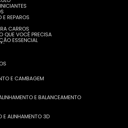
CULO
INICIANTES
OS
O E REPAROS
PARA CARROS
TO QUE VOCÊ PRECISA
NÇÃO ESSENCIAL
CÊ PRECISA SABER
PENHO DO SEU CARRO
ECISA SABER
 SEU CARRO
TOS
ENTO E CAMBAGEM
E ALINHAMENTO E BALANCEAMENTO
O E ALINHAMENTO 3D