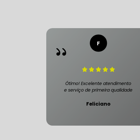
FREIO DO 
OFICINA 
MECÂNICO
Ótimo! Excelente atendimento
e serviço de primeira qualidade
MECÂNICO
Feliciano
MECÂNICO
OFICINA 
MECÂNICO