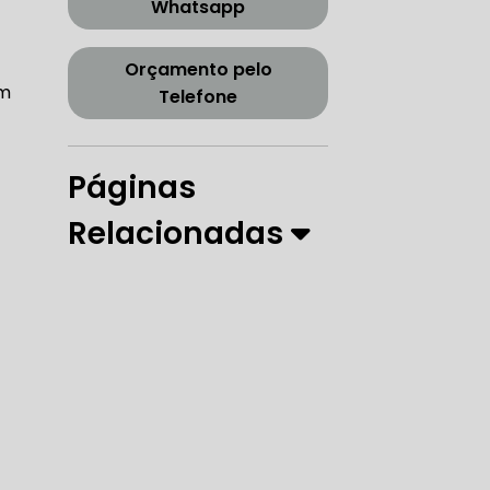
Whatsapp
CORREIA DENTADA TENSOR
Orçamento pelo
am
Telefone
ORREIA DENTADA ZONA SUL
Páginas
Relacionadas
PARO
 DIREÇÃO HIDRÁULICA
RÁULICA