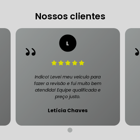
Nossos clientes
CARRO SÃO PAULO
FREIO DO CARRO ZONA SUL
MANUTENÇÃO DE BLINDADOS
MECÂNICA COMPLETA PARA BLINDADOS
 PARA CONSERTO DE CARRO BLINDADO
Indico! Levei meu veículo para
fazer a revisão e fui muito bem
atendida! Equipe qualificada e
 PARA CARROS BLINDADOS DE LUXO
OFICINA QUE 
preço justo.
 PARA SUSPENSÃO DE CARRO BLINDADO
Letícia Chaves
MECÂNICA DE AUTOMÓVEIS BLINDADOS
 PARA REVISÃO PREVENTIVA DE BLINDADOS