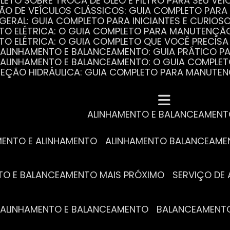
PLETO SOBRE TROCA DE ÓLEO E FILTRO PARA SEU VEÍ
ÃO DE VEÍCULOS CLÁSSICOS: GUIA COMPLETO PARA 
 GERAL: GUIA COMPLETO PARA INICIANTES E CURIOS
AUTO ELÉTRICA: O GUIA COMPLETO PARA MANUTENÇÃ
AUTO ELÉTRICA: O GUIA COMPLETO QUE VOCÊ PRECISA
DE ALINHAMENTO E BALANCEAMENTO: GUIA PRÁTICO 
DE ALINHAMENTO E BALANCEAMENTO: O GUIA COMPLE
DIREÇÃO HIDRÁULICA: GUIA COMPLETO PARA MANUTE
MECÂNICA COMPLETA PARA BLINDADOS: TUDO QUE VO
A REVISÃO AUTOMOTIVA É ESSENCIAL PARA O DESEM
DE ALINHAMENTO E BALANCEAMENTO: O QUE VOCÊ PR
S ESSENCIAIS DA TROCA DE ÓLEO PARA A SAÚDE DO
ALINHAMENTO E BALANCEAMEN
MENTO E ALINHAMENTO
ALINHAMENTO BALANCEAM
NTO E BALANCEAMENTO MAIS PRÓXIMO
SERVIÇO D
DE ALINHAMENTO E BALANCEAMENTO
BALANCEAMENT