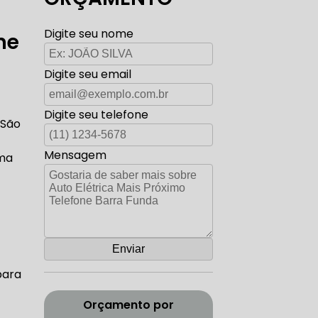
TO ELÉTRICA CARROS ANTIGOS
Digite seu nome
ne
Digite seu email
AUTO ELÉTRICA ZONA SUL
Digite seu telefone
 São
Mensagem
rma
CORREIA DENTADA RANGE ROVER
ADA DISCOVERY
para
Orçamento por