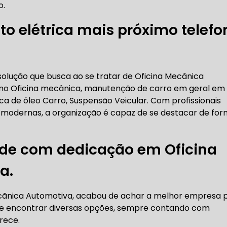
o.
RICA ABERTA HOJE
AUTO ELÉTRICA SOCORRO
AU
o elétrica mais próximo telefo
RICA PRÓXIMO DE MIM
AUTO ELÉTRICA SÃO PAULO
solução que busca ao se tratar de Oficina Mecãnica
mo Oficina mecânica, manutenção de carro em geral em
CORREIAS DENTADAS
oca de óleo Carro, Suspensão Veicular. Com profissionais
 modernas, a organização é capaz de se destacar de fo
RREIA DENTADA
CORREIA DENTADA LAND ROVER
ade com dedicação em Oficina
a.
 CORREIA DENTADA DA LAND ROVER
CORREIA DENT
ecãnica Automotiva, acabou de achar a melhor empresa 
ode encontrar diversas opções, sempre contando com
rece.