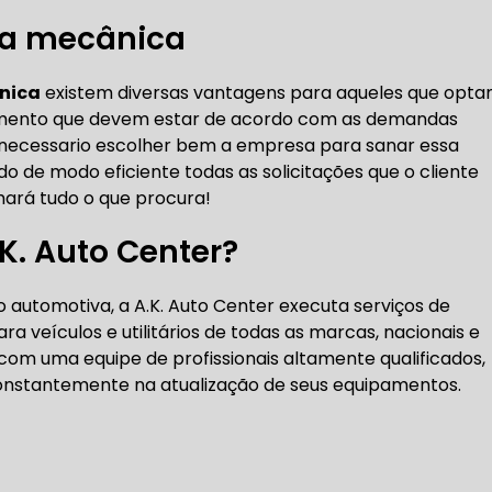
DENTADA BMW
CORREIA DENTADA MANUTENÇÃO
na mecânica
nica
existem diversas vantagens para aqueles que opt
hamento que devem estar de acordo com as demandas
DENTADA CARRO
CORREIA DENTADA SÃO PAULO
C
 é necessario escolher bem a empresa para sanar essa
 de modo eficiente todas as solicitações que o cliente
chará tudo o que procura!
DIREÇÕES HIDRÁULICAS
.K. Auto Center?
HIDRÁULICA E ELÉTRICA MANUTENÇÃO CONSERTO RE
automotiva, a A.K. Auto Center executa serviços de
IDRÁULICA E ELÉTRICA OFICINA MECÂNICA
a veículos e utilitários de todas as marcas, nacionais e
com uma equipe de profissionais altamente qualificados,
IDRÁULICA E ELÉTRICA CONSERTO
MANUTENÇÃO DE
 constantemente na atualização de seus equipamentos.
ÃO DIREÇÃO HIDRÁULICA
CONSERTO DIREÇÃO HID