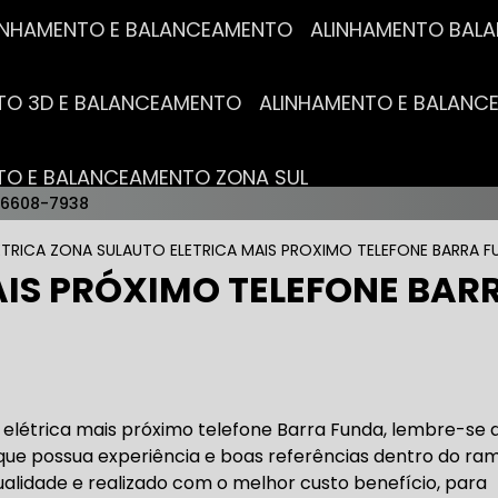
ALINHAMENTO E BALANCEAMENTO
ALINHAMENTO BA
NTO 3D E BALANCEAMENTO
ALINHAMENTO E BALAN
NTO E BALANCEAMENTO ZONA SUL
96608-7938
AUTO ELÉTRICAS
ETRICA ZONA SUL
AUTO ELETRICA MAIS PROXIMO TELEFONE BARRA F
AIS PRÓXIMO TELEFONE BAR
RICA MAIS PRÓXIMO
AUTO ELÉTRICA AUTOMOTIVA
RICO TROCA DE BATERIA
OFICINA AUTO ELÉTRICA
 elétrica mais próximo telefone Barra Funda, lembre-se 
 que possua experiência e boas referências dentro do ram
alidade e realizado com o melhor custo benefício, para