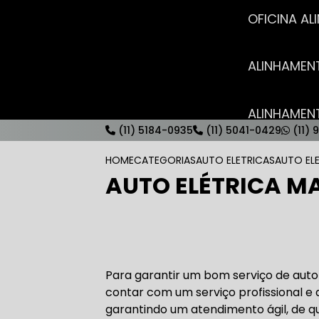
OFICINA 
ALINHAME
ALINHAME
(11) 5184-0935
(11) 5041-0429
(11) 
HOME
CATEGORIAS
AUTO ELETRICAS
AUTO EL
AUTO ELÉTRICA M
AUTO ELÉT
AUTO ELÉT
Para garantir um bom serviço de auto
contar com um serviço profissional e
garantindo um atendimento ágil, de qu