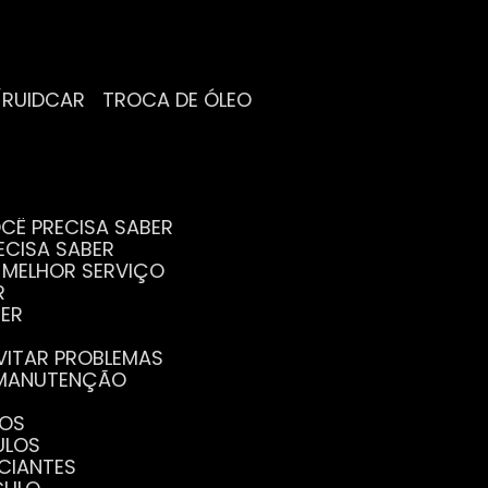
/RUIDCAR
TROCA DE ÓLEO
CÊ PRECISA SABER
ECISA SABER
O MELHOR SERVIÇO
R
BER
EVITAR PROBLEMAS
A MANUTENÇÃO
GOS
ULOS
ICIANTES