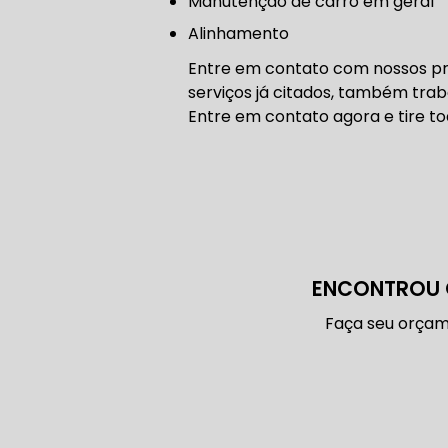
manutenção de carro em geral
CONSERTO
Alinhamento
Entre em contato com nossos pro
DIREÇÃO 
serviços já citados, também trab
Entre em contato agora e tire to
DIREÇÃO H
FREIO DE 
ENCONTROU 
Faça seu orçam
FREIO AB
SENSOR DE