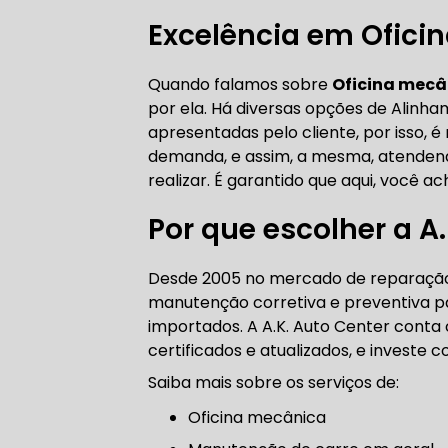
CORREIA 
Excelência em Ofici
Quando falamos sobre
Oficina mecâ
por ela. Há diversas opções de Alin
CORREIA 
apresentadas pelo cliente, por isso,
demanda, e assim, a mesma, atendendo
realizar. É garantido que aqui, você a
Por que escolher a A
DIREÇÃO 
Desde 2005 no mercado de reparação 
DIREÇÃO H
manutenção corretiva e preventiva par
importados. A A.K. Auto Center conta 
DIREÇÃO H
certificados e atualizados, e investe
Saiba mais sobre os serviços de:
MANUTENÇ
Oficina mecânica