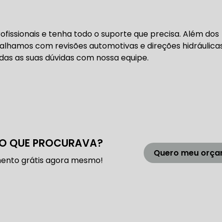
 DE DIREÇÃO HIDRÁULICA
OFICINA DIREÇÃO HIDRÁU
fissionais e tenha todo o suporte que precisa. Além dos
HIDRÁULICA MANUTENÇÃO
DIREÇÃO HIDRÁULICA SÃ
alhamos com revisões automotivas e direções hidráulicas
das as suas dúvidas com nossa equipe.
IDRÁULICA ZONA SUL
FREIOS AUTOMOTIVOS
CARRO
ESPECIALISTA EM FREIO AUTOMOTIVO
FREI
O QUE PROCURAVA?
Quero meu orç
ento grátis agora mesmo!
S MANUTENÇÃO
SISTEMA DE FREIOS AUTOMOTIVOS
 FREIO ABS
MANUTENÇÃO DE FREIOS AUTOMOTIVO