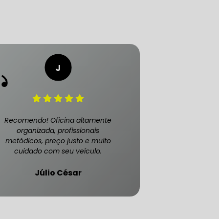
Recomendo! Oficina altamente
organizada, profissionais
metódicos, preço justo e muito
ATENDE CARRO BLINDADO
cuidado com seu veículo.
Júlio César