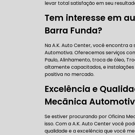
levar total satisfação em seu resultad
AUTO ELÉT
Tem interesse em aut
Barra Funda?
AUTO ELÉT
Na A.K. Auto Center, você encontra a 
Automotiva. Oferecemos serviços co
Paulo, Alinhamento, troca de óleo, Tr
altamente capacitados, e instalações
positiva no mercado.
TROCA CO
Excelência e Qualid
Mecãnica Automotiv
TROCA DA
Se estiver procurando por Oficina M
isso. Com a A.K. Auto Center você p
qualidade e a excelência que você me