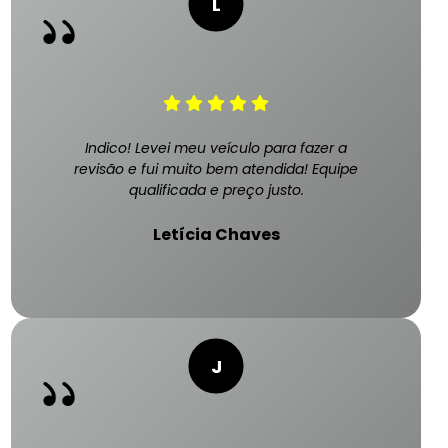
Indico! Levei meu veículo para fazer a
revisão e fui muito bem atendida! Equipe
qualificada e preço justo.
Letícia Chaves