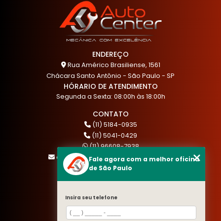
ENDEREÇO
Rua Américo Brasiliense, 1561
Chácara Santo Antônio - São Paulo - SP
HÓRARIO DE ATENDIMENTO
Segunda a Sexta: 08:00h às 18:00h
CONTATO
(11) 5184-0935
(11) 5041-0429
(11) 96608-7938
atendimento@akautocenter.com.br
Fale agora com a melhor oficina
de São Paulo
MENU
Insira seu telefone
HOME
QUEM SOMOS