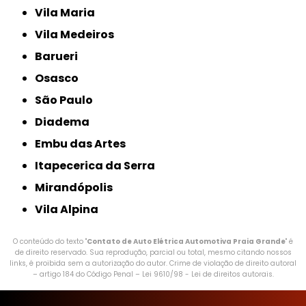
Vila Maria
Vila Medeiros
Barueri
Osasco
São Paulo
Diadema
Embu das Artes
Itapecerica da Serra
Mirandópolis
Vila Alpina
O conteúdo do texto "
Contato de Auto Elétrica Automotiva Praia Grande
" é
de direito reservado. Sua reprodução, parcial ou total, mesmo citando nossos
links, é proibida sem a autorização do autor. Crime de violação de direito autoral
– artigo 184 do Código Penal –
Lei 9610/98 - Lei de direitos autorais
.