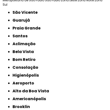
Metropolitana de São Paulo
São Paulo
Zona Leste
Zona Norte
Zona
Sul
São Vicente
Guarujá
Praia Grande
Santos
Aclimação
Bela Vista
Bom Retiro
Consolação
Higienópolis
Aeroporto
Alto da Boa Vista
Americanópolis
Brooklin