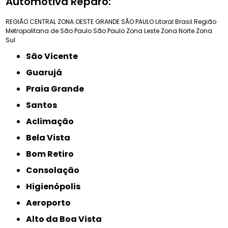
Automotiva Reparo:
REGIÃO CENTRAL
ZONA OESTE
GRANDE SÃO PAULO
Litoral Brasil
Região
Metropolitana de São Paulo
São Paulo
Zona Leste
Zona Norte
Zona
Sul
São Vicente
Guarujá
Praia Grande
Santos
Aclimação
Bela Vista
Bom Retiro
Consolação
Higienópolis
Aeroporto
Alto da Boa Vista