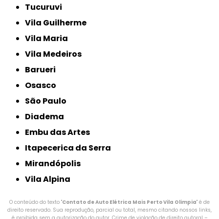
Tucuruvi
Vila Guilherme
Vila Maria
Vila Medeiros
Barueri
Osasco
São Paulo
Diadema
Embu das Artes
Itapecerica da Serra
Mirandópolis
Vila Alpina
O conteúdo do texto "
Contato de Auto Elétrica Mais Perto Vila Olimpia
" é de
direito reservado. Sua reprodução, parcial ou total, mesmo citando nossos links,
é proibida sem a autorização do autor. Crime de violação de direito autoral –