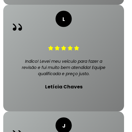
Indico! Levei meu veículo para fazer a
revisão e fui muito bem atendida! Equipe
qualificada e preço justo.
Letícia Chaves