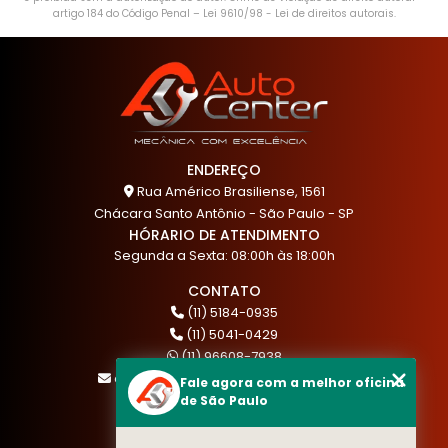
artigo 184 do Código Penal –
Lei 9610/98 - Lei de direitos autorais
.
ENDEREÇO
Rua Américo Brasiliense, 1561
Chácara Santo Antônio - São Paulo - SP
HÓRARIO DE ATENDIMENTO
Segunda a Sexta: 08:00h às 18:00h
CONTATO
(11) 5184-0935
(11) 5041-0429
(11) 96608-7938
atendimento@akautocenter.com.br
Fale agora com a melhor oficina
de São Paulo