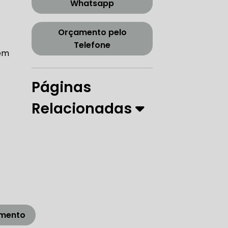
Whatsapp
CORREIA DENTADA TENSOR
Orçamento pelo
Telefone
lém
ORREIA DENTADA ZONA SUL
Páginas
Relacionadas
PARO
 DIREÇÃO HIDRÁULICA
RÁULICA
amento