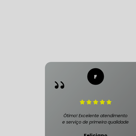
CONSERTO
DIREÇÃO 
DIREÇÃO H
FREIO DE 
FREIO AB
Ótimo! Excelente atendimento
e serviço de primeira qualidade
SENSOR DE
Feliciano