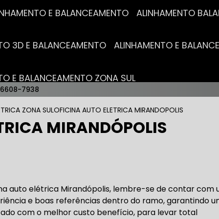
ALINHAMENTO E BALANCEAMENTO
ALINHAMENTO BA
NTO 3D E BALANCEAMENTO
ALINHAMENTO E BALAN
NTO E BALANCEAMENTO ZONA SUL
96608-7938
AUTO ELÉTRICAS
ETRICA ZONA SUL
OFICINA AUTO ELETRICA MIRANDOPOLIS
ÉTRICA MIRANDÓPOLIS
RICA MAIS PRÓXIMO
AUTO ELÉTRICA AUTOMOTIVA
RICO TROCA DE BATERIA
OFICINA AUTO ELÉTRICA
ina auto elétrica Mirandópolis, lembre-se de contar com
eriência e boas referências dentro do ramo, garantindo 
izado com o melhor custo benefício, para levar total