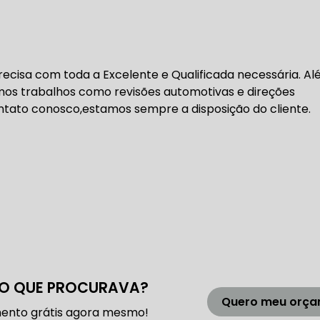
DENTADA BMW
CORREIA DENTADA MANUTENÇÃO
 precisa com toda a Excelente e Qualificada necessária. A
DENTADA CARRO
CORREIA DENTADA SÃO PAULO
C
mos trabalhos como revisões automotivas e direções
contato conosco,estamos sempre a disposição do cliente.
DIREÇÕES HIDRÁULICAS
HIDRÁULICA E ELÉTRICA MANUTENÇÃO CONSERTO RE
IDRÁULICA E ELÉTRICA OFICINA MECÂNICA
IDRÁULICA E ELÉTRICA CONSERTO
MANUTENÇÃO DE
O QUE PROCURAVA?
ÃO DIREÇÃO HIDRÁULICA
CONSERTO DIREÇÃO HID
Quero meu orç
ento grátis agora mesmo!