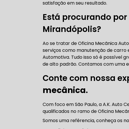
satisfação em seu resultado.
AUTO ELÉT
Está procurando por 
Mirandópolis?
AUTO ELÉT
Ao se tratar de Oficina Mecãnica Aut
serviços como manutenção de carro em
Automotiva. Tudo isso só é possível gr
de alto padrão. Contamos com uma eq
Conte com nossa ex
TROCA CO
mecânica
.
Com foco em São Paulo, a A.K. Auto C
TROCA DA
qualificados no ramo de Oficina Mecã
Somos uma refêrencia, conheça os nos