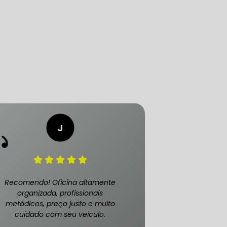
LICA
O PAULO
O DE AUTOMÓVEL
PASTILHA DE FREIO
Recomendo! Oficina altamente
organizada, profissionais
metódicos, preço justo e muito
cuidado com seu veículo.
S
FREIO DE VEÍCULO