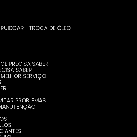
/RUIDCAR
TROCA DE ÓLEO
CÊ PRECISA SABER
ECISA SABER
O MELHOR SERVIÇO
R
BER
EVITAR PROBLEMAS
A MANUTENÇÃO
GOS
ULOS
ICIANTES