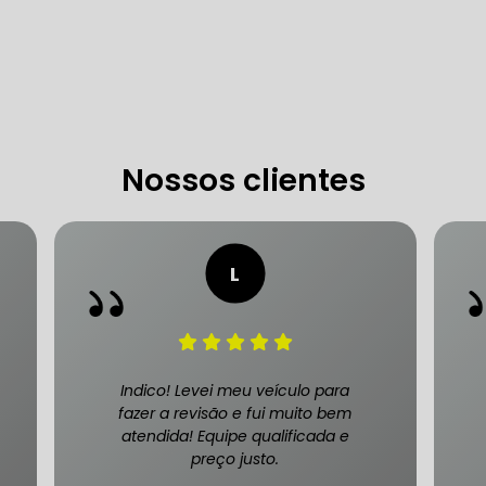
 DE DIREÇÃO HIDRÁULICA
OFICINA DIREÇÃO HIDRÁU
HIDRÁULICA MANUTENÇÃO
DIREÇÃO HIDRÁULICA SÃ
IDRÁULICA ZONA SUL
Nossos clientes
FREIOS AUTOMOTIVOS
CARRO
ESPECIALISTA EM FREIO AUTOMOTIVO
FREI
S MANUTENÇÃO
SISTEMA DE FREIOS AUTOMOTIVOS
Indico! Levei meu veículo para
fazer a revisão e fui muito bem
atendida! Equipe qualificada e
preço justo.
 FREIO ABS
MANUTENÇÃO DE FREIOS AUTOMOTIVO