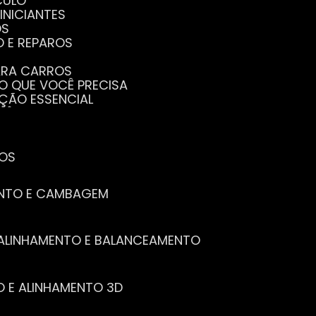
CULO
INICIANTES
OS
O E REPAROS
PARA CARROS
TO QUE VOCÊ PRECISA
NÇÃO ESSENCIAL
CÊ PRECISA SABER
PENHO DO SEU CARRO
ECISA SABER
 SEU CARRO
TOS
ENTO E CAMBAGEM
E ALINHAMENTO E BALANCEAMENTO
O E ALINHAMENTO 3D