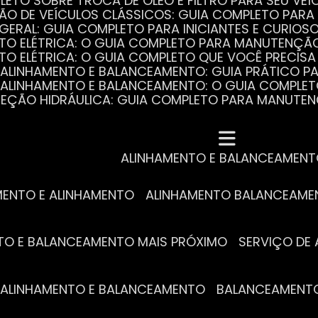
PLETO SOBRE TROCA DE ÓLEO E FILTRO PARA SEU VEÍ
ÃO DE VEÍCULOS CLÁSSICOS: GUIA COMPLETO PARA 
 GERAL: GUIA COMPLETO PARA INICIANTES E CURIOS
AUTO ELÉTRICA: O GUIA COMPLETO PARA MANUTENÇÃ
AUTO ELÉTRICA: O GUIA COMPLETO QUE VOCÊ PRECISA
DE ALINHAMENTO E BALANCEAMENTO: GUIA PRÁTICO 
DE ALINHAMENTO E BALANCEAMENTO: O GUIA COMPLE
DIREÇÃO HIDRÁULICA: GUIA COMPLETO PARA MANUTE
MECÂNICA COMPLETA PARA BLINDADOS: TUDO QUE VO
A REVISÃO AUTOMOTIVA É ESSENCIAL PARA O DESEM
DE ALINHAMENTO E BALANCEAMENTO: O QUE VOCÊ PR
S ESSENCIAIS DA TROCA DE ÓLEO PARA A SAÚDE DO
ALINHAMENTO E BALANCEAMEN
MENTO E ALINHAMENTO
ALINHAMENTO BALANCEAM
NTO E BALANCEAMENTO MAIS PRÓXIMO
SERVIÇO D
DE ALINHAMENTO E BALANCEAMENTO
BALANCEAMENT