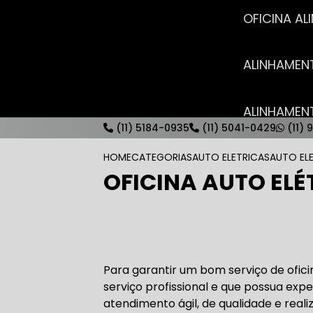
OFICINA 
ALINHAME
ALINHAME
(11) 5184-0935
(11) 5041-0429
(11) 
HOME
CATEGORIAS
AUTO ELETRICAS
AUTO EL
OFICINA AUTO EL
AUTO ELÉT
AUTO ELÉT
Para garantir um bom serviço de ofic
serviço profissional e que possua exp
atendimento ágil, de qualidade e real