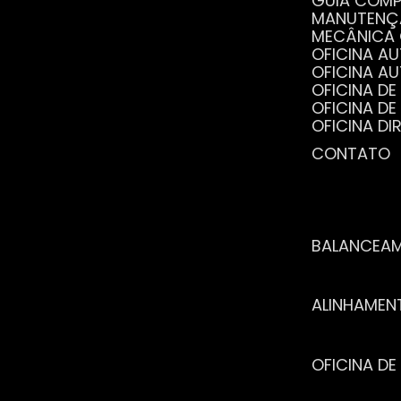
GUIA COM
MANUTENÇ
MECÂNICA
OFICINA 
OFICINA 
OFICINA 
OFICINA 
OFICINA 
OFICINA 
CONTATO
POR QUE 
SERVIÇO 
VANTAGEN
BALANCEA
ALINHAME
OFICINA 