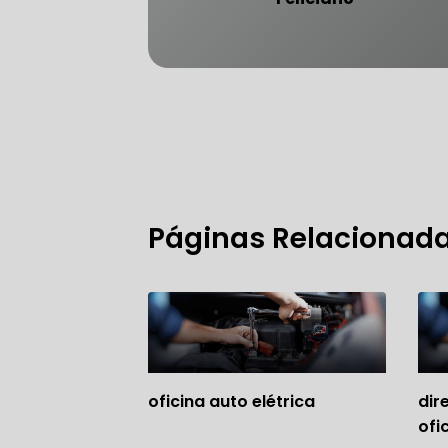
FREIO DO 
OFICINA 
Páginas Relacionad
MECÂNICO
MECÂNICO
MECÂNICO
OFICINA 
oficina auto elétrica
dir
MECÂNICO
ofi