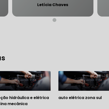
Letícia Chaves
CARRO SÃO PAULO
FREIO DO CARRO ZONA SUL
MANUTENÇÃO DE BLINDADOS
MECÂNICA COMPLETA PARA BLINDADOS
as
 PARA CONSERTO DE CARRO BLINDADO
 PARA CARROS BLINDADOS DE LUXO
OFICINA QUE 
 PARA SUSPENSÃO DE CARRO BLINDADO
MECÂNICA DE AUTOMÓVEIS BLINDADOS
eção hidráulica e elétrica
auto elétrica zona sul
 PARA REVISÃO PREVENTIVA DE BLINDADOS
cina mecânica