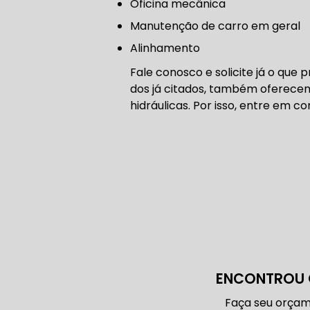
Oficina mecânica
CORREIA 
manutenção de carro em geral
Alinhamento
Fale conosco e solicite já o que
CORREIA 
dos já citados, também oferece
hidráulicas. Por isso, entre em 
DIREÇÃO 
DIREÇÃO H
DIREÇÃO H
ENCONTROU 
MANUTENÇ
Faça seu orçam