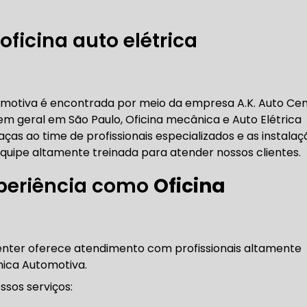
RICA ABERTA HOJE
AUTO ELÉTRICA SOCORRO
AU
oficina auto elétrica
RICA PRÓXIMO DE MIM
AUTO ELÉTRICA SÃO PAULO
omotiva é encontrada por meio da empresa A.K. Auto Ce
 geral em São Paulo, Oficina mecânica e Auto Elétrica
CORREIAS DENTADAS
aças ao time de profissionais especializados e as instalaç
uipe altamente treinada para atender nossos clientes.
periência como
Oficina
RREIA DENTADA
CORREIA DENTADA LAND ROVER
enter oferece atendimento com profissionais altamente
 CORREIA DENTADA DA LAND ROVER
CORREIA DENT
nica Automotiva.
sos serviços: