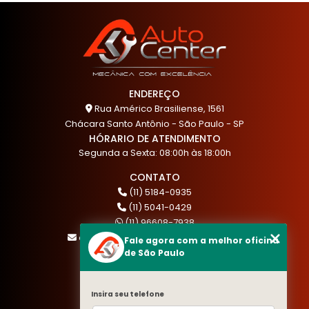
ENDEREÇO
Rua Américo Brasiliense, 1561
Chácara Santo Antônio - São Paulo - SP
HÓRARIO DE ATENDIMENTO
Segunda a Sexta: 08:00h às 18:00h
CONTATO
(11) 5184-0935
(11) 5041-0429
(11) 96608-7938
atendimento@akautocenter.com.br
Fale agora com a melhor oficina
de São Paulo
MENU
Insira seu telefone
HOME