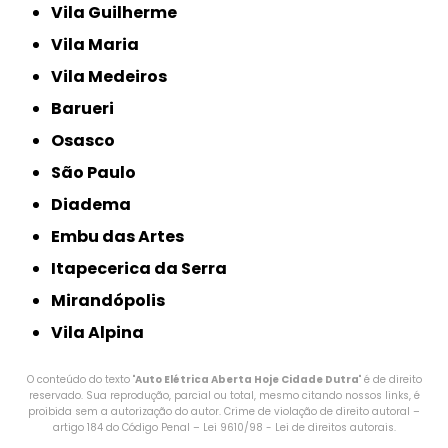
Vila Guilherme
Vila Maria
Vila Medeiros
Barueri
Osasco
São Paulo
Diadema
Embu das Artes
Itapecerica da Serra
Mirandópolis
Vila Alpina
O conteúdo do texto "
Auto Elétrica Aberta Hoje Cidade Dutra
" é de direito
reservado. Sua reprodução, parcial ou total, mesmo citando nossos links, é
proibida sem a autorização do autor. Crime de violação de direito autoral –
artigo 184 do Código Penal –
Lei 9610/98 - Lei de direitos autorais
.