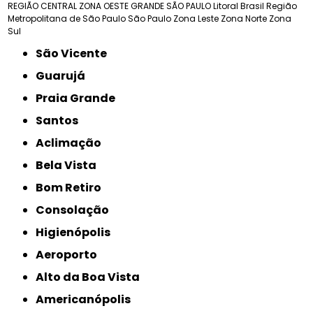
REGIÃO CENTRAL
ZONA OESTE
GRANDE SÃO PAULO
Litoral Brasil
Região
Metropolitana de São Paulo
São Paulo
Zona Leste
Zona Norte
Zona
Sul
São Vicente
Guarujá
Praia Grande
Santos
Aclimação
Bela Vista
Bom Retiro
Consolação
Higienópolis
Aeroporto
Alto da Boa Vista
Americanópolis