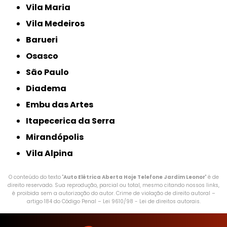
Vila Maria
Vila Medeiros
Barueri
Osasco
São Paulo
Diadema
Embu das Artes
Itapecerica da Serra
Mirandópolis
Vila Alpina
O conteúdo do texto "
Auto Elétrica Aberta Hoje Telefone Jardim Leonor
" é de
direito reservado. Sua reprodução, parcial ou total, mesmo citando nossos links,
é proibida sem a autorização do autor. Crime de violação de direito autoral –
artigo 184 do Código Penal –
Lei 9610/98 - Lei de direitos autorais
.