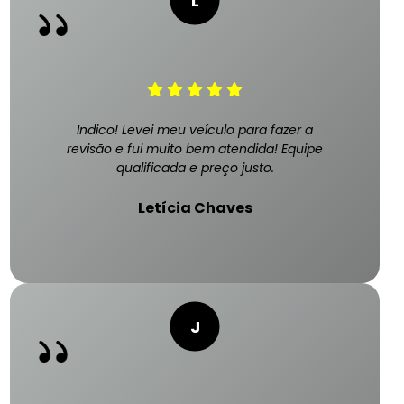
Indico! Levei meu veículo para fazer a
revisão e fui muito bem atendida! Equipe
qualificada e preço justo.
Letícia Chaves