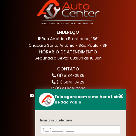
ENDEREÇO
Rua Américo Brasiliense, 1561
Chácara Santo Antônio - São Paulo - SP
HÓRARIO DE ATENDIMENTO
Segunda a Sexta: 08:00h às 18:00h
CONTATO
(11) 5184-0935
(11) 5041-0429
(11) 96608-7938
atendimento@akautocenter.com.br
Fale agora com a melhor oficina
de São Paulo
MENU
Insira seu telefone
HOME
QUEM SOMOS