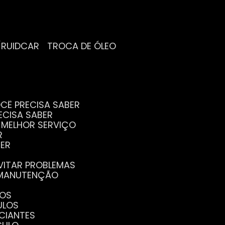
/RUIDCAR
TROCA DE ÓLEO
CÊ PRECISA SABER
ECISA SABER
O MELHOR SERVIÇO
R
BER
EVITAR PROBLEMAS
A MANUTENÇÃO
GOS
ULOS
ICIANTES