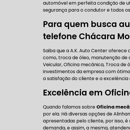
automóvel em perfeita condição de u
AUTO ELÉT
segurança para o condutor e todos os
Para quem busca aut
telefone Chácara Mo
AUTO ELÉT
Saiba que a A.K. Auto Center oferece
como, troca de óleo, manutenção de 
Veicular, Oficina mecânica, Troca de ó
investimentos da empresa com ótimos 
TROCA CO
a satisfação do cliente e a excelênci
Excelência em Ofici
TROCA DA
Quando falamos sobre
Oficina mecâ
por ela. Há diversas opções de Alin
apresentadas pelo cliente, por isso,
demanda, e assim, a mesma, atendendo