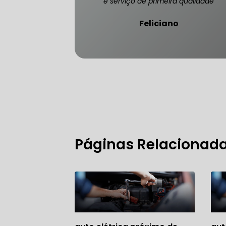
e serviço de primeira qualidade
Feliciano
FREIO DO 
OFICINA 
MECÂNICO
Páginas Relacionad
MECÂNICO
MECÂNICO
OFICINA 
MECÂNICO