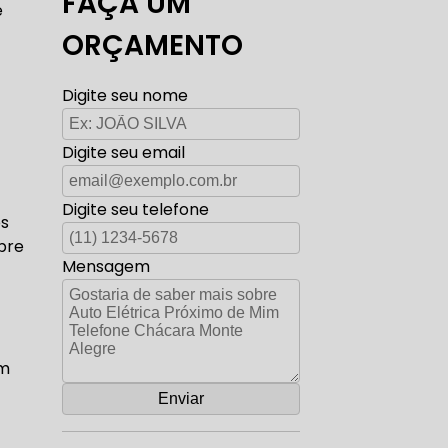
FAÇA UM
e
TO ELÉTRICA CARROS ANTIGOS
ORÇAMENTO
Digite seu nome
AUTO ELÉTRICA ZONA SUL
Digite seu email
Digite seu telefone
os
pre
CORREIA DENTADA RANGE ROVER
Mensagem
ADA DISCOVERY
am