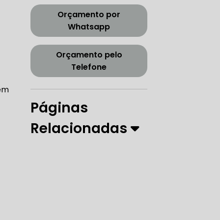
CORREIA DENTADA TENSOR
Orçamento por
Whatsapp
Orçamento pelo
ORREIA DENTADA ZONA SUL
Telefone
lém
Páginas
PARO
Relacionadas
 DIREÇÃO HIDRÁULICA
RÁULICA