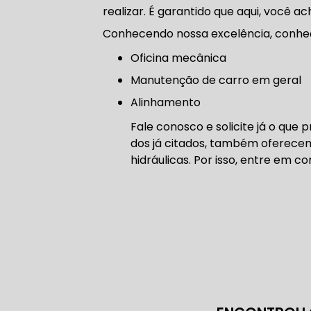
realizar. É garantido que aqui, você a
CORREIA 
Conhecendo nossa excelência, conhe
Oficina mecânica
manutenção de carro em geral
CORREIA 
Alinhamento
Fale conosco e solicite já o que
dos já citados, também oferece
hidráulicas. Por isso, entre em 
DIREÇÃO 
DIREÇÃO H
DIREÇÃO H
MANUTENÇ