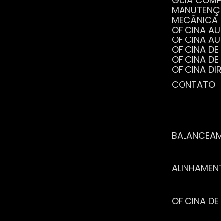
GUIA COM
MANUTENÇ
MECÂNICA
OFICINA 
OFICINA 
OFICINA 
OFICINA 
OFICINA 
OFICINA 
CONTATO
POR QUE 
SERVIÇO 
VANTAGEN
BALANCEA
ALINHAME
OFICINA 