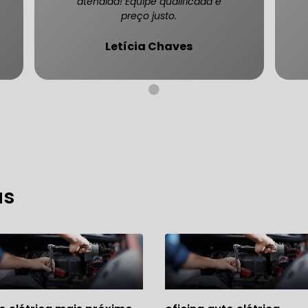
atendida! Equipe qualificada e
preço justo.
Letícia Chaves
CARRO SÃO PAULO
FREIO DO CARRO ZONA SUL
MANUTENÇÃO DE BLINDADOS
MECÂNICA COMPLETA PARA BLINDADOS
 PARA CONSERTO DE CARRO BLINDADO
as
 PARA CARROS BLINDADOS DE LUXO
OFICINA QUE 
 PARA SUSPENSÃO DE CARRO BLINDADO
MECÂNICA DE AUTOMÓVEIS BLINDADOS
 PARA REVISÃO PREVENTIVA DE BLINDADOS