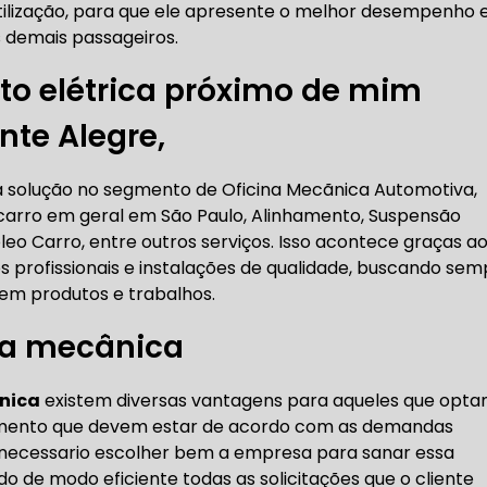
tilização, para que ele apresente o melhor desempenho 
RICA ABERTA HOJE
AUTO ELÉTRICA SOCORRO
AU
 demais passageiros.
o elétrica próximo de mim
nte Alegre,
RICA PRÓXIMO DE MIM
AUTO ELÉTRICA SÃO PAULO
 a solução no segmento de Oficina Mecãnica Automotiva,
CORREIAS DENTADAS
carro em geral em São Paulo, Alinhamento, Suspensão
leo Carro, entre outros serviços. Isso acontece graças a
profissionais e instalações de qualidade, buscando sem
RREIA DENTADA
CORREIA DENTADA LAND ROVER
a em produtos e trabalhos.
na mecânica
 CORREIA DENTADA DA LAND ROVER
CORREIA DENT
nica
existem diversas vantagens para aqueles que opt
hamento que devem estar de acordo com as demandas
 é necessario escolher bem a empresa para sanar essa
 de modo eficiente todas as solicitações que o cliente