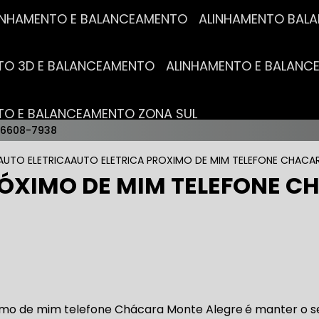
ALINHAMENTO E BALANCEAMENTO
ALINHAMENTO BA
NTO 3D E BALANCEAMENTO
ALINHAMENTO E BALAN
NTO E BALANCEAMENTO ZONA SUL
96608-7938
AUTO ELÉTRICAS
AUTO ELETRICA
AUTO ELETRICA PROXIMO DE MIM TELEFONE CHACA
RÓXIMO DE MIM TELEFONE 
RICA MAIS PRÓXIMO
AUTO ELÉTRICA AUTOMOTIVA
RICO TROCA DE BATERIA
OFICINA AUTO ELÉTRICA
ximo de mim telefone Chácara Monte Alegre
é manter o s