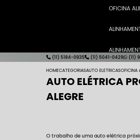
OFICINA 
ALINHAME
ALINHAME
(11) 5184-0935
(11) 5041-0429
(11) 
HOME
CATEGORIAS
AUTO ELETRICAS
OFICINA 
AUTO ELÉTRICA P
AUTO ELÉT
ALEGRE
AUTO ELÉT
O trabalho de uma auto elétrica pró