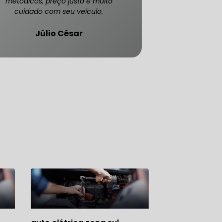
metódicos, preço justo e muito
cuidado com seu veículo.
Júlio César
ATENDE CARRO BLINDADO