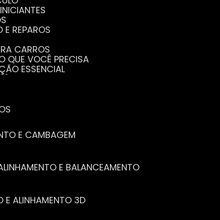
CULO
INICIANTES
OS
O E REPAROS
PARA CARROS
TO QUE VOCÊ PRECISA
NÇÃO ESSENCIAL
CÊ PRECISA SABER
PENHO DO SEU CARRO
ECISA SABER
 SEU CARRO
TOS
ENTO E CAMBAGEM
E ALINHAMENTO E BALANCEAMENTO
O E ALINHAMENTO 3D