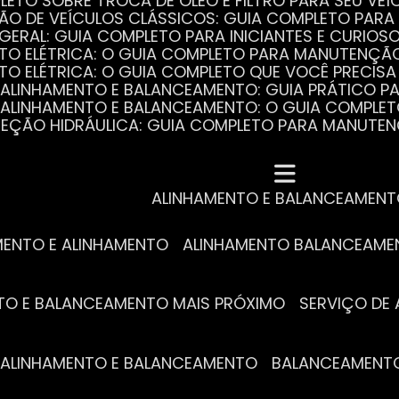
PLETO SOBRE TROCA DE ÓLEO E FILTRO PARA SEU VEÍ
ÃO DE VEÍCULOS CLÁSSICOS: GUIA COMPLETO PARA 
 GERAL: GUIA COMPLETO PARA INICIANTES E CURIOS
AUTO ELÉTRICA: O GUIA COMPLETO PARA MANUTENÇÃ
AUTO ELÉTRICA: O GUIA COMPLETO QUE VOCÊ PRECISA
DE ALINHAMENTO E BALANCEAMENTO: GUIA PRÁTICO 
DE ALINHAMENTO E BALANCEAMENTO: O GUIA COMPLE
DIREÇÃO HIDRÁULICA: GUIA COMPLETO PARA MANUTE
MECÂNICA COMPLETA PARA BLINDADOS: TUDO QUE VO
A REVISÃO AUTOMOTIVA É ESSENCIAL PARA O DESEM
DE ALINHAMENTO E BALANCEAMENTO: O QUE VOCÊ PR
S ESSENCIAIS DA TROCA DE ÓLEO PARA A SAÚDE DO
ALINHAMENTO E BALANCEAMEN
MENTO E ALINHAMENTO
ALINHAMENTO BALANCEAM
NTO E BALANCEAMENTO MAIS PRÓXIMO
SERVIÇO D
DE ALINHAMENTO E BALANCEAMENTO
BALANCEAMENT