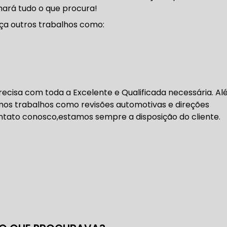
chará tudo o que procura!
DENTADA BMW
CORREIA DENTADA MANUTENÇÃO
ça outros trabalhos como:
DENTADA CARRO
CORREIA DENTADA SÃO PAULO
C
 precisa com toda a Excelente e Qualificada necessária. A
DIREÇÕES HIDRÁULICAS
mos trabalhos como revisões automotivas e direções
contato conosco,estamos sempre a disposição do cliente.
HIDRÁULICA E ELÉTRICA MANUTENÇÃO CONSERTO RE
IDRÁULICA E ELÉTRICA OFICINA MECÂNICA
IDRÁULICA E ELÉTRICA CONSERTO
MANUTENÇÃO DE
ÃO DIREÇÃO HIDRÁULICA
CONSERTO DIREÇÃO HID