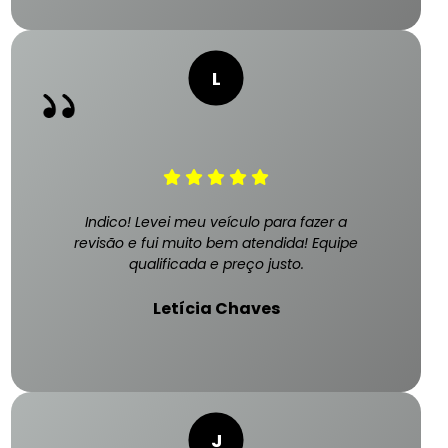
Indico! Levei meu veículo para fazer a
revisão e fui muito bem atendida! Equipe
qualificada e preço justo.
Letícia Chaves