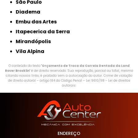
São Paulo
Diadema
Embu das Artes
Itapecerica da Serra
Mirandópolis
Vila Alpina
O conteúdo do texto "
Orçamento de Troca da Correia Dentada da Land
Rover Brooklin
" é de direito reservado. Sua reprodução, parcial ou total, mesmo
citando nossos links, é proibida sem a autorização do autor. Crime de violação
de direito autoral – artigo 184 do Código Penal –
Lei 9610/98 - Lei de direitos
autorais
.
ENDEREÇO