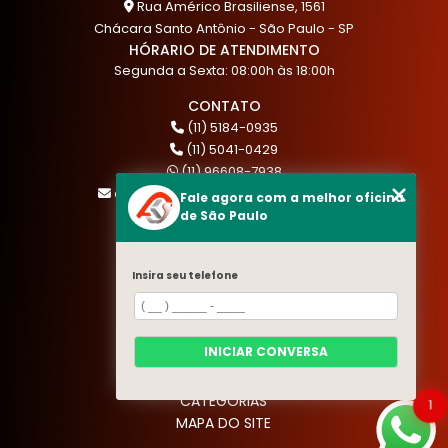
Rua Américo Brasiliense, 1561
Chácara Santo Antônio - São Paulo - SP
HÓRARIO DE ATENDIMENTO
Segunda a Sexta: 08:00h às 18:00h
CONTATO
(11) 5184-0935
(11) 5041-0429
(11) 96608-7938
atendimento@akautocenter.com.br
Fale agora com a melhor oficina
de São Paulo
MENU
Insira seu telefone
HOME
QUEM SOMOS
SERVIÇOS
INICIAR CONVERSA
BLOG
CONTATO
CATEGORIAS
1
MAPA DO SITE