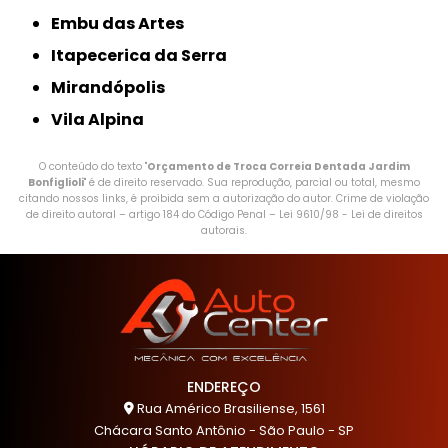
Embu das Artes
Itapecerica da Serra
Mirandópolis
Vila Alpina
O conteúdo do texto "
Orçamento de Troca Correia Dentada Jardim
Bonfiglioli
" é de direito reservado. Sua reprodução, parcial ou total, mesmo
citando nossos links, é proibida sem a autorização do autor. Crime de violação
de direito autoral – artigo 184 do Código Penal –
Lei 9610/98 - Lei de direitos
autorais
.
ENDEREÇO
Rua Américo Brasiliense, 1561
Chácara Santo Antônio - São Paulo - SP