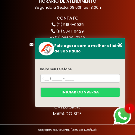
HÓRARIO DE ATENDIMENTO
Segunda a Sexta: 08:00h às 18:00h
CONTATO
(11) 5184-0935
(11) 5041-0429
(11) 96608-7938
atendimento@akautocenter.com.br
Fale agora com a melhor oficina
de São Paulo
MENU
Insira seu telefone
HOME
QUEM SOMOS
SERVIÇOS
INICIAR CONVERSA
BLOG
CONTATO
CATEGORIAS
1
MAPA DO SITE
Copyright © Akauto Center. (Lei 9610 de 19/02/1998)