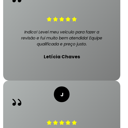
Indico! Levei meu veículo para fazer a
revisão e fui muito bem atendida! Equipe
qualificada e preço justo.
Letícia Chaves