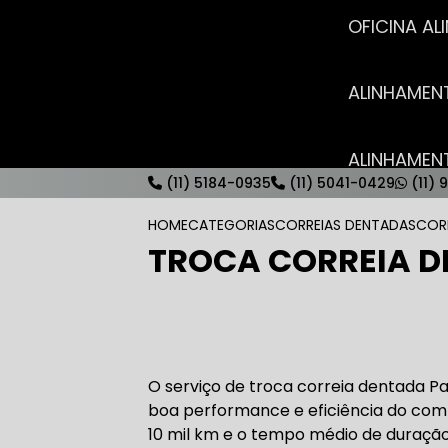
OFICINA 
ALINHAME
ALINHAME
(11) 5184-0935
(11) 5041-0429
(11) 
HOME
CATEGORIAS
CORREIAS DENTADAS
COR
TROCA CORREIA 
AUTO ELÉT
AUTO ELÉT
O serviço de troca correia dentada 
boa performance e eficiência do co
10 mil km e o tempo médio de duração 