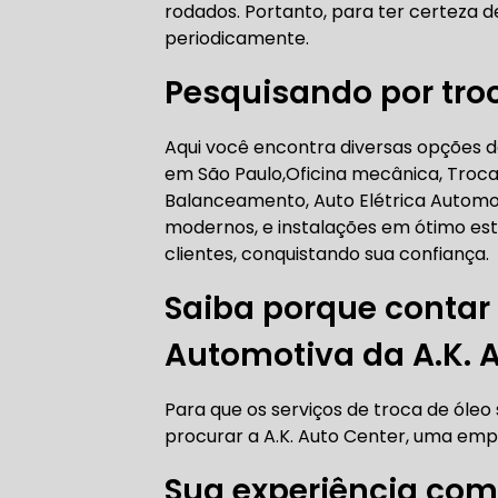
rodados. Portanto, para ter certeza de
AUTO ELÉT
periodicamente.
Pesquisando por tro
AUTO ELÉT
Aqui você encontra diversas opções 
em São Paulo,Oficina mecânica, Troca
Balanceamento, Auto Elétrica Automo
modernos, e instalações em ótimo est
clientes, conquistando sua confiança.
TROCA CO
Saiba porque contar
Automotiva da A.K. 
TROCA DA
Para que os serviços de troca de óle
procurar a A.K. Auto Center, uma emp
Sua experiência com