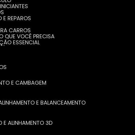
CULO
INICIANTES
OS
O E REPAROS
PARA CARROS
TO QUE VOCÊ PRECISA
NÇÃO ESSENCIAL
CÊ PRECISA SABER
PENHO DO SEU CARRO
ECISA SABER
 SEU CARRO
TOS
ENTO E CAMBAGEM
E ALINHAMENTO E BALANCEAMENTO
O E ALINHAMENTO 3D