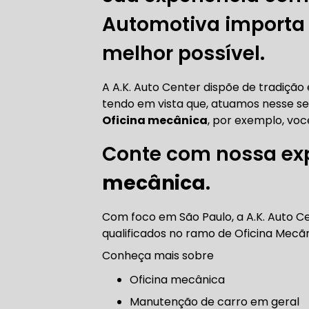
CORREIA 
Automotiva importa p
melhor possível.
CORREIA 
A A.K. Auto Center dispõe de tradiçã
tendo em vista que, atuamos nesse s
Oficina mecânica
, por exemplo, voc
Conte com nossa ex
DIREÇÃO 
mecânica
.
DIREÇÃO H
Com foco em São Paulo, a A.K. Auto C
qualificados no ramo de Oficina Mecã
DIREÇÃO H
Conheça mais sobre
MANUTENÇ
Oficina mecânica
manutenção de carro em geral