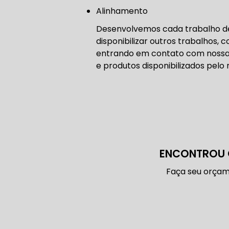
CONSERTO
Alinhamento
Desenvolvemos cada trabalho de 
DIREÇÃO 
disponibilizar outros trabalhos, 
entrando em contato com nossa 
DIREÇÃO H
e produtos disponibilizados pel
FREIO DE 
ENCONTROU 
Faça seu orçam
FREIO AB
SENSOR DE