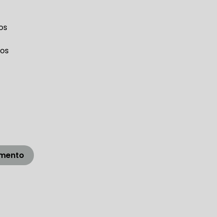
LICA
os
O PAULO
ços
O DE AUTOMÓVEL
amento
PASTILHA DE FREIO
S
FREIO DE VEÍCULO