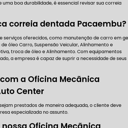
 uma boa durabilidade, é essencial revisar sua correia
RICA ABERTA HOJE
AUTO ELÉTRICA SOCORRO
AU
ca correia dentada Pacaembu?
RICA PRÓXIMO DE MIM
AUTO ELÉTRICA SÃO PAULO
de serviços oferecidos, como manutenção de carro em ge
 de óleo Carro, Suspensão Veicular, Alinhamento e
tiva, troca de óleo e Alinhamento. Com equipamentos
CORREIAS DENTADAS
ado, a empresa é capaz de suprir a necessidade de seus
RREIA DENTADA
CORREIA DENTADA LAND ROVER
 com a Oficina Mecãnica
Auto Center
 CORREIA DENTADA DA LAND ROVER
CORREIA DENT
o sejam prestados de maneira adequada, o cliente deve
resa especializada no assunto.
 nossa Oficina Mecãnica