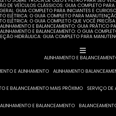
PLETO SOBRE TROCA DE ÓLEO E FILTRO PARA SEU VEÍ
ÃO DE VEÍCULOS CLÁSSICOS: GUIA COMPLETO PARA 
 GERAL: GUIA COMPLETO PARA INICIANTES E CURIOS
AUTO ELÉTRICA: O GUIA COMPLETO PARA MANUTENÇÃ
AUTO ELÉTRICA: O GUIA COMPLETO QUE VOCÊ PRECISA
DE ALINHAMENTO E BALANCEAMENTO: GUIA PRÁTICO 
DE ALINHAMENTO E BALANCEAMENTO: O GUIA COMPLE
DIREÇÃO HIDRÁULICA: GUIA COMPLETO PARA MANUTE
MECÂNICA COMPLETA PARA BLINDADOS: TUDO QUE VO
A REVISÃO AUTOMOTIVA É ESSENCIAL PARA O DESEM
DE ALINHAMENTO E BALANCEAMENTO: O QUE VOCÊ PR
S ESSENCIAIS DA TROCA DE ÓLEO PARA A SAÚDE DO
ALINHAMENTO E BALANCEAMEN
MENTO E ALINHAMENTO
ALINHAMENTO BALANCEAM
NTO E BALANCEAMENTO MAIS PRÓXIMO
SERVIÇO D
DE ALINHAMENTO E BALANCEAMENTO
BALANCEAMENT