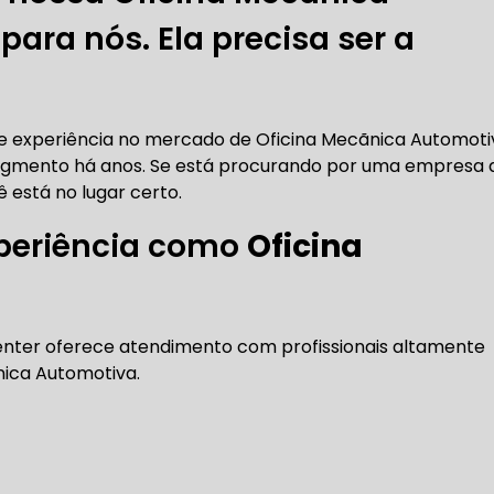
DENTADA BMW
CORREIA DENTADA MANUTENÇÃO
ara nós. Ela precisa ser a
DENTADA CARRO
CORREIA DENTADA SÃO PAULO
C
o e experiência no mercado de Oficina Mecãnica Automoti
egmento há anos. Se está procurando por uma empresa 
ê está no lugar certo.
DIREÇÕES HIDRÁULICAS
periência como
Oficina
HIDRÁULICA E ELÉTRICA MANUTENÇÃO CONSERTO RE
IDRÁULICA E ELÉTRICA OFICINA MECÂNICA
enter oferece atendimento com profissionais altamente
nica Automotiva.
IDRÁULICA E ELÉTRICA CONSERTO
MANUTENÇÃO DE
ÃO DIREÇÃO HIDRÁULICA
CONSERTO DIREÇÃO HID