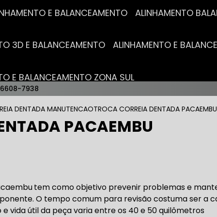
ALINHAMENTO E BALANCEAMENTO
ALINHAMENTO BA
NTO 3D E BALANCEAMENTO
ALINHAMENTO E BALAN
NTO E BALANCEAMENTO ZONA SUL
96608-7938
AUTO ELÉTRICAS
REIA DENTADA MANUTENCAO
TROCA CORREIA DENTADA PACAEMBU
DENTADA PACAEMBU
RICA MAIS PRÓXIMO
AUTO ELÉTRICA AUTOMOTIVA
RICO TROCA DE BATERIA
OFICINA AUTO ELÉTRICA
Pacaembu
tem como objetivo prevenir problemas e mant
mponente. O tempo comum para revisão costuma ser a c
e vida útil da peça varia entre os 40 e 50 quilômetros