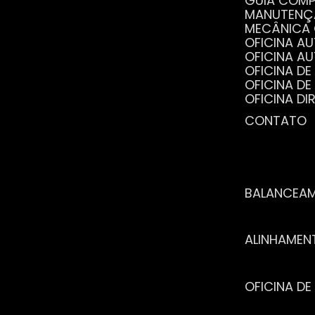
GUIA COM
MANUTENÇ
MECÂNICA
OFICINA 
OFICINA 
OFICINA 
OFICINA 
OFICINA 
OFICINA 
CONTATO
POR QUE 
SERVIÇO 
VANTAGEN
BALANCEA
ALINHAME
OFICINA 