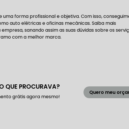
 DE DIREÇÃO HIDRÁULICA
OFICINA DIREÇÃO HIDRÁU
uma forma profissional e objetiva. Com isso, conseguim
HIDRÁULICA MANUTENÇÃO
DIREÇÃO HIDRÁULICA SÃ
como auto elétricas e oficinas mecânicas. Saiba mais
empresa, sanando assim as suas dúvidas sobre os servi
IDRÁULICA ZONA SUL
o ramo com a melhor marca.
FREIOS AUTOMOTIVOS
CARRO
ESPECIALISTA EM FREIO AUTOMOTIVO
FREI
O QUE PROCURAVA?
Quero meu orç
ento grátis agora mesmo!
S MANUTENÇÃO
SISTEMA DE FREIOS AUTOMOTIVOS
 FREIO ABS
MANUTENÇÃO DE FREIOS AUTOMOTIVO