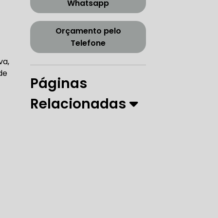
Whatsapp
CORREIA DENTADA TENSOR
Orçamento pelo
Telefone
ORREIA DENTADA ZONA SUL
va,
de
Páginas
Relacionadas
PARO
 DIREÇÃO HIDRÁULICA
RÁULICA