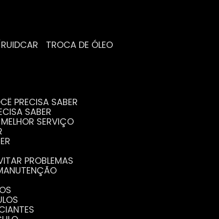
/RUIDCAR
TROCA DE ÓLEO
CÊ PRECISA SABER
ECISA SABER
O MELHOR SERVIÇO
R
BER
EVITAR PROBLEMAS
A MANUTENÇÃO
GOS
ULOS
ICIANTES