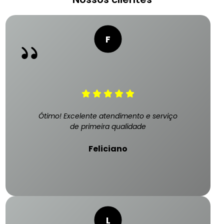
Ótimo! Excelente atendimento e serviço
de primeira qualidade
Feliciano