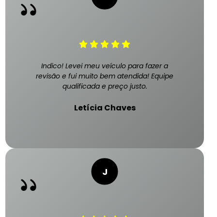
Indico! Levei meu veículo para fazer a
revisão e fui muito bem atendida! Equipe
qualificada e preço justo.
Letícia Chaves