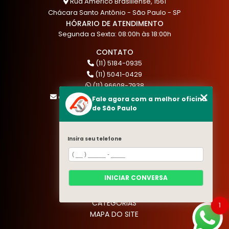
Rua Américo Brasiliense, 1561
Chácara Santo Antônio - São Paulo - SP
HÓRARIO DE ATENDIMENTO
Segunda a Sexta: 08:00h às 18:00h
CONTATO
(11) 5184-0935
(11) 5041-0429
(11) 96608-7938
atendimento@akautocenter.com.br
Fale agora com a melhor oficina
de São Paulo
MENU
Insira seu telefone
HOME
QUEM SOMOS
SERVIÇOS
INICIAR CONVERSA
BLOG
CONTATO
CATEGORIAS
1
MAPA DO SITE