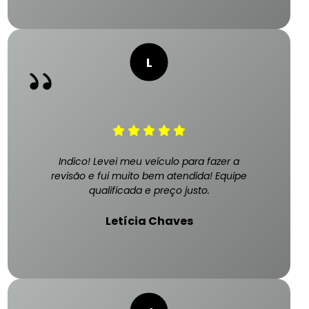
Indico! Levei meu veículo para fazer a
revisão e fui muito bem atendida! Equipe
qualificada e preço justo.
Letícia Chaves