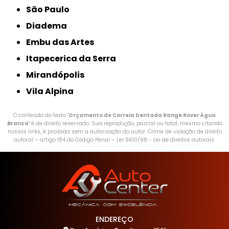
São Paulo
Diadema
Embu das Artes
Itapecerica da Serra
Mirandópolis
Vila Alpina
O conteúdo do texto "
Orçamento de Correia Dentada Range Rover Água
Branca
" é de direito reservado. Sua reprodução, parcial ou total, mesmo citando
nossos links, é proibida sem a autorização do autor. Crime de violação de direito
autoral – artigo 184 do Código Penal –
Lei 9610/98 - Lei de direitos autorais
.
ENDEREÇO