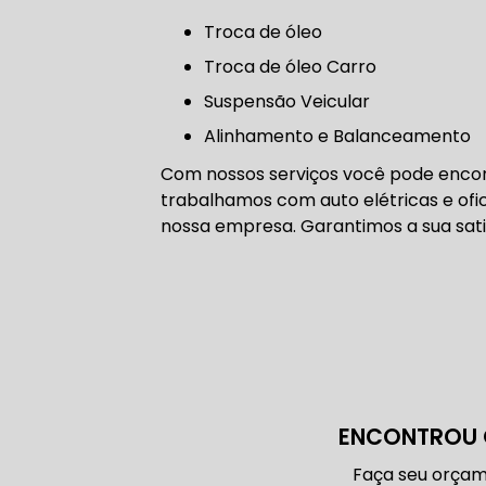
CORREIA 
troca de óleo
Troca de óleo Carro
Suspensão Veicular
CORREIA 
Alinhamento e Balanceamento
Com nossos serviços você pode encont
trabalhamos com auto elétricas e ofic
nossa empresa. Garantimos a sua sati
DIREÇÃO 
DIREÇÃO H
DIREÇÃO H
ENCONTROU 
MANUTENÇ
Faça seu orçam