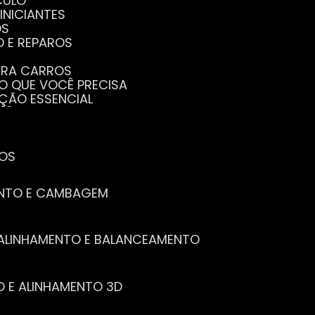
CULO
INICIANTES
OS
O E REPAROS
PARA CARROS
TO QUE VOCÊ PRECISA
NÇÃO ESSENCIAL
CÊ PRECISA SABER
PENHO DO SEU CARRO
ECISA SABER
 SEU CARRO
TOS
ENTO E CAMBAGEM
E ALINHAMENTO E BALANCEAMENTO
O E ALINHAMENTO 3D