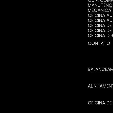
GUIA COM
MANUTENÇ
MECÂNICA
OFICINA 
OFICINA 
OFICINA 
OFICINA 
OFICINA 
OFICINA 
CONTATO
POR QUE 
SERVIÇO 
VANTAGEN
BALANCEA
ALINHAME
OFICINA 