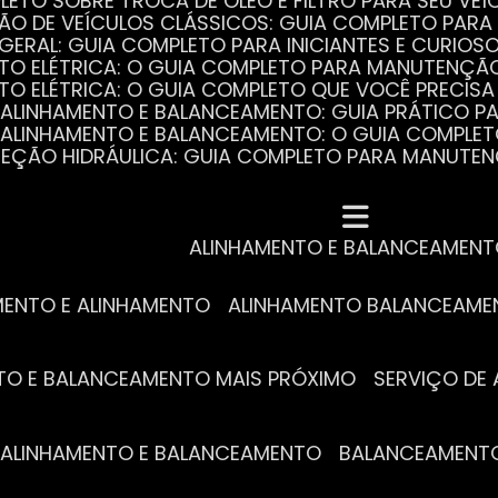
PLETO SOBRE TROCA DE ÓLEO E FILTRO PARA SEU VEÍ
ÃO DE VEÍCULOS CLÁSSICOS: GUIA COMPLETO PARA 
 GERAL: GUIA COMPLETO PARA INICIANTES E CURIOS
AUTO ELÉTRICA: O GUIA COMPLETO PARA MANUTENÇÃ
AUTO ELÉTRICA: O GUIA COMPLETO QUE VOCÊ PRECISA
DE ALINHAMENTO E BALANCEAMENTO: GUIA PRÁTICO 
DE ALINHAMENTO E BALANCEAMENTO: O GUIA COMPLE
DIREÇÃO HIDRÁULICA: GUIA COMPLETO PARA MANUTE
MECÂNICA COMPLETA PARA BLINDADOS: TUDO QUE VO
A REVISÃO AUTOMOTIVA É ESSENCIAL PARA O DESEM
DE ALINHAMENTO E BALANCEAMENTO: O QUE VOCÊ PR
S ESSENCIAIS DA TROCA DE ÓLEO PARA A SAÚDE DO
ALINHAMENTO E BALANCEAMEN
MENTO E ALINHAMENTO
ALINHAMENTO BALANCEAM
NTO E BALANCEAMENTO MAIS PRÓXIMO
SERVIÇO D
DE ALINHAMENTO E BALANCEAMENTO
BALANCEAMENT