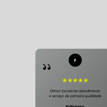
CONSERTO
DIREÇÃO 
DIREÇÃO H
FREIO DE 
FREIO AB
Ótimo! Excelente atendimento
e serviço de primeira qualidade
SENSOR DE
Feliciano