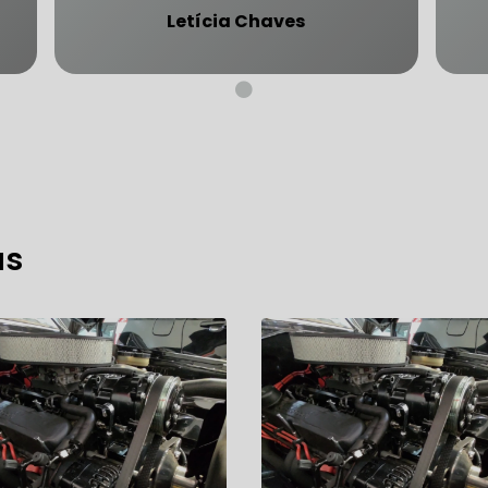
Letícia Chaves
CARRO SÃO PAULO
FREIO DO CARRO ZONA SUL
MANUTENÇÃO DE BLINDADOS
MECÂNICA COMPLETA PARA BLINDADOS
as
 PARA CONSERTO DE CARRO BLINDADO
 PARA CARROS BLINDADOS DE LUXO
OFICINA QUE 
 PARA SUSPENSÃO DE CARRO BLINDADO
MECÂNICA DE AUTOMÓVEIS BLINDADOS
 PARA REVISÃO PREVENTIVA DE BLINDADOS