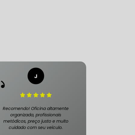
LICA
O PAULO
O DE AUTOMÓVEL
PASTILHA DE FREIO
Recomendo! Oficina altamente
organizada, profissionais
metódicos, preço justo e muito
cuidado com seu veículo.
S
FREIO DE VEÍCULO