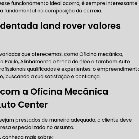
esse funcionamento ideal ocorra, é sempre interessante
RICA ABERTA HOJE
AUTO ELÉTRICA SOCORRO
AU
ça fundamental na composição da correia.
 dentada land rover valores
RICA PRÓXIMO DE MIM
AUTO ELÉTRICA SÃO PAULO
 variadas que oferecemos, como Oficina mecânica,
CORREIAS DENTADAS
 Paulo, Alinhamento e troca de óleo e tambem Auto
ofissionais qualificados e experientes, o empreendiment
, buscando a sua satisfação e confiança.
RREIA DENTADA
CORREIA DENTADA LAND ROVER
 com a Oficina Mecãnica
Auto Center
 CORREIA DENTADA DA LAND ROVER
CORREIA DENT
o sejam prestados de maneira adequada, o cliente deve
resa especializada no assunto.
, conheça mais sobre: