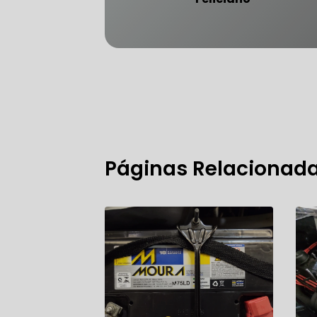
FREIO DO 
OFICINA 
Páginas Relacionad
MECÂNICO
MECÂNICO
MECÂNICO
OFICINA 
MECÂNICO