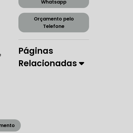
Whatsapp
CORREIA DENTADA TENSOR
Orçamento pelo
Telefone
ORREIA DENTADA ZONA SUL
Páginas
e
Relacionadas
PARO
 DIREÇÃO HIDRÁULICA
RÁULICA
amento