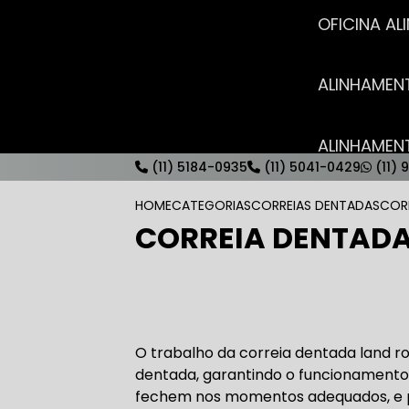
OFICINA 
ALINHAME
ALINHAME
(11) 5184-0935
(11) 5041-0429
(11) 
HOME
CATEGORIAS
CORREIAS DENTADAS
COR
CORREIA DENTADA
AUTO ELÉT
AUTO ELÉT
O trabalho da correia dentada land r
dentada, garantindo o funcionamento 
fechem nos momentos adequados, e pe