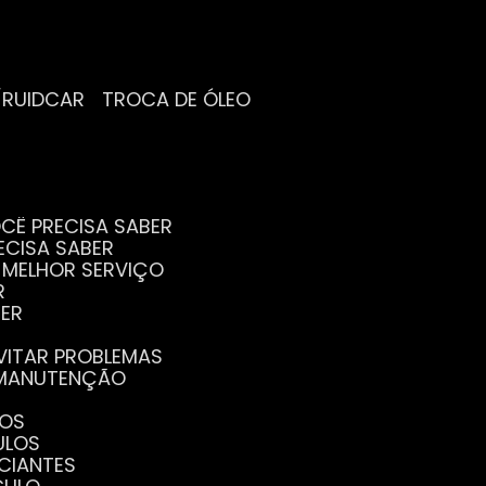
/RUIDCAR
TROCA DE ÓLEO
CÊ PRECISA SABER
ECISA SABER
O MELHOR SERVIÇO
R
BER
EVITAR PROBLEMAS
A MANUTENÇÃO
GOS
ULOS
ICIANTES