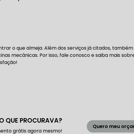
DENTADA BMW
CORREIA DENTADA MANUTENÇÃO
DENTADA CARRO
CORREIA DENTADA SÃO PAULO
C
rar o que almeja. Além dos serviços já citados, também
inas mecânicas. Por isso, fale conosco e saiba mais sobr
DIREÇÕES HIDRÁULICAS
sfação!
HIDRÁULICA E ELÉTRICA MANUTENÇÃO CONSERTO RE
IDRÁULICA E ELÉTRICA OFICINA MECÂNICA
IDRÁULICA E ELÉTRICA CONSERTO
MANUTENÇÃO DE
O QUE PROCURAVA?
ÃO DIREÇÃO HIDRÁULICA
CONSERTO DIREÇÃO HID
Quero meu orç
ento grátis agora mesmo!