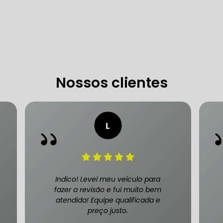
 DE DIREÇÃO HIDRÁULICA
OFICINA DIREÇÃO HIDRÁU
HIDRÁULICA MANUTENÇÃO
DIREÇÃO HIDRÁULICA SÃ
IDRÁULICA ZONA SUL
Nossos clientes
FREIOS AUTOMOTIVOS
CARRO
ESPECIALISTA EM FREIO AUTOMOTIVO
FREI
S MANUTENÇÃO
SISTEMA DE FREIOS AUTOMOTIVOS
Indico! Levei meu veículo para
fazer a revisão e fui muito bem
atendida! Equipe qualificada e
preço justo.
 FREIO ABS
MANUTENÇÃO DE FREIOS AUTOMOTIVO