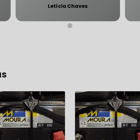
Letícia Chaves
CARRO SÃO PAULO
FREIO DO CARRO ZONA SUL
MANUTENÇÃO DE BLINDADOS
MECÂNICA COMPLETA PARA BLINDADOS
as
 PARA CONSERTO DE CARRO BLINDADO
 PARA CARROS BLINDADOS DE LUXO
OFICINA QUE 
 PARA SUSPENSÃO DE CARRO BLINDADO
MECÂNICA DE AUTOMÓVEIS BLINDADOS
 PARA REVISÃO PREVENTIVA DE BLINDADOS