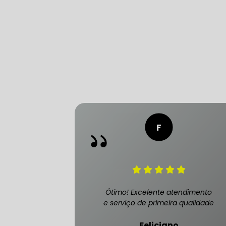
CONSERTO
DIREÇÃO 
DIREÇÃO H
FREIO DE 
FREIO AB
Ótimo! Excelente atendimento
e serviço de primeira qualidade
SENSOR DE
Feliciano