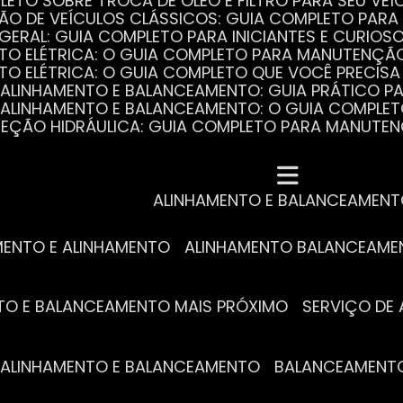
PLETO SOBRE TROCA DE ÓLEO E FILTRO PARA SEU VEÍ
ÃO DE VEÍCULOS CLÁSSICOS: GUIA COMPLETO PARA 
 GERAL: GUIA COMPLETO PARA INICIANTES E CURIOS
AUTO ELÉTRICA: O GUIA COMPLETO PARA MANUTENÇÃ
AUTO ELÉTRICA: O GUIA COMPLETO QUE VOCÊ PRECISA
DE ALINHAMENTO E BALANCEAMENTO: GUIA PRÁTICO 
DE ALINHAMENTO E BALANCEAMENTO: O GUIA COMPLE
DIREÇÃO HIDRÁULICA: GUIA COMPLETO PARA MANUTE
MECÂNICA COMPLETA PARA BLINDADOS: TUDO QUE VO
A REVISÃO AUTOMOTIVA É ESSENCIAL PARA O DESEM
DE ALINHAMENTO E BALANCEAMENTO: O QUE VOCÊ PR
S ESSENCIAIS DA TROCA DE ÓLEO PARA A SAÚDE DO
ALINHAMENTO E BALANCEAMEN
MENTO E ALINHAMENTO
ALINHAMENTO BALANCEAM
NTO E BALANCEAMENTO MAIS PRÓXIMO
SERVIÇO D
DE ALINHAMENTO E BALANCEAMENTO
BALANCEAMENT