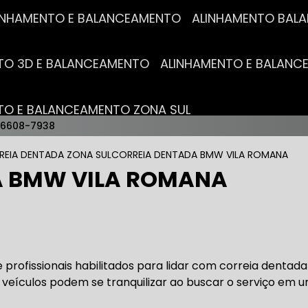
ALINHAMENTO E BALANCEAMENTO
ALINHAMENTO BA
NTO 3D E BALANCEAMENTO
ALINHAMENTO E BALAN
NTO E BALANCEAMENTO ZONA SUL
96608-7938
AUTO ELÉTRICAS
REIA DENTADA ZONA SUL
CORREIA DENTADA BMW VILA ROMANA
A BMW VILA ROMANA
RICA MAIS PRÓXIMO
AUTO ELÉTRICA AUTOMOTIVA
RICO TROCA DE BATERIA
OFICINA AUTO ELÉTRICA
profissionais habilitados para lidar com correia dentada
 veículos podem se tranquilizar ao buscar o serviço em 