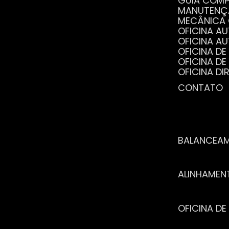
GUIA COM
MANUTENÇ
MECÂNICA
OFICINA 
OFICINA 
OFICINA 
OFICINA 
OFICINA 
OFICINA 
CONTATO
POR QUE 
SERVIÇO 
VANTAGEN
BALANCEA
ALINHAME
OFICINA 