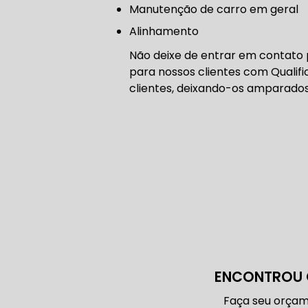
manutenção de carro em geral
CORREIA 
Alinhamento
Não deixe de entrar em contato
para nossos clientes com Qualif
CORREIA 
clientes, deixando-os amparado
DIREÇÃO 
DIREÇÃO H
DIREÇÃO H
ENCONTROU 
MANUTENÇ
Faça seu orçam