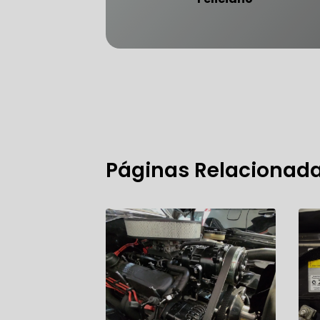
FREIO DO 
OFICINA 
Páginas Relacionad
MECÂNICO
MECÂNICO
MECÂNICO
OFICINA 
MECÂNICO