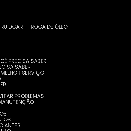
/RUIDCAR
TROCA DE ÓLEO
CÊ PRECISA SABER
ECISA SABER
O MELHOR SERVIÇO
R
BER
EVITAR PROBLEMAS
A MANUTENÇÃO
GOS
ULOS
ICIANTES