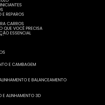
CULO
INICIANTES
OS
O E REPAROS
PARA CARROS
TO QUE VOCÊ PRECISA
NÇÃO ESSENCIAL
CÊ PRECISA SABER
PENHO DO SEU CARRO
ECISA SABER
 SEU CARRO
TOS
ENTO E CAMBAGEM
E ALINHAMENTO E BALANCEAMENTO
O E ALINHAMENTO 3D