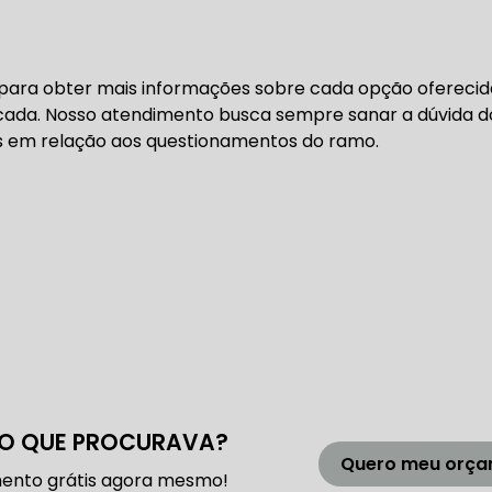
DENTADA BMW
CORREIA DENTADA MANUTENÇÃO
 para obter mais informações sobre cada opção oferecid
icada. Nosso atendimento busca sempre sanar a dúvida d
DENTADA CARRO
CORREIA DENTADA SÃO PAULO
C
s em relação aos questionamentos do ramo.
DIREÇÕES HIDRÁULICAS
HIDRÁULICA E ELÉTRICA MANUTENÇÃO CONSERTO RE
IDRÁULICA E ELÉTRICA OFICINA MECÂNICA
IDRÁULICA E ELÉTRICA CONSERTO
MANUTENÇÃO DE
O QUE PROCURAVA?
ÃO DIREÇÃO HIDRÁULICA
CONSERTO DIREÇÃO HID
Quero meu orç
ento grátis agora mesmo!