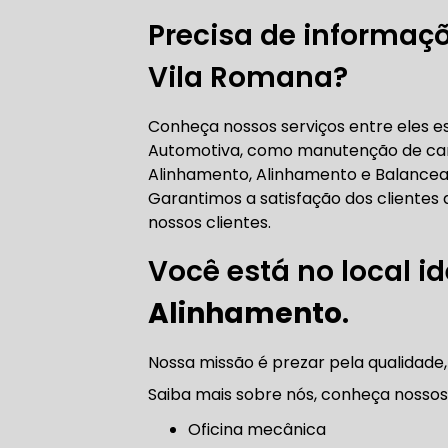
Precisa de informaç
AUTO ELÉT
Vila Romana?
Conheça nossos serviços entre eles 
AUTO ELÉT
Automotiva, como manutenção de carr
Alinhamento, Alinhamento e Balanceam
Garantimos a satisfação dos clientes
nossos clientes.
Você está no local id
TROCA CO
Alinhamento
.
Nossa missão é prezar pela qualidade,
TROCA DA
Saiba mais sobre nós, conheça nossos 
Oficina mecânica