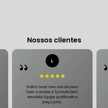
 DE DIREÇÃO HIDRÁULICA
OFICINA DIREÇÃO HIDRÁU
HIDRÁULICA MANUTENÇÃO
DIREÇÃO HIDRÁULICA SÃ
IDRÁULICA ZONA SUL
Nossos clientes
FREIOS AUTOMOTIVOS
CARRO
ESPECIALISTA EM FREIO AUTOMOTIVO
FREI
S MANUTENÇÃO
SISTEMA DE FREIOS AUTOMOTIVOS
Indico! Levei meu veículo para
fazer a revisão e fui muito bem
atendida! Equipe qualificada e
preço justo.
 FREIO ABS
MANUTENÇÃO DE FREIOS AUTOMOTIVO