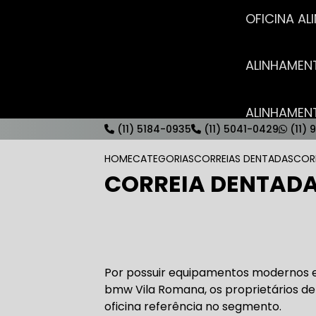
OFICINA 
ALINHAME
ALINHAME
(11) 5184-0935
(11) 5041-0429
(11) 
HOME
CATEGORIAS
CORREIAS DENTADAS
COR
CORREIA DENTAD
AUTO ELÉT
AUTO ELÉT
Por possuir equipamentos modernos e 
bmw Vila Romana, os proprietários de
oficina referência no segmento.