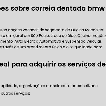
ões sobre correia dentada bmw
RICA ABERTA HOJE
AUTO ELÉTRICA SOCORRO
AU
estão opções variadas do segmento de Oficina Mecãnica
RICA PRÓXIMO DE MIM
AUTO ELÉTRICA SÃO PAULO
o em geral em São Paulo, troca de óleo, Oficina mecâni
ento, Auto Elétrica Automotiva e Suspensão Veicular.
CORREIAS DENTADAS
 através de um atendimento único e alta qualidade para
eal para adquirir os serviços de
RREIA DENTADA
CORREIA DENTADA LAND ROVER
 agilidade, organização e atendimento personalizado.
 CORREIA DENTADA DA LAND ROVER
CORREIA DENT
outros serviços: