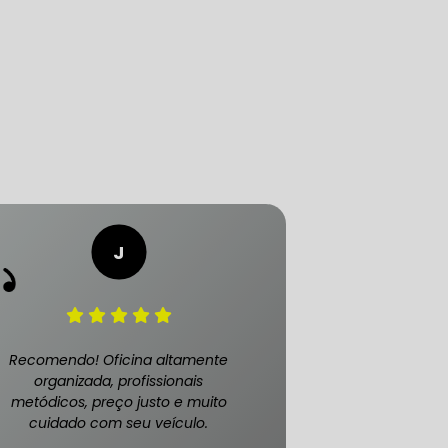
LICA
O PAULO
O DE AUTOMÓVEL
PASTILHA DE FREIO
Recomendo! Oficina altamente
organizada, profissionais
metódicos, preço justo e muito
cuidado com seu veículo.
S
FREIO DE VEÍCULO