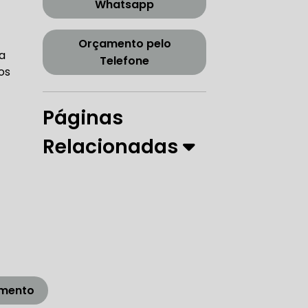
Whatsapp
CORREIA DENTADA TENSOR
Orçamento pelo
a
Telefone
os
ORREIA DENTADA ZONA SUL
Páginas
Relacionadas
PARO
 DIREÇÃO HIDRÁULICA
RÁULICA
amento