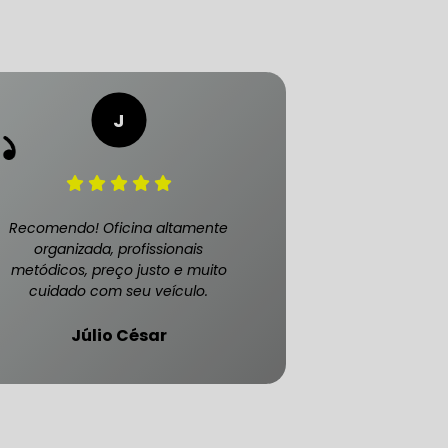
Recomendo! Oficina altamente
organizada, profissionais
metódicos, preço justo e muito
ATENDE CARRO BLINDADO
cuidado com seu veículo.
Júlio César