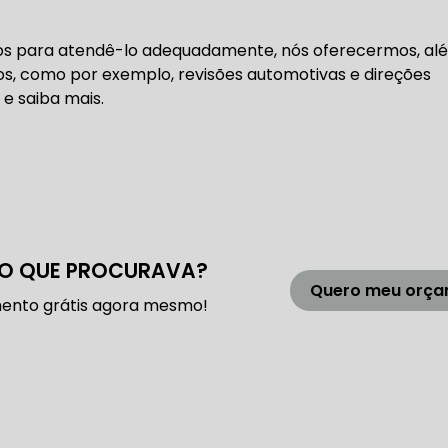
 DE DIREÇÃO HIDRÁULICA
OFICINA DIREÇÃO HIDRÁU
ntos para atendê-lo adequadamente, nós oferecermos, al
HIDRÁULICA MANUTENÇÃO
DIREÇÃO HIDRÁULICA SÃ
iços, como por exemplo, revisões automotivas e direções
 e saiba mais.
IDRÁULICA ZONA SUL
FREIOS AUTOMOTIVOS
CARRO
ESPECIALISTA EM FREIO AUTOMOTIVO
FREI
O QUE PROCURAVA?
Quero meu orç
ento grátis agora mesmo!
S MANUTENÇÃO
SISTEMA DE FREIOS AUTOMOTIVOS
 FREIO ABS
MANUTENÇÃO DE FREIOS AUTOMOTIVO