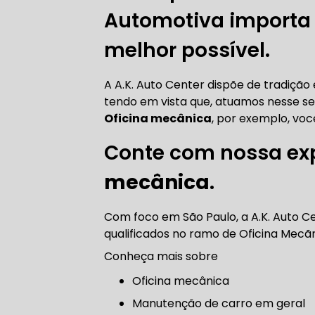
CORREIA 
Automotiva importa p
melhor possível.
CORREIA 
A A.K. Auto Center dispõe de tradiçã
tendo em vista que, atuamos nesse s
Oficina mecânica
, por exemplo, voc
Conte com nossa ex
DIREÇÃO 
mecânica
.
DIREÇÃO H
Com foco em São Paulo, a A.K. Auto C
qualificados no ramo de Oficina Mecã
DIREÇÃO H
Conheça mais sobre
Oficina mecânica
MANUTENÇ
manutenção de carro em geral