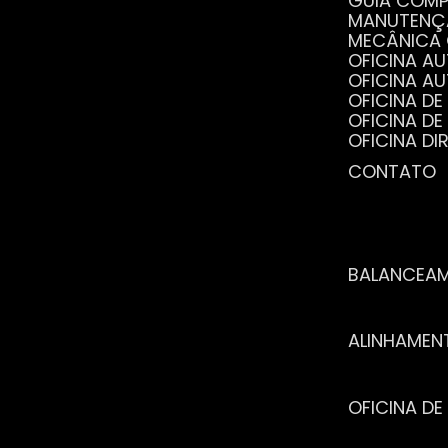
GUIA COM
MANUTENÇ
MECÂNICA
OFICINA 
OFICINA 
OFICINA 
OFICINA 
OFICINA 
OFICINA 
CONTATO
POR QUE 
SERVIÇO 
VANTAGEN
BALANCEA
ALINHAME
OFICINA 