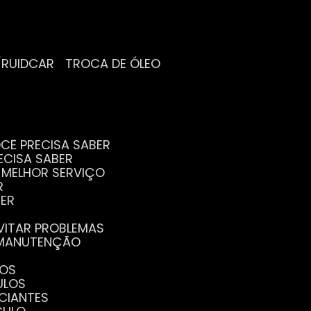
/RUIDCAR
TROCA DE ÓLEO
CÊ PRECISA SABER
ECISA SABER
O MELHOR SERVIÇO
R
BER
EVITAR PROBLEMAS
A MANUTENÇÃO
GOS
ULOS
ICIANTES