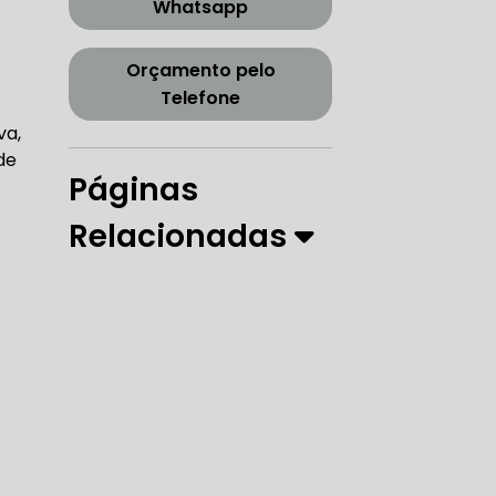
Whatsapp
CORREIA DENTADA TENSOR
Orçamento pelo
Telefone
ORREIA DENTADA ZONA SUL
va,
de
Páginas
Relacionadas
PARO
 DIREÇÃO HIDRÁULICA
RÁULICA