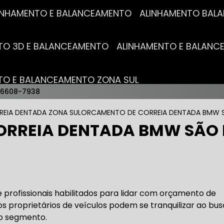
ALINHAMENTO E BALANCEAMENTO
ALINHAMENTO BA
NTO 3D E BALANCEAMENTO
ALINHAMENTO E BALAN
NTO E BALANCEAMENTO ZONA SUL
96608-7938
AUTO ELÉTRICAS
REIA DENTADA ZONA SUL
ORCAMENTO DE CORREIA DENTADA BMW
ORREIA DENTADA BMW SÃO
RICA MAIS PRÓXIMO
AUTO ELÉTRICA AUTOMOTIVA
RICO TROCA DE BATERIA
OFICINA AUTO ELÉTRICA
profissionais habilitados para lidar com orçamento de
 proprietários de veículos podem se tranquilizar ao bus
no segmento.