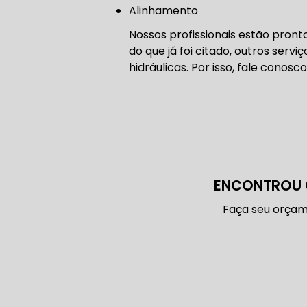
CONSERTO
Alinhamento
Nossos profissionais estão pro
DIREÇÃO 
do que já foi citado, outros serv
hidráulicas. Por isso, fale conosco
DIREÇÃO H
FREIO DE 
ENCONTROU 
Faça seu orçam
FREIO AB
SENSOR DE