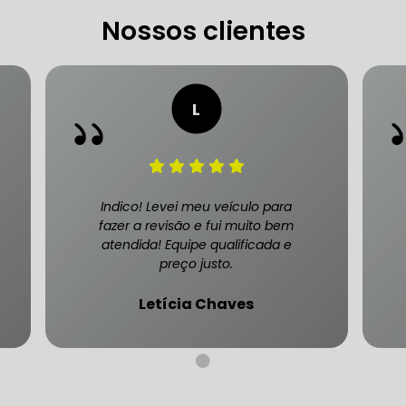
Nossos clientes
CARRO SÃO PAULO
FREIO DO CARRO ZONA SUL
MANUTENÇÃO DE BLINDADOS
MECÂNICA COMPLETA PARA BLINDADOS
Indico! Levei meu veículo para
 PARA CONSERTO DE CARRO BLINDADO
fazer a revisão e fui muito bem
atendida! Equipe qualificada e
 PARA CARROS BLINDADOS DE LUXO
OFICINA QUE 
preço justo.
 PARA SUSPENSÃO DE CARRO BLINDADO
Letícia Chaves
MECÂNICA DE AUTOMÓVEIS BLINDADOS
 PARA REVISÃO PREVENTIVA DE BLINDADOS