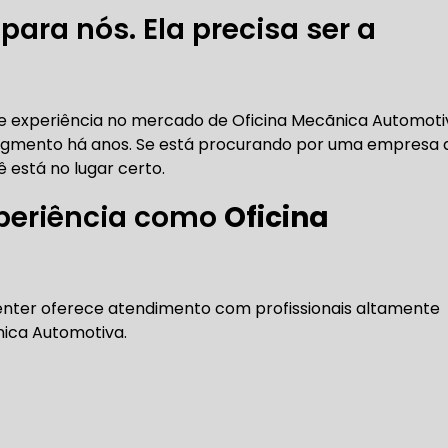
DENTADA BMW
CORREIA DENTADA MANUTENÇÃO
ara nós. Ela precisa ser a
DENTADA CARRO
CORREIA DENTADA SÃO PAULO
C
o e experiência no mercado de Oficina Mecãnica Automoti
egmento há anos. Se está procurando por uma empresa 
ê está no lugar certo.
DIREÇÕES HIDRÁULICAS
periência como
Oficina
HIDRÁULICA E ELÉTRICA MANUTENÇÃO CONSERTO RE
IDRÁULICA E ELÉTRICA OFICINA MECÂNICA
enter oferece atendimento com profissionais altamente
nica Automotiva.
IDRÁULICA E ELÉTRICA CONSERTO
MANUTENÇÃO DE
ÃO DIREÇÃO HIDRÁULICA
CONSERTO DIREÇÃO HID