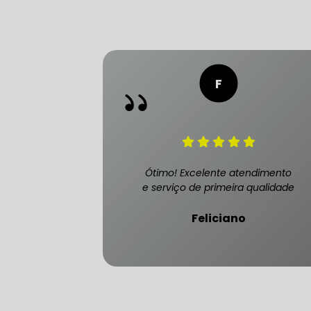
FREIO DO 
OFICINA 
MECÂNICO
Ótimo! Excelente atendimento
e serviço de primeira qualidade
MECÂNICO
Feliciano
MECÂNICO
OFICINA 
MECÂNICO