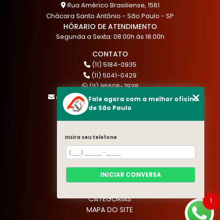
Rua Américo Brasiliense, 1561
Chácara Santo Antônio - São Paulo - SP
HÓRARIO DE ATENDIMENTO
Segunda a Sexta: 08:00h às 18:00h
CONTATO
(11) 5184-0935
(11) 5041-0429
(11) 96608-7938
atendimento@akautocenter.com.br
Fale agora com a melhor oficina
de São Paulo
MENU
Insira seu telefone
HOME
QUEM SOMOS
SERVIÇOS
INICIAR CONVERSA
BLOG
CONTATO
CATEGORIAS
1
MAPA DO SITE