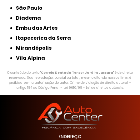
São Paulo
Diadema
Embu das Artes
Itapecerica da Serra
Mirandópolis
Vila Alpina
O conteúdo do texto "
Correia Dentada Tensor Jardim Jussara
" é de direito
reservado. Sua reprodução, parcial ou total, mesmo citando nossos links, é
proibida sem a autorização do autor. Crime de violação de direito autoral –
artigo 184 do Código Penal –
Lei 9610/98 - Lei de direitos autorais
.
ENDEREÇO