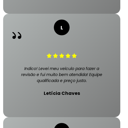
Indico! Levei meu veículo para fazer a
revisão e fui muito bem atendida! Equipe
qualificada e preço justo.
Letícia Chaves