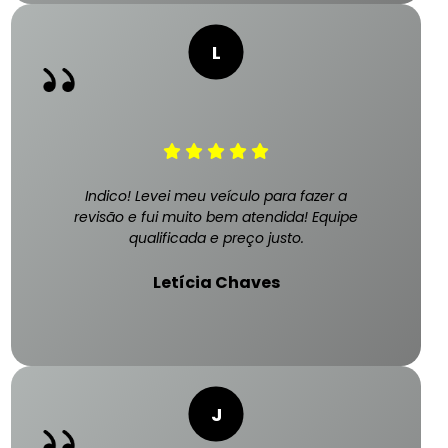
Indico! Levei meu veículo para fazer a
revisão e fui muito bem atendida! Equipe
qualificada e preço justo.
Letícia Chaves