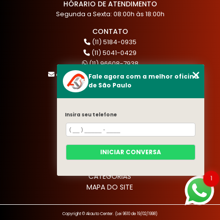
HÓRARIO DE ATENDIMENTO
Segunda a Sexta: 08:00h às 18:00h
CONTATO
(11) 5184-0935
(11) 5041-0429
(11) 96608-7938
atendimento@akautocenter.com.br
Fale agora com a melhor oficina
de São Paulo
MENU
Insira seu telefone
HOME
QUEM SOMOS
SERVIÇOS
INICIAR CONVERSA
BLOG
CONTATO
CATEGORIAS
1
MAPA DO SITE
Copyright © Akauto Center. (Lei 9610 de 19/02/1998)