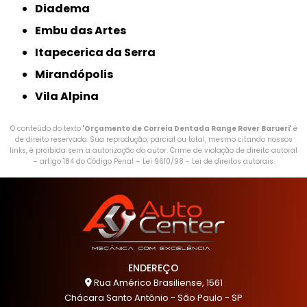
Diadema
Embu das Artes
Itapecerica da Serra
Mirandópolis
Vila Alpina
O conteúdo do texto "
Orçamento de Correia Dentada Range Rover Barueri
" é
de direito reservado. Sua reprodução, parcial ou total, mesmo citando nossos
links, é proibida sem a autorização do autor. Crime de violação de direito autoral
– artigo 184 do Código Penal –
Lei 9610/98 - Lei de direitos autorais
.
ENDEREÇO
Rua Américo Brasiliense, 1561
Chácara Santo Antônio - São Paulo - SP