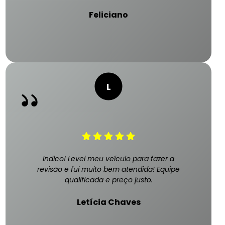
Feliciano
Indico! Levei meu veículo para fazer a
revisão e fui muito bem atendida! Equipe
qualificada e preço justo.
Letícia Chaves