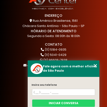
ENDEREÇO
Rua Américo Brasiliense, 1561
Chácara Santo Antônio - São Paulo - SP
HÓRARIO DE ATENDIMENTO
Segunda a Sexta: 08:00h às 18:00h
CONTATO
(11) 5184-0935
(11) 5041-0429
(11) 96608-7938
atendimento@akautocenter.com.br
Fale agora com a melhor oficina
de São Paulo
MENU
Insira seu telefone
HOME
QUEM SOMOS
SERVIÇOS
INICIAR CONVERSA
BLOG