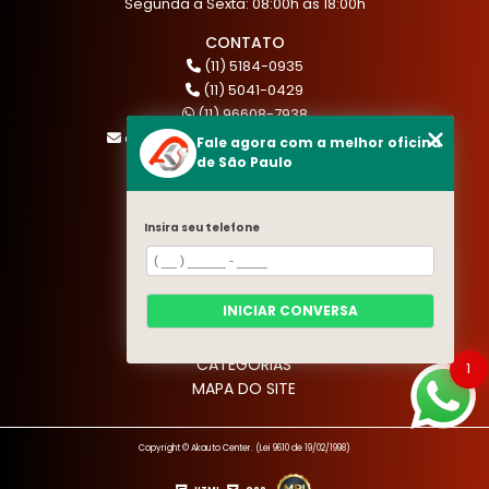
Segunda a Sexta: 08:00h às 18:00h
CONTATO
(11) 5184-0935
(11) 5041-0429
(11) 96608-7938
atendimento@akautocenter.com.br
Fale agora com a melhor oficina
de São Paulo
MENU
Insira seu telefone
HOME
QUEM SOMOS
SERVIÇOS
INICIAR CONVERSA
BLOG
CONTATO
CATEGORIAS
1
MAPA DO SITE
Copyright © Akauto Center. (Lei 9610 de 19/02/1998)