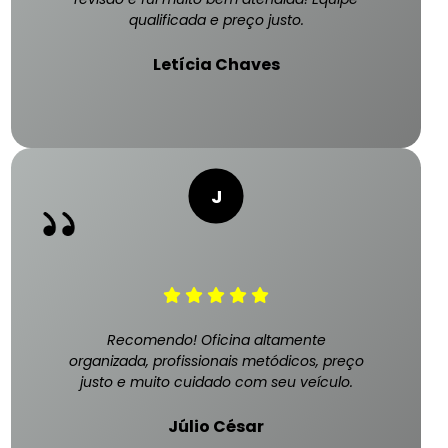
qualificada e preço justo.
Letícia Chaves
Recomendo! Oficina altamente
organizada, profissionais metódicos, preço
justo e muito cuidado com seu veículo.
Júlio César