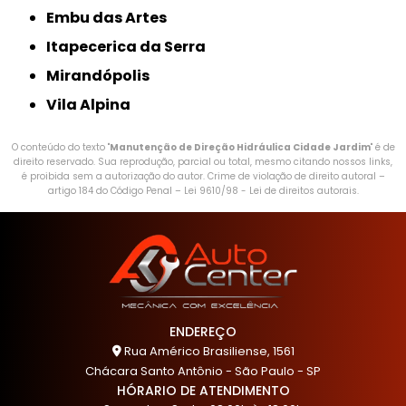
Embu das Artes
Itapecerica da Serra
Mirandópolis
Vila Alpina
O conteúdo do texto "
Manutenção de Direção Hidráulica Cidade Jardim
" é de
direito reservado. Sua reprodução, parcial ou total, mesmo citando nossos links,
é proibida sem a autorização do autor. Crime de violação de direito autoral –
artigo 184 do Código Penal –
Lei 9610/98 - Lei de direitos autorais
.
ENDEREÇO
Rua Américo Brasiliense, 1561
Chácara Santo Antônio - São Paulo - SP
HÓRARIO DE ATENDIMENTO