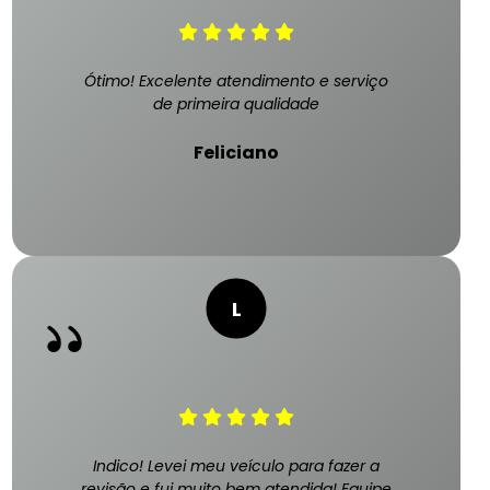
Ótimo! Excelente atendimento e serviço
de primeira qualidade
Feliciano
Indico! Levei meu veículo para fazer a
revisão e fui muito bem atendida! Equipe